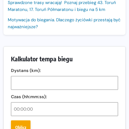
Sprawdzone trasy wracają! Poznaj przebieg 43. Toruń
Maratonu, 17. Toruń Półmaratonu i biegu na 5 km
Motywacja do biegania. Dlaczego życiówki przestają być
najważniejsze?
15. Półmaraton Dwóch Mostów. Jubileuszowa edycja z
rekordową pulą nagród i większym limitem uczestników
Trasa 48. Maratonu Warszawskiego odkryta.
Kalkulator tempa biegu
Sprawdzony przebieg i profil stworzony do szybkiego
biegania
Dystans (km):
Oficjalna koszulka LOTTO 25. Poznań Maratonu!
Amazfit Balance 3: Kompleksowe narzędzie dla biegacza
i zawodnika Hyrox?
Czas (hh:mm:ss):
Regeneracja w bieganiu. Co warto o niej wiedzieć?
Ostatnie wolne miejsca na jubileuszowy Bieg
Fabrykanta. Organizatorzy odkrywają trasę dzień po
Oblicz