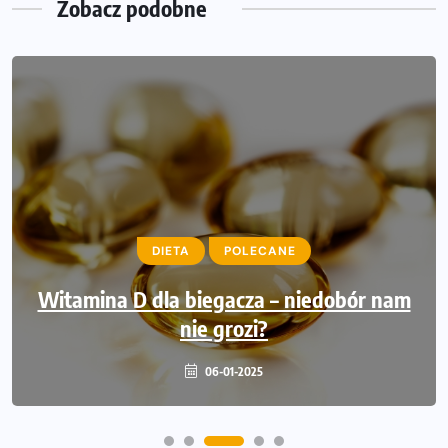
Zobacz podobne
CIAŁO BIEGACZA
POLECANE
PROMOCJE
ZACZNIJ BIEGAĆ
DIETA
ZDROWIE I MOTYWACJA
POLECANE
Witamina D dla biegacza – niedobór nam
Bieganie a przeziębienie. Czy trzeba
rezygnować z treningu?
nie grozi?
06-01-2025
15-11-2024