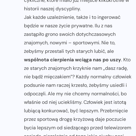
cykliczne, które miało już miejsce kilkukrotnie w
historii naszej dyscypliny.
Jak każde uzależnienie, także i to ingerować
będzie w nasze życie prywatne. Ilu z nas
zastąpiło grono swoich dotychczasowych
znajomych, nowymi – sportowymi. Nie to,
żebyśmy przestali tych starych lubić, ale
wspólnota cierpienia wciąga nas po uszy
. Kto
ze starych znajomych krzyknie nam „dasz radę,
nie bądź mięczakiem”? Każdy normalny człowiek
podsunie nam raczej krzesło, żebyśmy usiedli i
odpoczęli. Ale my nie chcemy normalności, bo
właśnie od niej uciekliśmy. Człowiek jest istotą
lubiącą konkurować, być lepszym. Przebrnięcie
przez sportową drogę krzyżową daje poczucie
bycia lepszym od siedzącego przed telewizorem