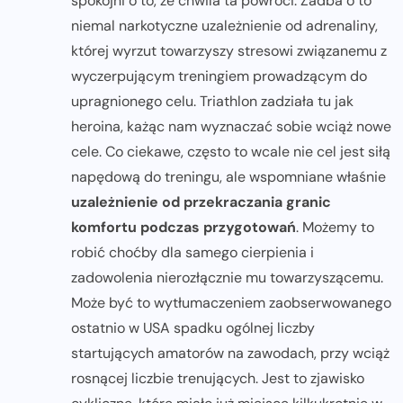
spokojni o to, że chwila ta powróci. Zadba o to
niemal narkotyczne uzależnienie od adrenaliny,
której wyrzut towarzyszy stresowi związanemu z
wyczerpującym treningiem prowadzącym do
upragnionego celu. Triathlon zadziała tu jak
heroina, każąc nam wyznaczać sobie wciąż nowe
cele. Co ciekawe, często to wcale nie cel jest siłą
napędową do treningu, ale wspomniane właśnie
uzależnienie od przekraczania granic
komfortu podczas przygotowań
. Możemy to
robić choćby dla samego cierpienia i
zadowolenia nierozłącznie mu towarzyszącemu.
Może być to wytłumaczeniem zaobserwowanego
ostatnio w USA spadku ogólnej liczby
startujących amatorów na zawodach, przy wciąż
rosnącej liczbie trenujących. Jest to zjawisko