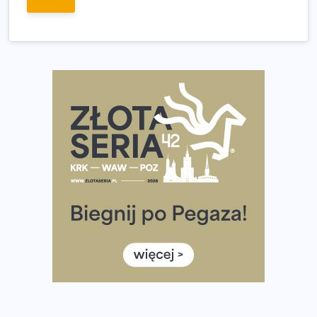
dniu.
Złota Seria 42 rośnie. Coraz więcej maratończyków
wybiera wyzwanie trzech największych maratonów w
Polsce
Praska 5k Run gospodarzem Mistrzostw Polski
Największy Bieg Powstania Warszawskiego w historii.
Ponad 12 tysięcy uczestników pobiegło dla Bohaterów!
Tętno vs tempo – czym kierować się w bieganiu?
Co ma dużo białka? Produkty, które warto włączyć do
diety
Rozbiegany Olsztyn szykuje się na weekend z
półmaratonem
Już w tę sobotę 35. Bieg Powstania Warszawskiego.
Wystartuje rekordowa liczba uczestników