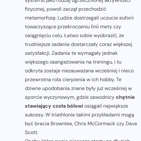
systemu jako rodzaj ugrzecznionej aktywności
fizycznej, powoli zaczął przechodzić
metamorfozę. Ludzie dostrzegali uczucie euforii
towarzyszące przekroczeniu linii mety czy
osiągnięciu celu. Łatwo sobie wyobrazić, że
trudniejsze zadania dostarczały coraz większej
satysfakcji. Zadania te wymagały jednak
większego zaangażowania na treningu, i tu
odkryta zostaje niezauważana wcześniej i nieco
przewrotna rola cierpienia w ich hobby. Te
dziwne upodobania znane były już wcześniej w
sporcie wyczynowym, gdzie zawodnicy
chętnie
stawiający czoła bólowi
osiągali największe
sukcesy. W triathlonie takimi przykładami mogą
być bracia Brownlee, Chris McCormack czy Dave
Scott.