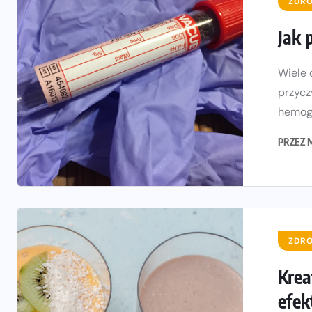
ZDRO
Jak 
Wiele 
przycz
hemogl
PRZEZ
ZDRO
Krea
efek