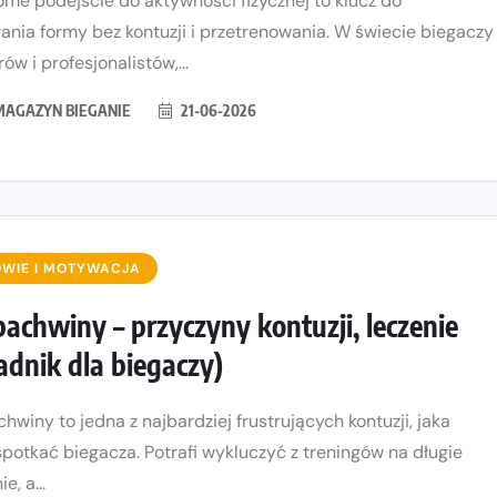
me podejście do aktywności fizycznej to klucz do
nia formy bez kontuzji i przetrenowania. W świecie biegaczy
ów i profesjonalistów,...
MAGAZYN BIEGANIE
21-06-2026
WIE I MOTYWACJA
pachwiny – przyczyny kontuzji, leczenie
adnik dla biegaczy)
chwiny to jedna z najbardziej frustrujących kontuzji, jaka
potkać biegacza. Potrafi wykluczyć z treningów na długie
e, a...