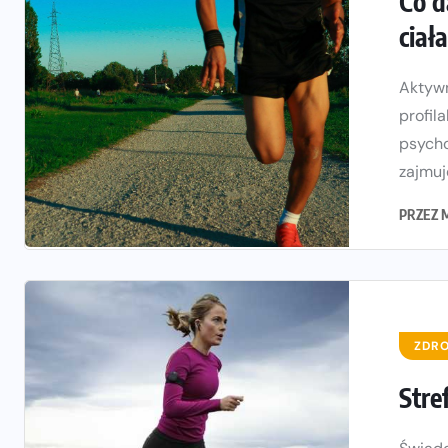
Co d
ciał
Aktywn
profil
psycho
zajmuje
PRZEZ
ZDRO
Stre