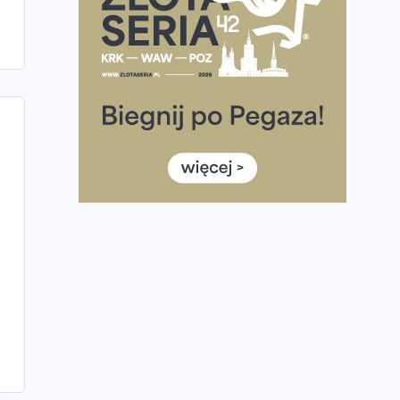
bieganiu?
Co ma dużo białka? Produkty, które warto
włączyć do diety
Rozbiegany Olsztyn szykuje się na weekend z
półmaratonem
Już w tę sobotę 35. Bieg Powstania
Warszawskiego. Wystartuje rekordowa liczba
uczestników
35. Bieg Powstania Warszawskiego – praktyczny
poradnik przed startem
Ile razy w tygodniu biegać? 3 treningi
wystarczą? Jak często biegać, żeby robić
postępy
Już w ten weekend! Przed nami Nocny Portowy
Maraton i Półmaraton Szczeciński. Wszystko, co
warto wiedzieć