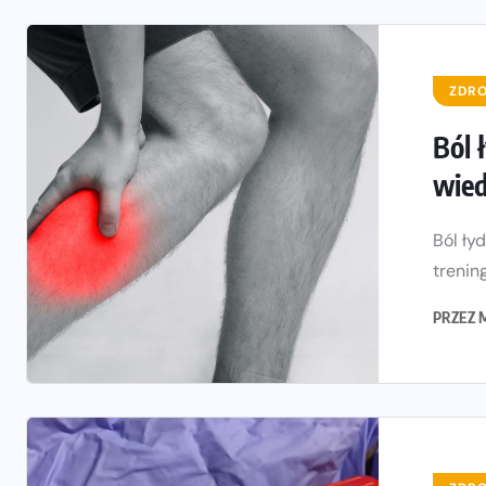
ZDRO
Ból 
wied
Ból ły
trening
PRZEZ