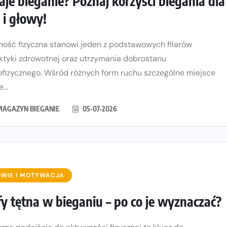
aje bieganie? Poznaj korzyści biegania dla
a i głowy!
ość fizyczna stanowi jeden z podstawowych filarów
aktyki zdrowotnej oraz utrzymania dobrostanu
fizycznego. Wśród różnych form ruchu szczególne miejsce
...
MAGAZYN BIEGANIE
05-07-2026
WIE I MOTYWACJA
fy tętna w bieganiu – po co je wyznaczać?