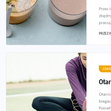
Przez 
zbędny
pracuj
PRZEZ
ZDRO
Otar
Otarci
biegac
Potrafi