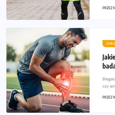
PRZEZ
ZDRO
Jaki
bad
Biegac
czy am
PRZEZ