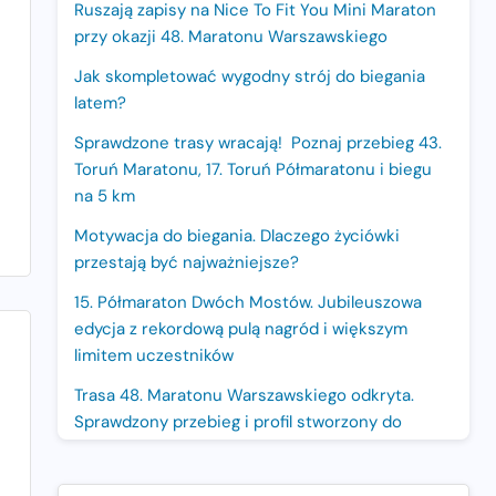
Ruszają zapisy na Nice To Fit You Mini Maraton
przy okazji 48. Maratonu Warszawskiego
Jak skompletować wygodny strój do biegania
latem?
Sprawdzone trasy wracają! Poznaj przebieg 43.
Toruń Maratonu, 17. Toruń Półmaratonu i biegu
na 5 km
Motywacja do biegania. Dlaczego życiówki
przestają być najważniejsze?
15. Półmaraton Dwóch Mostów. Jubileuszowa
edycja z rekordową pulą nagród i większym
limitem uczestników
Trasa 48. Maratonu Warszawskiego odkryta.
Sprawdzony przebieg i profil stworzony do
szybkiego biegania
Oficjalna koszulka LOTTO 25. Poznań Maratonu!