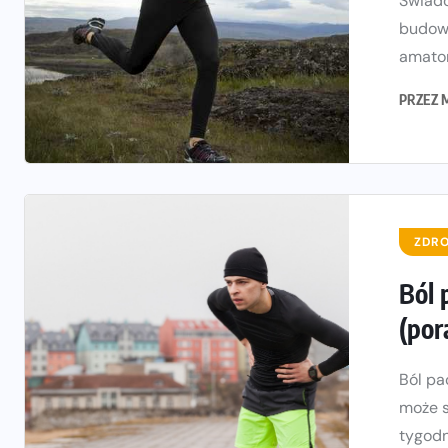
Świado
budowa
amator
PRZEZ
ZDRO
Ból 
(por
Ból pa
może s
tygodni