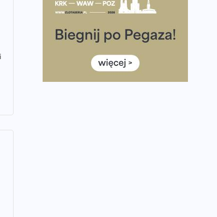
historii. Ponad 12 tysięcy uczestników pobiegło
dla Bohaterów!
Tętno vs tempo – czym kierować się w
bieganiu?
i
Co ma dużo białka? Produkty, które warto
włączyć do diety
Rozbiegany Olsztyn szykuje się na weekend z
półmaratonem
Już w tę sobotę 35. Bieg Powstania
Warszawskiego. Wystartuje rekordowa liczba
uczestników
35. Bieg Powstania Warszawskiego – praktyczny
poradnik przed startem