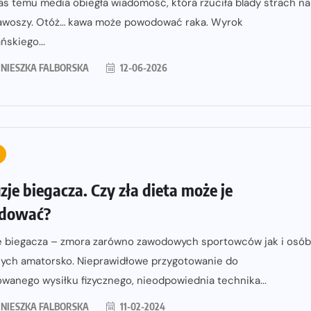
as temu media obiegła wiadomość, która rzuciła blady strach na
kawoszy. Otóż… kawa może powodować raka. Wyrok
skiego...
NIESZKA FALBORSKA
12-06-2026
zje biegacza. Czy zła dieta może je
dować?
e biegacza – zmora zarówno zawodowych sportowców jak i osób
cych amatorsko. Nieprawidłowe przygotowanie do
wanego wysiłku fizycznego, nieodpowiednia technika...
NIESZKA FALBORSKA
11-02-2024