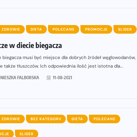
 ZDROWIE
DIETA
POLECANE
PROMOCJE
SLIDER
cze w diecie biegacza
e biegacza musi być miejsce dla dobrych źródeł węglowodanów,
ale także tłuszczów. Ich odpowiednia ilość jest istotna dla...
NIESZKA FALBORSKA
11-08-2021
 ZDROWIE
BEZ KATEGORII
DIETA
POLECANE
OCJE
SLIDER