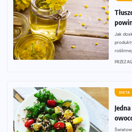
Tłuszc
powin
Jak dosk
produkt
roślinne
PRZEZ
AG
DIETA
Jedna
owoco
Światowa