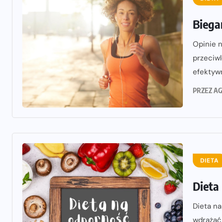
Biegan
Opinie n
przeciwl
efektywn
PRZEZ
AG
DIETA
Dieta
Dieta na
wdrażać