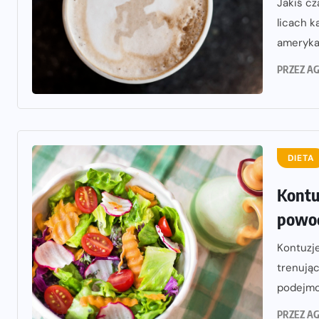
Jakiś cz
licach 
amerykań
PRZEZ
AG
DIETA
Kontu
powo
Kontuzj
trenują
podejmo
PRZEZ
AG