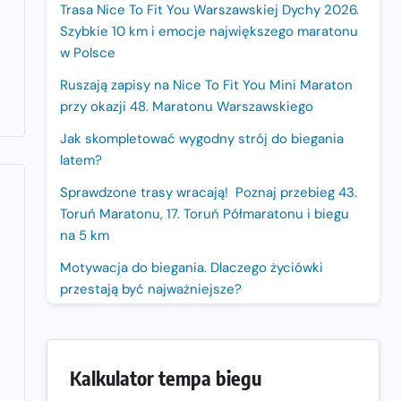
Trasa Nice To Fit You Warszawskiej Dychy 2026.
Szybkie 10 km i emocje największego maratonu
w Polsce
Ruszają zapisy na Nice To Fit You Mini Maraton
przy okazji 48. Maratonu Warszawskiego
Jak skompletować wygodny strój do biegania
latem?
Sprawdzone trasy wracają! Poznaj przebieg 43.
Toruń Maratonu, 17. Toruń Półmaratonu i biegu
na 5 km
Motywacja do biegania. Dlaczego życiówki
przestają być najważniejsze?
15. Półmaraton Dwóch Mostów. Jubileuszowa
edycja z rekordową pulą nagród i większym
limitem uczestników
Kalkulator tempa biegu
Trasa 48. Maratonu Warszawskiego odkryta.