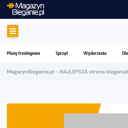
Jak skompletować wygodny strój do biega
Plany treningowe
Sprzęt
Wydarzenia
Di
MagazynBieganie.pl - NAJLEPSZA strona biegania