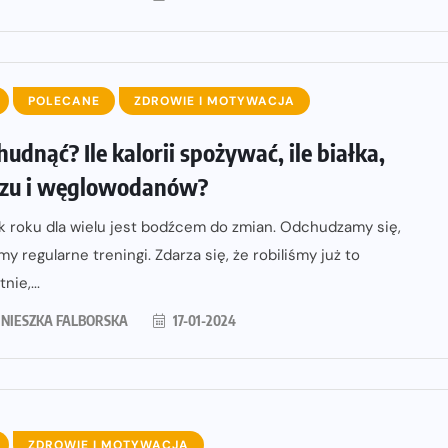
POLECANE
ZDROWIE I MOTYWACJA
hudnąć? Ile kalorii spożywać, ile białka,
czu i węglowodanów?
k roku dla wielu jest bodźcem do zmian. Odchudzamy się,
y regularne treningi. Zdarza się, że robiliśmy już to
nie,...
NIESZKA FALBORSKA
17-01-2024
ZDROWIE I MOTYWACJA