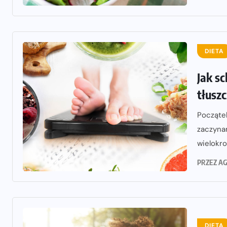
DIETA
Jak sc
tłusz
Począte
zaczynam
wielokrot
PRZEZ
AG
DIETA