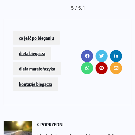
5
/ 5.
1
co jeść po bieganiu
dieta biegacza
dieta maratończyka
kontuzje biegacza
POPRZEDNI