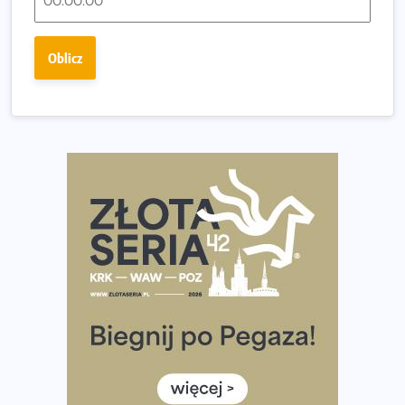
dniu.
Złota Seria 42 rośnie. Coraz więcej maratończyków
Oblicz
wybiera wyzwanie trzech największych maratonów w
Polsce
Praska 5k Run gospodarzem Mistrzostw Polski
Największy Bieg Powstania Warszawskiego w historii.
Ponad 12 tysięcy uczestników pobiegło dla Bohaterów!
Tętno vs tempo – czym kierować się w bieganiu?
Co ma dużo białka? Produkty, które warto włączyć do
diety
Rozbiegany Olsztyn szykuje się na weekend z
półmaratonem
Już w tę sobotę 35. Bieg Powstania Warszawskiego.
Wystartuje rekordowa liczba uczestników
35. Bieg Powstania Warszawskiego – praktyczny