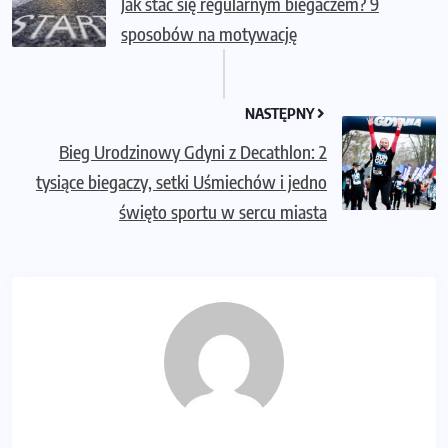
Jak stać się regularnym biegaczem? 9
sposobów na motywację
NASTĘPNY
Bieg Urodzinowy Gdyni z Decathlon: 2
tysiące biegaczy, setki Uśmiechów i jedno
święto sportu w sercu miasta