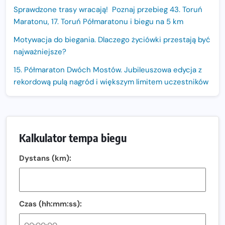
Sprawdzone trasy wracają! Poznaj przebieg 43. Toruń
Maratonu, 17. Toruń Półmaratonu i biegu na 5 km
Motywacja do biegania. Dlaczego życiówki przestają być
najważniejsze?
15. Półmaraton Dwóch Mostów. Jubileuszowa edycja z
rekordową pulą nagród i większym limitem uczestników
Trasa 48. Maratonu Warszawskiego odkryta.
Sprawdzony przebieg i profil stworzony do szybkiego
biegania
Kalkulator tempa biegu
Oficjalna koszulka LOTTO 25. Poznań Maratonu!
Dystans (km):
Amazfit Balance 3: Kompleksowe narzędzie dla biegacza
i zawodnika Hyrox?
Regeneracja w bieganiu. Co warto o niej wiedzieć?
Czas (hh:mm:ss):
Ostatnie wolne miejsca na jubileuszowy Bieg
Fabrykanta. Organizatorzy odkrywają trasę dzień po