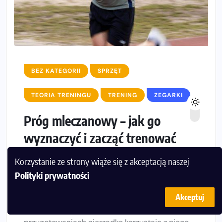
BEZ KATEGORII
SPRZĘT
TEORIA TRENINGU
TRENING
ZEGARKI
Próg mleczanowy – jak go
wyznaczyć i zacząć trenować
w...
Korzystanie ze strony wiąże się z akceptacją naszej
Polityki prywatności
Próg mleczanowy to parametr, którego
znajomość może znacząco zwiększyć
Akceptuj
efektywność treningu biegowego. W swoich