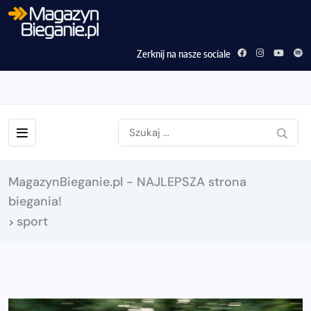
Zerknij na nasze sociale
MagazynBieganie.pl - NAJLEPSZA strona
biegania!
sport
>