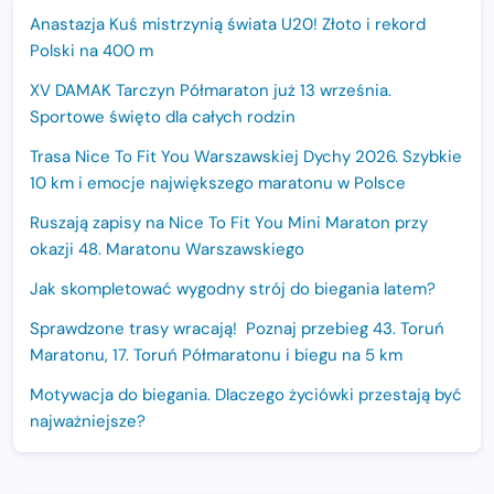
Anastazja Kuś mistrzynią świata U20! Złoto i rekord
Polski na 400 m
XV DAMAK Tarczyn Półmaraton już 13 września.
Sportowe święto dla całych rodzin
Trasa Nice To Fit You Warszawskiej Dychy 2026. Szybkie
10 km i emocje największego maratonu w Polsce
Ruszają zapisy na Nice To Fit You Mini Maraton przy
okazji 48. Maratonu Warszawskiego
Jak skompletować wygodny strój do biegania latem?
Sprawdzone trasy wracają! Poznaj przebieg 43. Toruń
Maratonu, 17. Toruń Półmaratonu i biegu na 5 km
Motywacja do biegania. Dlaczego życiówki przestają być
najważniejsze?
15. Półmaraton Dwóch Mostów. Jubileuszowa edycja z
rekordową pulą nagród i większym limitem uczestników