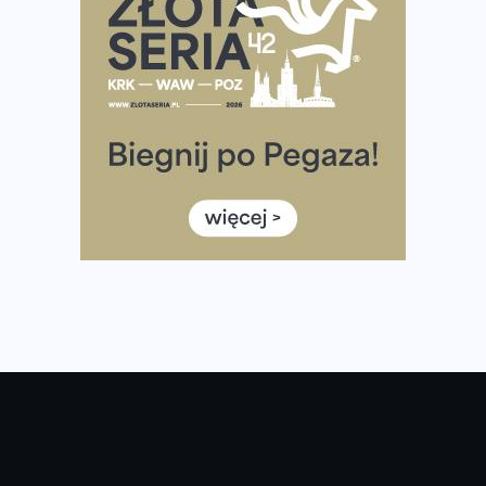
Największy Bieg Powstania Warszawskiego w historii.
Ponad 12 tysięcy uczestników pobiegło dla Bohaterów!
Tętno vs tempo – czym kierować się w bieganiu?
Co ma dużo białka? Produkty, które warto włączyć do
diety
Rozbiegany Olsztyn szykuje się na weekend z
półmaratonem
Już w tę sobotę 35. Bieg Powstania Warszawskiego.
Wystartuje rekordowa liczba uczestników