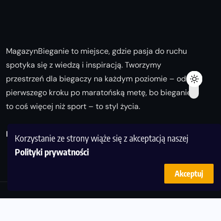
MagazynBieganie to miejsce, gdzie pasja do ruchu
spotyka się z wiedzą i inspiracją. Tworzymy
przestrzeń dla biegaczy na każdym poziomie – od
pierwszego kroku po maratońską metę, bo bieganie
to coś więcej niż sport – to styl życia.
Biegaj z nami i odkrywaj swoją najlepszą wersję!
Korzystanie ze strony wiąże się z akceptacją naszej
Polityki prywatności
Akceptuj
© Copyright 2025
magazynbieganie.pl
powered by