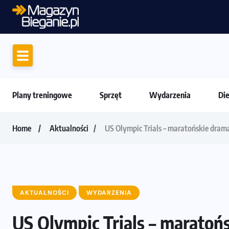
Amazfit Balance 3: Kompleksowe narzędzie
Plany treningowe
Sprzęt
Wydarzenia
Di
Home
Aktualności
US Olympic Trials – maratońskie dram
AKTUALNOŚCI
WYDARZENIA
US Olympic Trials – maratoń