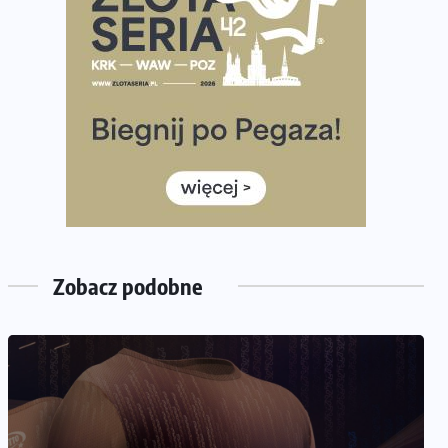
Już w ten weekend! Przed nami Nocny Portowy
Maraton i Półmaraton Szczeciński. Wszystko, co warto
wiedzieć
European Marathon Classics – jak zweryfikować swój
wynik
Medal i koszulka 35. Biegu Powstania Warszawskiego.
Na listach startowych są jeszcze wolne miejsca
Jaki smartwatch dla biegaczy, którzy chcą też przy
okazji trenować pod HYROX?
Jak zaplanować domowe cardio bez przepełniania
Zobacz podobne
mieszkania sprzętem
NADCHODZĄCE IMPREZY
WYDARZENIA