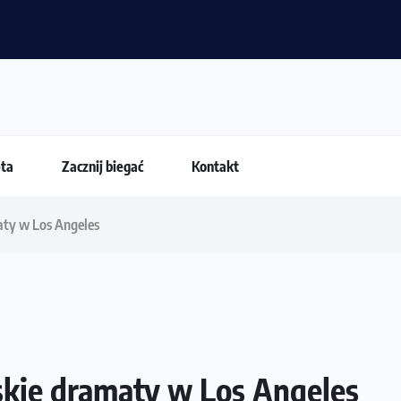
 dla biegacza i zawodnika Hyrox?
eta
Zacznij biegać
Kontakt
aty w Los Angeles
skie dramaty w Los Angeles