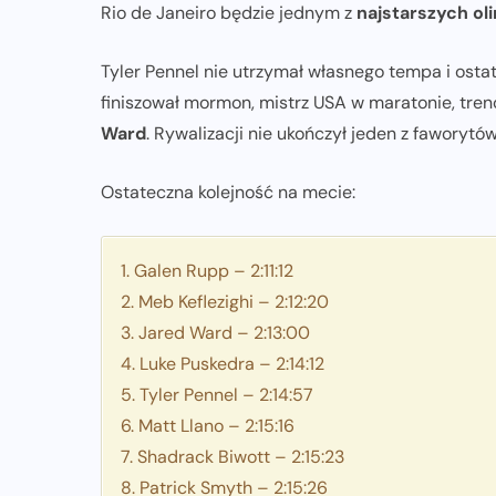
Rio de Janeiro będzie jednym z
najstarszych ol
Tyler Pennel nie utrzymał własnego tempa i ostat
finiszował mormon, mistrz USA w maratonie, tr
Ward
. Rywalizacji nie ukończył jeden z faworytó
Ostateczna kolejność na mecie:
1. Galen Rupp – 2:11:12
2. Meb Keflezighi – 2:12:20
3. Jared Ward – 2:13:00
4. Luke Puskedra – 2:14:12
5. Tyler Pennel – 2:14:57
6. Matt Llano – 2:15:16
7. Shadrack Biwott – 2:15:23
8. Patrick Smyth – 2:15:26