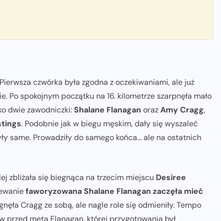
. Pierwsza czwórka była zgodna z oczekiwaniami, ale już
nie. Po spokojnym początku na 16. kilometrze szarpnęła mało
ylko dwie zawodniczki:
Shalane Flanagan
oraz
Amy Cragg
,
tings
. Podobnie jak w biegu męskim, dały się wyszaleć
yły same. Prowadziły do samego końca… ale na ostatnich
j zbliżała się biegnąca na trzecim miejscu
Desiree
iewanie
faworyzowana Shalane Flanagan zaczęła mieć
ągnęła Cragg ze sobą, ale nagle role się odmieniły. Tempo
ów przed metą Flanagan, której przygotowania był