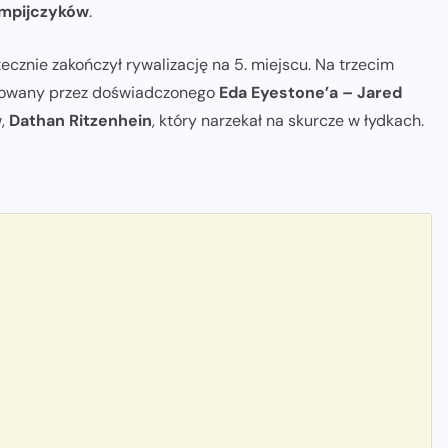
impijczyków
.
ecznie zakończył rywalizację na 5. miejscu. Na trzecim
enowany przez doświadczonego
Eda Eyestone’a – Jared
w,
Dathan Ritzenhein
, który narzekał na skurcze w łydkach.