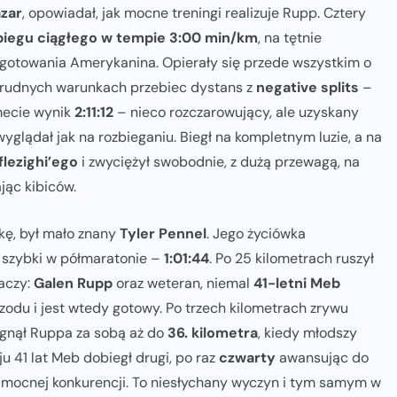
azar
, opowiadał, jak mocne treningi realizuje Rupp. Cztery
biegu ciągłego w tempie 3:00 min/km
, na tętnie
ygotowania Amerykanina. Opierały się przede wszystkim o
w trudnych warunkach przebiec dystans z
negative splits
–
 mecie wynik
2:11:12
– nieco rozczarowujący, ale uzyskany
yglądał jak na rozbieganiu. Biegł na kompletnym luzie, a na
lezighi’ego
i zwyciężył swobodnie, z dużą przewagą, na
jąc kibiców.
kę, był mało znany
Tyler Pennel
. Jego życiówka
zo szybki w półmaratonie –
1:01:44
. Po 25 kilometrach ruszył
aczy:
Galen Rupp
oraz weteran, niemal
41-letni Meb
zodu i jest wtedy gotowy. Po trzech kilometrach zrywu
iągnął Ruppa za sobą aż do
36. kilometra
, kiedy młodszy
 41 lat Meb dobiegł drugi, po raz
czwarty
awansując do
e mocnej konkurencji. To niesłychany wyczyn i tym samym w