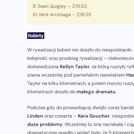
9. Sean Quigley – 2:15:52
10. Nick Arciniaga – 2:16:25
Kobiety
W rywalizacji kobiet nie doszło do niespodzianki
kolejność oraz przebieg rywalizacji – niekoniecz
doświadczona
Kellyn Taylor
, za którą ruszyły t
znana wcześniej pod panieńskim nazwiskiem
Has
Taylor na kilku kilometrach, a potem mocno rusz
kilometrach doszło do
małego dramatu
.
Podczas gdy do prowadzącej dwójki coraz bardzie
Linden
oraz czwarta –
Kara Goucher
, niespodz
duże problemy
. Wcześniej to ona naciskała i ci
dramatycznie spadło i widać było, że 5 kilometr