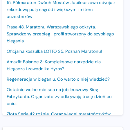
15. Półmaraton Dwóch Mostów. Jubileuszowa edycja z
rekordową pulą nagród i większym limitem
uczestników
Trasa 48. Maratonu Warszawskiego odkryta.
Sprawdzony przebieg i profil stworzony do szybkiego
biegania
Oficjalna koszulka LOTTO 25. Poznań Maratonu!
Amazfit Balance 3: Kompleksowe narzędzie dla
biegacza i zawodnika Hyrox?
Regeneracja w bieganiu. Co warto o niej wiedzieć?
Ostatnie wolne miejsca na jubileuszowy Bieg
Fabrykanta. Organizatorzy odkrywają trasę dzień po
dniu.
Złota Seria 42 rośnie. Coraz więcej maratończyków
wybiera wyzwanie trzech największych maratonów w
Polsce