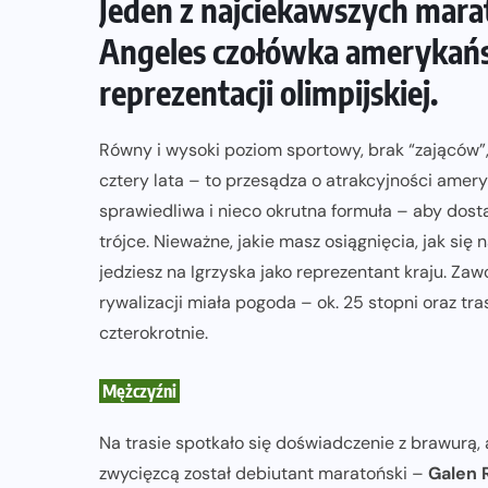
Jeden z najciekawszych mara
ZAPOWIEDZI IMPREZ
Angeles czołówka amerykańs
Trasa 48. Maratonu
reprezentacji olimpijskiej.
Warszawskiego odkryta.
Sprawdzony przebieg i profil
Równy i wysoki poziom sportowy, brak “zająców”
stworzony do szybkiego biegania
cztery lata – to przesądza o atrakcyjności amer
sprawiedliwa i nieco okrutna formuła – aby dosta
05-08-2026
trójce. Nieważne, jakie masz osiągnięcia, jak się 
jedziesz na Igrzyska jako reprezentant kraju. Z
rywalizacji miała pogoda – ok. 25 stopni oraz tr
czterokrotnie.
Mężczyźni
Na trasie spotkało się doświadczenie z brawurą, 
zwycięzcą został debiutant maratoński –
Galen 