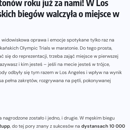
tonów roku już za nami! W Los
kich biegów walczyła o miejsce w
, widowiskowa oprawa i emocje spotykane tylko raz na
ykańskich Olympic Trials w maratonie. Do tego prosta,
ć się do reprezentacji, trzeba zająć miejsce w pierwszej
nazywasz i kim jesteś – jeśli na mecie jesteś w trójce,
awody odbyły się tym razem w Los Angeles i wpływ na wynik
asa pełna zakrętów, rozgrywana na pętli, pokonywanej
a nagrodzone zostało i jedno, i drugie. W męskim biegu
Rupp
, do tej pory znany z sukcesów na
dystansach 10 000