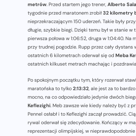
metrów
. Przed startem jego trener,
Alberto Sal
tygodnie przed maratonem zrobił
32 kilometry 
nieprzekraczającym 150 uderzeń. Takie były prz
długie, szybkie biegi. Dzięki temu był w stanie 
pierwsza połowa w 1:06:52, druga w 1:04:40. Na
przy trudnej pogodzie. Rupp przez cały dystans w
ostatnich 6 kilometrach oderwał się od
Meba Kef
ostatnich kilkuset metrach machając i pozdrawia
Po spokojnym początku tym, który rozerwał staw
maratońska to tylko
2:13:32
, ale jest za to bard
mocno, na co odpowiedziało jedynie dwóch bieg
Keflezighi
. Meb zawsze wie kiedy należy być z pr
Pennel osłabł i to Keflezighi zaczął prowadzić. C
rywal oderwał się zdecydowanie. Kończący w maju
reprezentacji olimpijskiej, w nieprawdopodobni