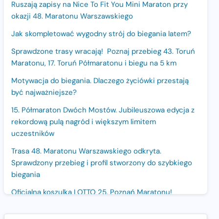
Ruszają zapisy na Nice To Fit You Mini Maraton przy
okazji 48. Maratonu Warszawskiego
Jak skompletować wygodny strój do biegania latem?
Sprawdzone trasy wracają! Poznaj przebieg 43. Toruń
Maratonu, 17. Toruń Półmaratonu i biegu na 5 km
Motywacja do biegania. Dlaczego życiówki przestają
być najważniejsze?
15. Półmaraton Dwóch Mostów. Jubileuszowa edycja z
rekordową pulą nagród i większym limitem
uczestników
Trasa 48. Maratonu Warszawskiego odkryta.
Sprawdzony przebieg i profil stworzony do szybkiego
biegania
Oficjalna koszulka LOTTO 25. Poznań Maratonu!
Amazfit Balance 3: Kompleksowe narzędzie dla