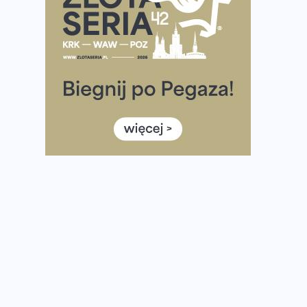
półmaratonem
Już w tę sobotę 35. Bieg Powstania Warszawskiego.
Wystartuje rekordowa liczba uczestników
35. Bieg Powstania Warszawskiego – praktyczny
poradnik przed startem
Ile razy w tygodniu biegać? 3 treningi wystarczą? Jak
często biegać, żeby robić postępy
Już w ten weekend! Przed nami Nocny Portowy
Maraton i Półmaraton Szczeciński. Wszystko, co warto
wiedzieć