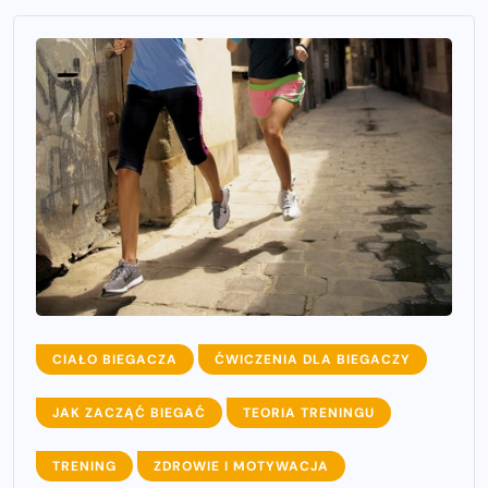
CIAŁO BIEGACZA
ĆWICZENIA DLA BIEGACZY
JAK ZACZĄĆ BIEGAĆ
TEORIA TRENINGU
TRENING
ZDROWIE I MOTYWACJA