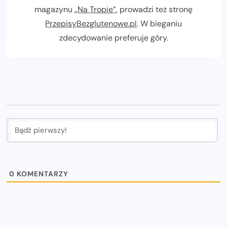
magazynu
„Na Tropie”
, prowadzi też stronę
PrzepisyBezglutenowe.pl
. W bieganiu
zdecydowanie preferuje góry.
0
KOMENTARZY