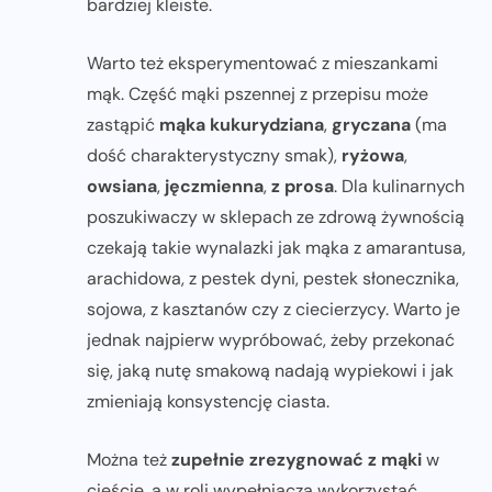
bardziej kleiste.
Warto też eksperymentować z mieszankami
mąk. Część mąki pszennej z przepisu może
zastąpić
mąka
kukurydziana
,
gryczana
(ma
dość charakterystyczny smak),
ryżowa
,
owsiana
,
jęczmienna
,
z prosa
. Dla kulinarnych
poszukiwaczy w sklepach ze zdrową żywnością
czekają takie wynalazki jak mąka z amarantusa,
arachidowa, z pestek dyni, pestek słonecznika,
sojowa, z kasztanów czy z ciecierzycy. Warto je
jednak najpierw wypróbować, żeby przekonać
się, jaką nutę smakową nadają wypiekowi i jak
zmieniają konsystencję ciasta.
Można też
zupełnie zrezygnować z mąki
w
cieście, a w roli wypełniacza wykorzystać