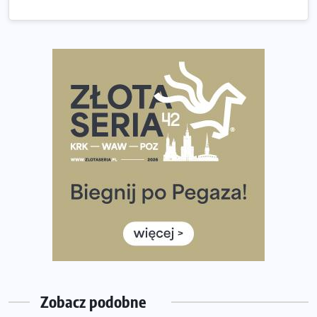
Złota Seria 42 rośnie. Coraz więcej maratończyków
wybiera wyzwanie trzech największych maratonów w
Polsce
Praska 5k Run gospodarzem Mistrzostw Polski
Największy Bieg Powstania Warszawskiego w historii.
Ponad 12 tysięcy uczestników pobiegło dla Bohaterów!
Tętno vs tempo – czym kierować się w bieganiu?
Co ma dużo białka? Produkty, które warto włączyć do
diety
Rozbiegany Olsztyn szykuje się na weekend z
półmaratonem
Już w tę sobotę 35. Bieg Powstania Warszawskiego.
Wystartuje rekordowa liczba uczestników
Zobacz podobne