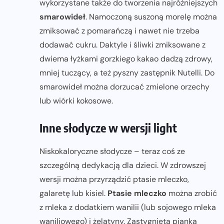
wykorzystane także do tworzenia najróżniejszych
smarowideł
. Namoczoną suszoną morelę można
zmiksować z pomarańczą i nawet nie trzeba
dodawać cukru. Daktyle i śliwki zmiksowane z
dwiema łyżkami gorzkiego kakao dadzą zdrowy,
mniej tuczący, a też pyszny zastępnik Nutelli. Do
smarowideł można dorzucać zmielone orzechy
lub wiórki kokosowe.
Inne słodycze w wersji light
Niskokaloryczne słodycze – teraz coś ze
szczególną dedykacją dla dzieci. W zdrowszej
wersji można przyrządzić ptasie mleczko,
galaretę lub kisiel.
Ptasie mleczko
można zrobić
z mleka z dodatkiem wanilii (lub sojowego mleka
waniliowego) i żelatyny. Zastygnięta pianka