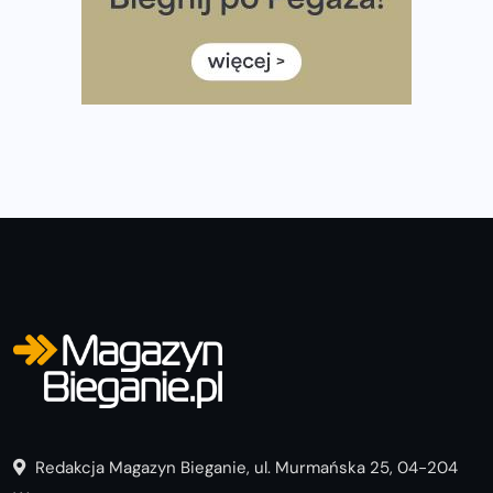
Rozbiegany Olsztyn szykuje się na weekend z
półmaratonem
Już w tę sobotę 35. Bieg Powstania Warszawskiego.
Wystartuje rekordowa liczba uczestników
Redakcja Magazyn Bieganie, ul. Murmańska 25, 04-204