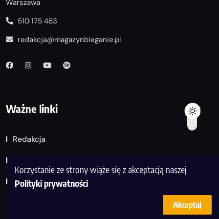
Warszawa
510 175 463
redakcja@magazynbieganie.pl
Ważne linki
Redakcja
Kontakt
Korzystanie ze strony wiąże się z akceptacją naszej
Polityka prywatności
Polityki prywatności
Akceptuj