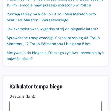
10 km i emocje największego maratonu w Polsce
Ruszają zapisy na Nice To Fit You Mini Maraton przy
okazji 48. Maratonu Warszawskiego
Jak skompletować wygodny strój do biegania latem?
Sprawdzone trasy wracają! Poznaj przebieg 43. Toruń
Maratonu, 17. Toruń Półmaratonu i biegu na 5 km
Motywacja do biegania. Dlaczego życiówki przestają być
najważniejsze?
15. Półmaraton Dwóch Mostów. Jubileuszowa edycja z
rekordową pulą nagród i większym limitem uczestników
Trasa 48. Maratonu Warszawskiego odkryta.
Kalkulator tempa biegu
Sprawdzony przebieg i profil stworzony do szybkiego
biegania
Dystans (km):
Oficjalna koszulka LOTTO 25. Poznań Maratonu!