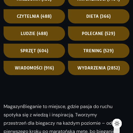
CZYTELNIA
(488)
DIETA
(366)
LUDZIE
(488)
POLECANE
(529)
SPRZĘT
(604)
TRENING
(529)
WIADOMOŚCI
(916)
WYDARZENIA
(2852)
MagazynBieganie to miejsce, gdzie pasja do ruchu
spotyka się z wiedzą i inspiracją. Tworzymy
przestrzeń dla biegaczy na każdym poziomie – od
pierwszego kroku po maratońską metę, bo bieganie