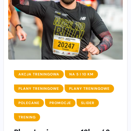
AKCJA TRENINGOWA
NA 5 I 10 KM
PLANY TRENINGOWE
PLANY TRENINGOWE
POLECANE
PROMOCJE
SLIDER
TRENING