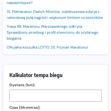
najważniejsze?
15. Półmaraton Dwóch Mostów. Jubileuszowa edycja z
rekordową pulą nagród i większym limitem uczestników
Trasa 48. Maratonu Warszawskiego odkryta.
Sprawdzony przebieg i profil stworzony do szybkiego
biegania
Oficjalna koszulka LOTTO 25. Poznań Maratonu!
Amazfit Balance 3: Kompleksowe narzędzie dla biegacza
i zawodnika Hyrox?
Regeneracja w bieganiu. Co warto o niej wiedzieć?
Kalkulator tempa biegu
Ostatnie wolne miejsca na jubileuszowy Bieg
Dystans (km):
Fabrykanta. Organizatorzy odkrywają trasę dzień po
dniu.
Złota Seria 42 rośnie. Coraz więcej maratończyków
wybiera wyzwanie trzech największych maratonów w
Czas (hh:mm:ss):