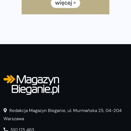
Już w ten weekend! Przed nami Nocny Portowy Maraton
i Półmaraton Szczeciński. Wszystko, co warto wiedzieć
Redakcja Magazyn Bieganie, ul. Murmańska 25, 04-204
Warszawa
510 175 463