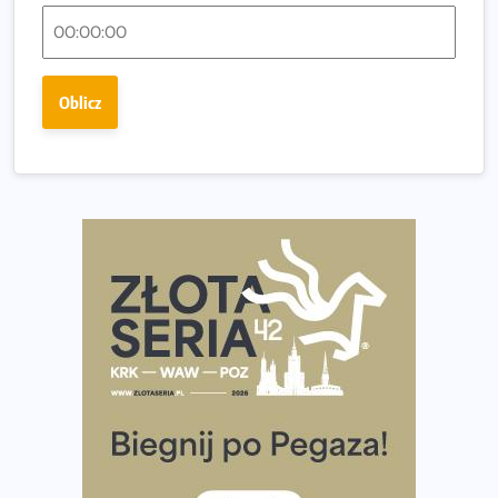
Polsce
Praska 5k Run gospodarzem Mistrzostw Polski
Największy Bieg Powstania Warszawskiego w historii.
Oblicz
Ponad 12 tysięcy uczestników pobiegło dla Bohaterów!
Tętno vs tempo – czym kierować się w bieganiu?
Co ma dużo białka? Produkty, które warto włączyć do
diety
Rozbiegany Olsztyn szykuje się na weekend z
półmaratonem
Już w tę sobotę 35. Bieg Powstania Warszawskiego.
Wystartuje rekordowa liczba uczestników
35. Bieg Powstania Warszawskiego – praktyczny
poradnik przed startem
Ile razy w tygodniu biegać? 3 treningi wystarczą? Jak
często biegać, żeby robić postępy