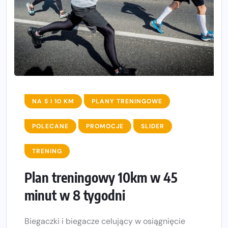
NA 5 I 10 KM
PLANY TRENINGOWE
POLECANE
PROMOCJE
SLIDER
TRENING
Plan treningowy 10km w 45
minut w 8 tygodni
Biegaczki i biegacze celujący w osiągnięcie