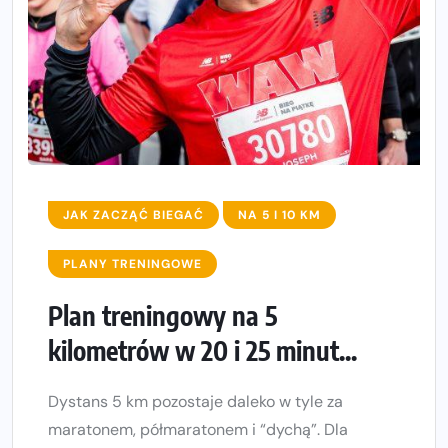
JAK ZACZĄĆ BIEGAĆ
NA 5 I 10 KM
PLANY TRENINGOWE
Plan treningowy na 5
kilometrów w 20 i 25 minut...
Dystans 5 km pozostaje daleko w tyle za
maratonem, półmaratonem i “dychą”. Dla