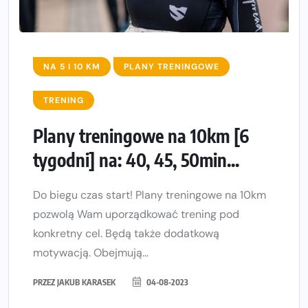
NA 5 I 10 KM
PLANY TRENINGOWE
TRENING
Plany treningowe na 10km [6
tygodni] na: 40, 45, 50min...
Do biegu czas start! Plany treningowe na 10km
pozwolą Wam uporządkować trening pod
konkretny cel. Będą także dodatkową
motywacją. Obejmują...
PRZEZ
JAKUB KARASEK
04-08-2023