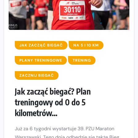
JAK ZACZĄĆ BIEGAĆ
NA 5 I 10 KM
PLANY TRENINGOWE
TRENING
ZACZNIJ BIEGAĆ
Jak zacząć biegać? Plan
treningowy od 0 do 5
kilometrów...
Już za 6 tygodni wystartuje 39. PZU Maraton
Warszawski. Tego dnia odbędzie się także Bieg