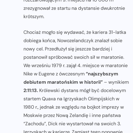
zrezygnował ze startu na dystansie dwukrotnie
krótszym.
Chociaż mogło się wydawać, że kariera 31-latka
dobiega końca, Nowozelandczyk znalazł sobie
nowy cel. Przedłużył się jeszcze bardziej i
postanowił spróbować swoich sił w maratonie.
We wrześniu 1979 r. zajął 4. miejsce w maratonie
Nike w Eugene z ówczesnym
“najszybszym
debiutem maratońskim w historii”
– wynikiem
2:11:13.
Królewski dystans mógł być docelowym
startem Quaxa na Igrzyskach Olimpijskich w
1980 r., jednak ze względu na bojkot imprezy w
Moskwie przez Nową Zelandię i inne państwa
“Zachodu”, Dick nie wystartował na swoich 3.
Igrzyskach w karierze. Zamiast tego ponownie