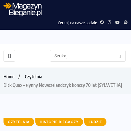
Zerknij na nasze sociale
Home
Czytelnia
Dick Quax – słynny Nowozelandczyk kończy 70 lat [SYLWETKA]
CZYTELNIA
HISTORIE BIEGACZY
LUDZIE