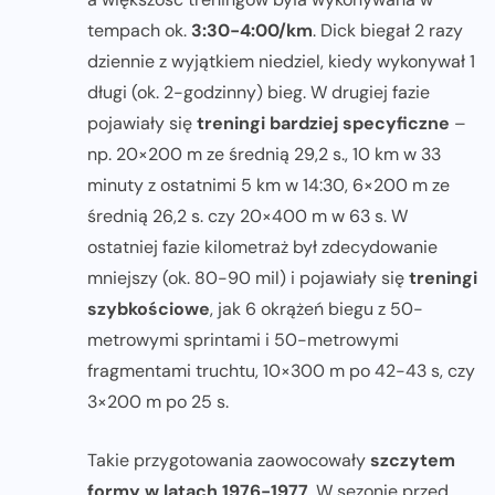
tempach ok.
3:30-4:00/km
. Dick biegał 2 razy
dziennie z wyjątkiem niedziel, kiedy wykonywał 1
długi (ok. 2-godzinny) bieg. W drugiej fazie
pojawiały się
treningi bardziej specyficzne
–
np. 20×200 m ze średnią 29,2 s., 10 km w 33
minuty z ostatnimi 5 km w 14:30, 6×200 m ze
średnią 26,2 s. czy 20×400 m w 63 s. W
ostatniej fazie kilometraż był zdecydowanie
mniejszy (ok. 80-90 mil) i pojawiały się
treningi
szybkościowe
, jak 6 okrążeń biegu z 50-
metrowymi sprintami i 50-metrowymi
fragmentami truchtu, 10×300 m po 42-43 s, czy
3×200 m po 25 s.
Takie przygotowania zaowocowały
szczytem
formy w latach 1976-1977
. W sezonie przed