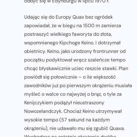
odbyć się w Edynburgu w lipcu 1970 r.
Udając się do Europy Quax bez ogródek
zapowiadał, że w biegu na 1500 m zamierza
postraszyć wielkiego faworyta do złota,
wspomnianego Kipchoge Keino. I dotrzymał
obietnicy. Keino, jako urodzony frontrunner od
początku podyktował wręcz szaleńcze tempo
chcąc błyskawicznie uciec reszcie stawki. Plan
powiódł się połowicznie – o ile większość
zawodników już po pierwszym okrążeniu musiała
myśleć o walce co najwyżej o brąz, o tyle za
Kenijczykiem podążył nieustraszony
Nowozelandczyk. Chociaż Keino utrzymywał
wysokie tempo (57 sekund na każdym
okrążeniu), nie udawało mu się zgubić Quaxa.
Wychodząc na ostatnie okrążenie dwójka