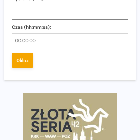
i zawodnika Hyrox?
Regeneracja w bieganiu. Co warto o niej wiedzieć?
Czas (hh:mm:ss):
Ostatnie wolne miejsca na jubileuszowy Bieg
Fabrykanta. Organizatorzy odkrywają trasę dzień po
dniu.
Złota Seria 42 rośnie. Coraz więcej maratończyków
Oblicz
wybiera wyzwanie trzech największych maratonów w
Polsce
Praska 5k Run gospodarzem Mistrzostw Polski
Największy Bieg Powstania Warszawskiego w historii.
Ponad 12 tysięcy uczestników pobiegło dla Bohaterów!
Tętno vs tempo – czym kierować się w bieganiu?
Co ma dużo białka? Produkty, które warto włączyć do
diety