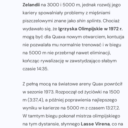
Zelandii
na 3000 i 5000 m, jednak rozwój jego
kariery spowalniały problemy z mięśniami
piszczelowymi znane jako
shin splints
. Chociaż
wydawało się, że
Igrzyska Olimpijskie w 1972 r.
mogą być dla Quaxa nowym otwarciem, kontuzja
nie pozwalała mu normalnie trenować i w biegu
na 5000 m nie przebrnął nawet eliminacji,
kończąc rywalizację w zawstydzająco słabym
czasie 14:35.
Z pełną mocą na światowe areny Quax powrócił
w sezonie 1973. Rozpoczął od życiówki na 1500
m (3:37,4), a później poprawienia najlepszego
wyniku w karierze na 5000 m z czasem 13:27,2.
W tamtym biegu pokonał mistrza olimpijskiego
na tym dystansie, słynnego
Lasse Virena
, co na