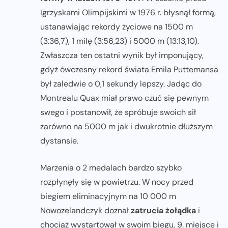
Igrzyskami Olimpijskimi w 1976 r. błysnął formą,
ustanawiając rekordy życiowe na 1500 m
(3:36,7), 1 milę (3:56,23) i 5000 m (13:13,10).
Zwłaszcza ten ostatni wynik był imponujący,
gdyż ówczesny rekord świata Emila Puttemansa
był zaledwie o 0,1 sekundy lepszy. Jadąc do
Montrealu Quax miał prawo czuć się pewnym
swego i postanowił, że spróbuje swoich sił
zarówno na 5000 m jak i dwukrotnie dłuższym
dystansie.
Marzenia o 2 medalach bardzo szybko
rozpłynęły się w powietrzu. W nocy przed
biegiem eliminacyjnym na 10 000 m
Nowozelandczyk doznał
zatrucia żołądka
i
chociaż wystartował w swoim biegu, 9. miejsce i