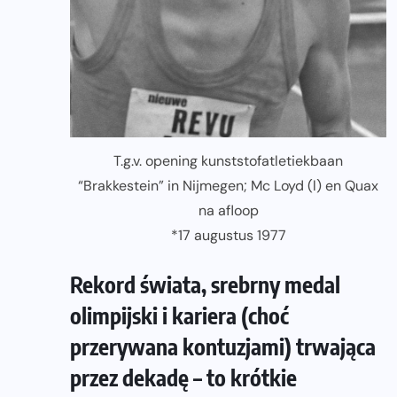
T.g.v. opening kunststofatletiekbaan
“Brakkestein” in Nijmegen; Mc Loyd (l) en Quax
na afloop
*17 augustus 1977
Rekord świata, srebrny medal
olimpijski i kariera (choć
przerywana kontuzjami) trwająca
przez dekadę – to krótkie