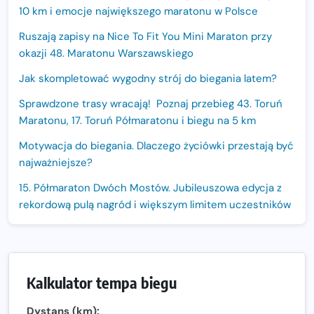
10 km i emocje największego maratonu w Polsce
Ruszają zapisy na Nice To Fit You Mini Maraton przy
okazji 48. Maratonu Warszawskiego
Jak skompletować wygodny strój do biegania latem?
Sprawdzone trasy wracają! Poznaj przebieg 43. Toruń
Maratonu, 17. Toruń Półmaratonu i biegu na 5 km
Motywacja do biegania. Dlaczego życiówki przestają być
najważniejsze?
15. Półmaraton Dwóch Mostów. Jubileuszowa edycja z
rekordową pulą nagród i większym limitem uczestników
Trasa 48. Maratonu Warszawskiego odkryta.
Sprawdzony przebieg i profil stworzony do szybkiego
biegania
Kalkulator tempa biegu
Oficjalna koszulka LOTTO 25. Poznań Maratonu!
Dystans (km):
Amazfit Balance 3: Kompleksowe narzędzie dla biegacza