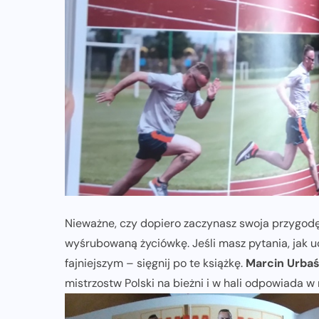
JAK ZACZĄĆ BIEGAĆ
TEORIA TRENINGU
TRENING
o
Regeneracja w bieganiu. Co warto
o niej wiedzieć?
03-08-2026
Nieważne, czy dopiero zaczynasz swoja przygodę
wyśrubowaną życiówkę. Jeśli masz pytania, jak u
fajniejszym – sięgnij po te książkę.
Marcin Urba
mistrzostw Polski na bieżni i w hali odpowiada w 