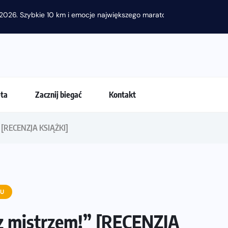
2026. Szybkie 10 km i emocje największego maratonu w...
eta
Zacznij biegać
Kontakt
” [RECENZJA KSIĄŻKI]
IU
 z mistrzem!” [RECENZJA