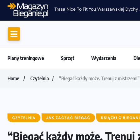
Trasa Nice To Fit You Warszawskiej Dychy 
Plany treningowe
Sprzęt
Wydarzenia
Di
Home
Czytelnia
“Biegać każdy może. Trenuj z mistrzem!
CZYTELNIA
JAK ZACZĄĆ BIEGAĆ
KSIĄŻKI O BIEGAN
“Biegać każdy może. Trenuj