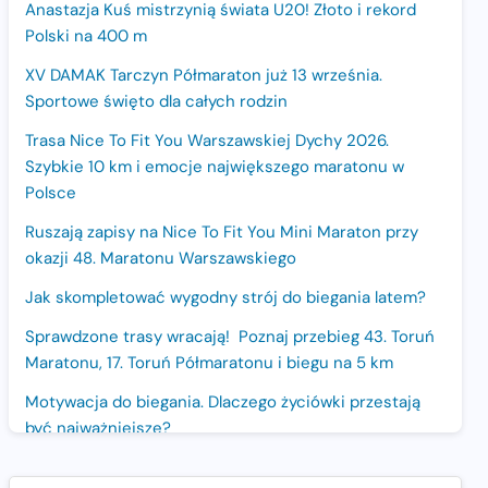
Anastazja Kuś mistrzynią świata U20! Złoto i rekord
Polski na 400 m
XV DAMAK Tarczyn Półmaraton już 13 września.
Sportowe święto dla całych rodzin
Trasa Nice To Fit You Warszawskiej Dychy 2026.
Szybkie 10 km i emocje największego maratonu w
Polsce
Ruszają zapisy na Nice To Fit You Mini Maraton przy
okazji 48. Maratonu Warszawskiego
Jak skompletować wygodny strój do biegania latem?
Sprawdzone trasy wracają! Poznaj przebieg 43. Toruń
Maratonu, 17. Toruń Półmaratonu i biegu na 5 km
Motywacja do biegania. Dlaczego życiówki przestają
być najważniejsze?
15. Półmaraton Dwóch Mostów. Jubileuszowa edycja z