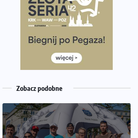
Praska 5k Run gospodarzem Mistrzostw Polski
Największy Bieg Powstania Warszawskiego w historii.
Ponad 12 tysięcy uczestników pobiegło dla Bohaterów!
Tętno vs tempo – czym kierować się w bieganiu?
Co ma dużo białka? Produkty, które warto włączyć do
diety
Rozbiegany Olsztyn szykuje się na weekend z
półmaratonem
Już w tę sobotę 35. Bieg Powstania Warszawskiego.
Wystartuje rekordowa liczba uczestników
Zobacz podobne