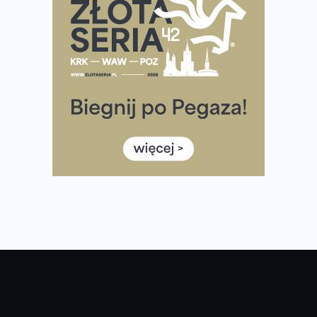
Już w ten weekend! Przed nami Nocny Portowy Maraton
i Półmaraton Szczeciński. Wszystko, co warto wiedzieć
European Marathon Classics – jak zweryfikować swój
wynik
Medal i koszulka 35. Biegu Powstania Warszawskiego. Na
listach startowych są jeszcze wolne miejsca
Jaki smartwatch dla biegaczy, którzy chcą też przy
okazji trenować pod HYROX?
Jak zaplanować domowe cardio bez przepełniania
mieszkania sprzętem