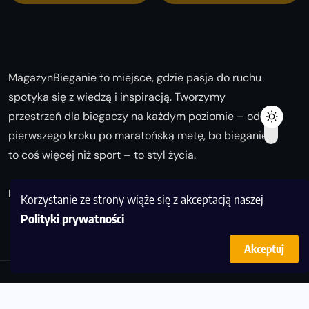
MagazynBieganie to miejsce, gdzie pasja do ruchu
spotyka się z wiedzą i inspiracją. Tworzymy
przestrzeń dla biegaczy na każdym poziomie – od
pierwszego kroku po maratońską metę, bo bieganie
to coś więcej niż sport – to styl życia.
Biegaj z nami i odkrywaj swoją najlepszą wersję!
Korzystanie ze strony wiąże się z akceptacją naszej
Polityki prywatności
Akceptuj
© Copyright 2025
magazynbieganie.pl
powered by