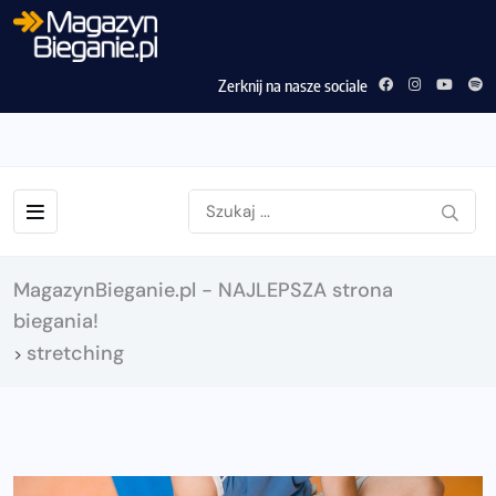
Zerknij na nasze sociale
MagazynBieganie.pl - NAJLEPSZA strona
biegania!
stretching
>