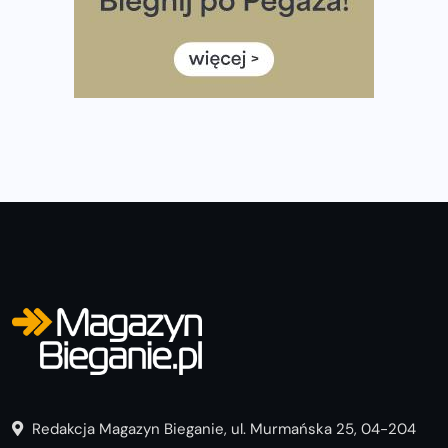
listach startowych są jeszcze wolne miejsca
Jaki smartwatch dla biegaczy, którzy chcą też przy
okazji trenować pod HYROX?
Jak zaplanować domowe cardio bez przepełniania
mieszkania sprzętem
Redakcja Magazyn Bieganie, ul. Murmańska 25, 04-204