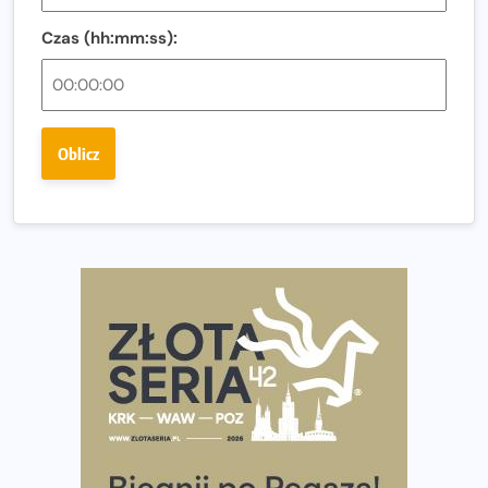
Co ma dużo białka? Produkty, które warto włączyć do
diety
Czas (hh:mm:ss):
Rozbiegany Olsztyn szykuje się na weekend z
półmaratonem
Już w tę sobotę 35. Bieg Powstania Warszawskiego.
Oblicz
Wystartuje rekordowa liczba uczestników
35. Bieg Powstania Warszawskiego – praktyczny
poradnik przed startem
Ile razy w tygodniu biegać? 3 treningi wystarczą? Jak
często biegać, żeby robić postępy
Już w ten weekend! Przed nami Nocny Portowy Maraton
i Półmaraton Szczeciński. Wszystko, co warto wiedzieć
European Marathon Classics – jak zweryfikować swój
wynik
Medal i koszulka 35. Biegu Powstania Warszawskiego. Na