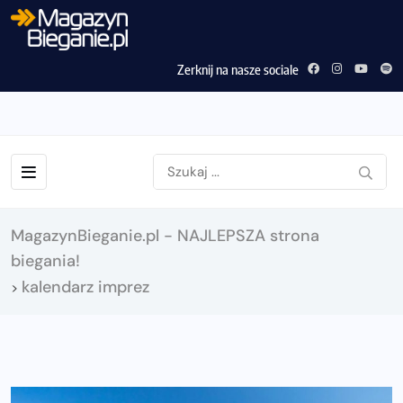
Zerknij na nasze sociale
MagazynBieganie.pl - NAJLEPSZA strona
biegania!
kalendarz imprez
>