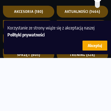
AKCESORIA
(180)
AKTUALNOŚCI
(1464)
CZYTELNIA
(487)
DIETA
(366)
Korzystanie ze strony wiąże się z akceptacją naszej
Polityki prywatności
LUDZIE
(488)
POLECANE
(529)
Akceptuj
SPRZĘT
(603)
TRENING
(528)
WIADOMOŚCI
(916)
WYDARZENIA
(2850)
MagazynBieganie to miejsce, gdzie pasja do ruchu
spotyka się z wiedzą i inspiracją. Tworzymy