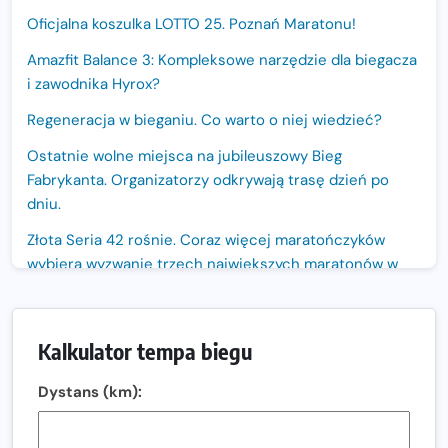
Oficjalna koszulka LOTTO 25. Poznań Maratonu!
Amazfit Balance 3: Kompleksowe narzędzie dla biegacza
i zawodnika Hyrox?
Regeneracja w bieganiu. Co warto o niej wiedzieć?
Ostatnie wolne miejsca na jubileuszowy Bieg
Fabrykanta. Organizatorzy odkrywają trasę dzień po
dniu.
Złota Seria 42 rośnie. Coraz więcej maratończyków
wybiera wyzwanie trzech największych maratonów w
Polsce
Praska 5k Run gospodarzem Mistrzostw Polski
Kalkulator tempa biegu
Największy Bieg Powstania Warszawskiego w historii.
Ponad 12 tysięcy uczestników pobiegło dla Bohaterów!
Dystans (km):
Tętno vs tempo – czym kierować się w bieganiu?