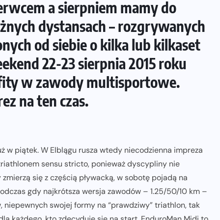
erwcem a sierpniem mamy do
óżnych dystansach – rozgrywanych
ych od siebie o kilka lub kilkaset
kend 22-23 sierpnia 2015 roku
fity w zawody multisportowe.
ez na ten czas.
uż w piątek. W Elblągu rusza wtedy niecodzienna impreza
triathlonem sensu stricto, ponieważ dyscypliny nie
y zmierzą się z częścią pływacką, w sobotę pojadą na
. Podczas gdy najkrótsza wersja zawodów – 1.25/50/10 km –
 niepewnych swojej formy na “prawdziwy” triathlon, tak
 każdego, kto zdecyduje się na start. EnduroMan Midi to