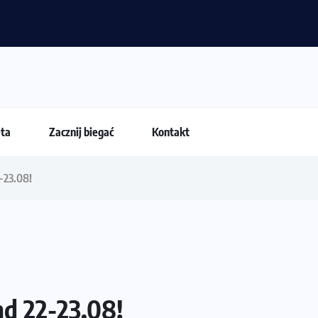
 przestają być najważniejsze?
eta
Zacznij biegać
Kontakt
-23.08!
d 22-23.08!