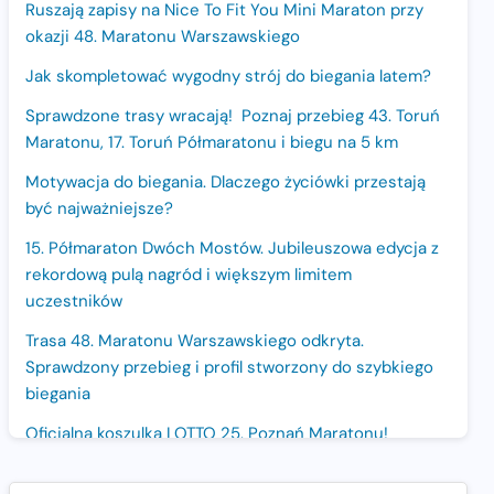
Ruszają zapisy na Nice To Fit You Mini Maraton przy
okazji 48. Maratonu Warszawskiego
Jak skompletować wygodny strój do biegania latem?
Sprawdzone trasy wracają! Poznaj przebieg 43. Toruń
Maratonu, 17. Toruń Półmaratonu i biegu na 5 km
Motywacja do biegania. Dlaczego życiówki przestają
być najważniejsze?
15. Półmaraton Dwóch Mostów. Jubileuszowa edycja z
rekordową pulą nagród i większym limitem
uczestników
Trasa 48. Maratonu Warszawskiego odkryta.
Sprawdzony przebieg i profil stworzony do szybkiego
biegania
Oficjalna koszulka LOTTO 25. Poznań Maratonu!
Amazfit Balance 3: Kompleksowe narzędzie dla