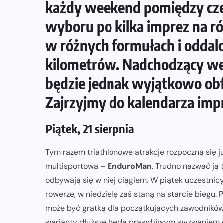
każdy weekend pomiędzy cz
wyboru po kilka imprez na r
TRI: TRENING
TRIATHLON
w różnych formułach i oddalon
a
Sposoby na regenerację i
kilometrów. Nadchodzący wee
zachowanie zdrowia zimą
będzie jednak wyjątkowo ob
23-01-2024
Zajrzyjmy do kalendarza impr
Piątek, 21 sierpnia
Tym razem triathlonowe atrakcje rozpoczną się j
multisportowa –
EnduroMan
. Trudno nazwać ją 
odbywają się w niej ciągiem. W piątek uczestnic
rowerze, w niedzielę zaś staną na starcie biegu
może być gratką dla początkujących zawodników,
warianty dłuższe będą prawdziwym wyzwaniem dla