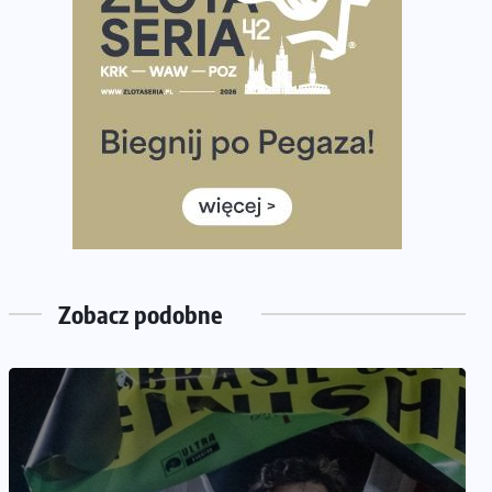
półmaratonem
Już w tę sobotę 35. Bieg Powstania Warszawskiego.
Wystartuje rekordowa liczba uczestników
35. Bieg Powstania Warszawskiego – praktyczny
poradnik przed startem
Ile razy w tygodniu biegać? 3 treningi wystarczą? Jak
często biegać, żeby robić postępy
Już w ten weekend! Przed nami Nocny Portowy
Maraton i Półmaraton Szczeciński. Wszystko, co warto
wiedzieć
Zobacz podobne