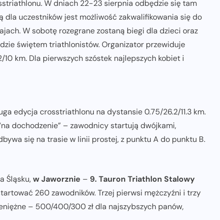
striathlonu. W dniach 22-23 sierpnia odbędzie się tam
 dla uczestników jest możliwość zakwalifikowania się do
ach. W sobotę rozegrane zostaną biegi dla dzieci oraz
ędzie świętem triathlonistów. Organizator przewiduje
2/10 km. Dla pierwszych szóstek najlepszych kobiet i
ga edycja crosstriathlonu na dystansie 0.75/26.2/11.3 km.
“na dochodzenie” – zawodnicy startują dwójkami,
wa się na trasie w linii prostej, z punktu A do punktu B.
a Śląsku,
w Jaworznie
–
9. Tauron Triathlon Stalowy
artować 260 zawodników. Trzej pierwsi mężczyźni i trzy
ieniężne – 500/400/300 zł dla najszybszych panów,