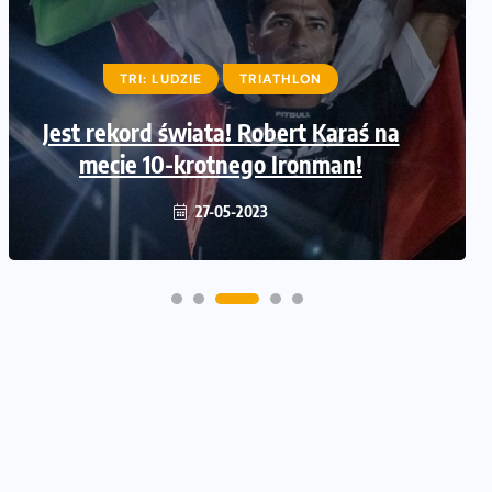
TRI: LUDZIE
LUDZIE
TRIATHLON
TRIATHLON
Jest rekord świata! Robert Karaś na
Adrian Kostera ustanowił rekord
świata w pięciokrotnym IRONMAN!
mecie 10-krotnego Ironman!
30-06-2022
27-05-2023