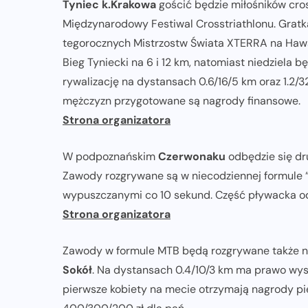
Tyniec k.Krakowa
gościć będzie miłośników cros
Międzynarodowy Festiwal Crosstriathlonu. Gratką
tegorocznych Mistrzostw Świata XTERRA na Hawaj
Bieg Tyniecki na 6 i 12 km, natomiast niedziela b
rywalizację na dystansach 0.6/16/5 km oraz 1.2/3
mężczyzn przygotowane są nagrody finansowe.
Strona organizatora
W podpoznańskim
Czerwonaku
odbędzie się dru
Zawody rozgrywane są w niecodziennej formule 
wypuszczanymi co 10 sekund. Część pływacka odby
Strona organizatora
Zawody w formule MTB będą rozgrywane także n
Sokół
. Na dystansach 0.4/10/3 km ma prawo wyst
pierwsze kobiety na mecie otrzymają nagrody p