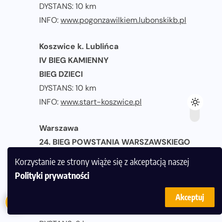
DYSTANS: 10 km
INFO:
www.pogonzawilkiem.lubonskikb.pl
Koszwice k. Lublińca
IV BIEG KAMIENNY
BIEG DZIECI
DYSTANS: 10 km
INFO:
www.start-koszwice.pl
Warszawa
24. BIEG POWSTANIA WARSZAWSKIEGO
DYSTANS: 10 km
Korzystanie ze strony wiąże się z akceptacją naszej
INFO:
www.wosir.waw.pl
Polityki prywatności
Koszalin
Akceptuj
BIEG HERKULESA