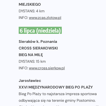
MIEJSKIEGO
DYSTANS: 4 km
INFO:
www.zcas.zlotow.pl
6 lipca (niedziela)
Sieraków k. Poznania
CROSS SIERAKOWSKI
BIEG NA MILĘ
DYSTANS: 15 km
INFO:
www.cross.sierkow.pl
Jarosławiec
XXVI MIĘDZYNARODOWY BIEG PO PLAŻY
Bieg Po Plaży to najstarsza impreza sportowa
odbywająca się na terenie gminy Postomino.