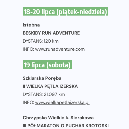
18-20 lipca (piątek-niedziela)
Istebna
BESKIDY RUN ADVENTURE
DYSTANS: 120 km
INFO:
www.runadventure.com
19 lipca (sobota)
Szklarska Poręba
II WIELKA PĘTLA IZERSKA
DYSTANS: 21,097 km
INFO:
www.wielkapetlaizerska.pl
Chrzypsko Wielkie k. Sierakowa
III PÓŁMARATON O PUCHAR KROTOSKI