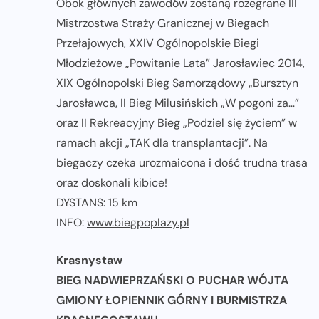
Obok głównych zawodów zostaną rozegrane III
Mistrzostwa Straży Granicznej w Biegach
Przełajowych, XXIV Ogólnopolskie Biegi
Młodzieżowe „Powitanie Lata” Jarosławiec 2014,
XIX Ogólnopolski Bieg Samorządowy „Bursztyn
Jarosławca, II Bieg Milusińskich „W pogoni za…”
oraz II Rekreacyjny Bieg „Podziel się życiem” w
ramach akcji „TAK dla transplantacji”. Na
biegaczy czeka urozmaicona i dość trudna trasa
oraz doskonali kibice!
DYSTANS: 15 km
INFO:
www.biegpoplazy.pl
Krasnystaw
BIEG NADWIEPRZAŃSKI O PUCHAR WÓJTA
GMIONY ŁOPIENNIK GÓRNY I BURMISTRZA