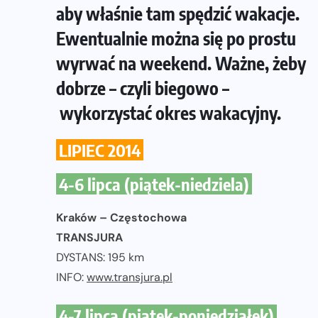
aby właśnie tam spędzić wakacje.
Ewentualnie można się po prostu
wyrwać na weekend. Ważne, żeby
dobrze – czyli biegowo –
wykorzystać okres wakacyjny.
LIPIEC 2014
4-6 lipca (piątek-niedziela)
Kraków – Częstochowa
TRANSJURA
DYSTANS: 195 km
INFO:
www.transjura.pl
4-7 lipca (piątek-poniedziałek)