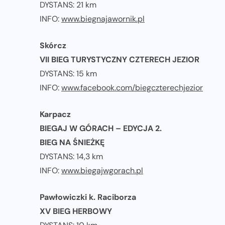
DYSTANS: 21 km
INFO:
www.biegnajawornik.pl
Skórcz
VII BIEG TURYSTYCZNY CZTERECH JEZIOR
DYSTANS: 15 km
INFO:
www.facebook.com/biegczterechjezior
Karpacz
BIEGAJ W GÓRACH – EDYCJA 2.
BIEG NA ŚNIEŻKĘ
DYSTANS: 14,3 km
INFO:
www.biegajwgorach.pl
Pawłowiczki k. Raciborza
XV BIEG HERBOWY