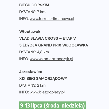
BIEGU GÓRSKIM
DYSTANS: 7 km
INFO:
www.forrest-limanowa.pl
Włocławek
VLADISLAVIA CROSS – ETAP V
5 EDYCJA GRAND PRIX WŁOCŁAWKA
DYSTANS: 4,8 km
INFO:
www.wkbmaratonczyk.pl
Jarosławiec
XIX BIEG SAMORZĄDOWY
DYSTANS: 2 km
INFO:
www.biegpoplazy.pl
9-13 lipca (środa-niedziela)