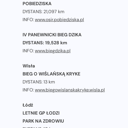
POBIEDZISKA
DYSTANS: 21,097 km
INFO:
www.osir.pobiedziska.pl
IV PANEWNICKI BIEG DZIKA
DYSTANS: 19,528 km
INFO:
www.biegdzika.pl
Wisła
BIEG O WIŚLAŃSKĄ KRYKE
DYSTANS: 13 km
INFO:
www.biegowislanskakryke.wisla.pl
Łódź
LETNIE GP ŁODZI
PARK NA ZDROWIU