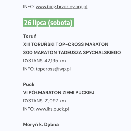
INFO:
www.bieg.brzeziny.org.pl
26 lipca (sobota)
Toruń
XIII TORUŃSKI TOP-CROSS MARATON
300 MARATON TADEUSZA SPYCHALSKIEGO
DYSTANS: 42,195 km
INFO:
topcross@wp.pl
Puck
VI PÓŁMARATON ZIEMI PUCKIEJ
DYSTANS: 21,097 km
INFO:
www.lks.puck.pl
Moryń k. Dębna