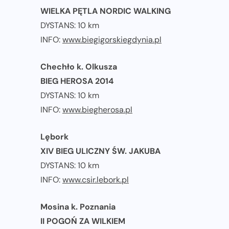
WIELKA PĘTLA NORDIC WALKING
DYSTANS: 10 km
INFO:
www.biegigorskiegdynia.pl
Chechło k. Olkusza
BIEG HEROSA 2014
DYSTANS: 10 km
INFO:
www.biegherosa.pl
Lębork
XIV BIEG ULICZNY ŚW. JAKUBA
DYSTANS: 10 km
INFO:
www.csir.lebork.pl
Mosina k. Poznania
II POGOŃ ZA WILKIEM