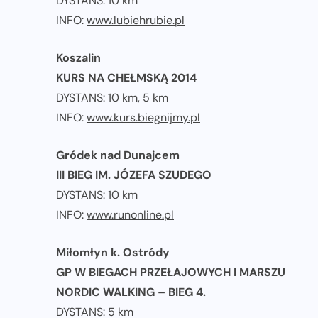
DYSTANS: 10 km
INFO:
www.lubiehrubie.pl
Koszalin
KURS NA CHEŁMSKĄ 2014
DYSTANS: 10 km, 5 km
INFO:
www.kurs.biegnijmy.pl
Gródek nad Dunajcem
III BIEG IM. JÓZEFA SZUDEGO
DYSTANS: 10 km
INFO:
www.runonline.pl
Miłomłyn k. Ostródy
GP W BIEGACH PRZEŁAJOWYCH I MARSZU
NORDIC WALKING – BIEG 4.
DYSTANS: 5 km