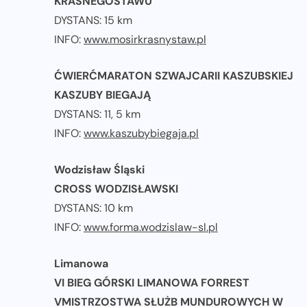
KRASNEGOSTAWU
DYSTANS: 15 km
INFO:
www.mosirkrasnystaw.pl
ĆWIERĆMARATON SZWAJCARII KASZUBSKIEJ
KASZUBY BIEGAJĄ
DYSTANS: 11, 5 km
INFO:
www.kaszubybiegaja.pl
Wodzisław Śląski
CROSS WODZISŁAWSKI
DYSTANS: 10 km
INFO:
www.forma.wodzislaw-sl.pl
Limanowa
VI BIEG GÓRSKI LIMANOWA FORREST
VMISTRZOSTWA SŁUŻB MUNDUROWYCH W