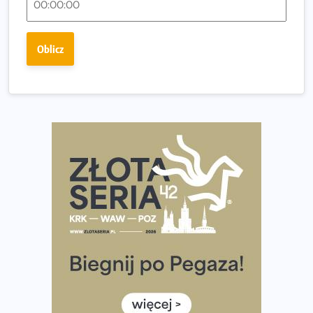
Praska 5k Run gospodarzem Mistrzostw Polski
Największy Bieg Powstania Warszawskiego w historii.
Oblicz
Ponad 12 tysięcy uczestników pobiegło dla Bohaterów!
Tętno vs tempo – czym kierować się w bieganiu?
Co ma dużo białka? Produkty, które warto włączyć do
diety
Rozbiegany Olsztyn szykuje się na weekend z
półmaratonem
Już w tę sobotę 35. Bieg Powstania Warszawskiego.
Wystartuje rekordowa liczba uczestników
35. Bieg Powstania Warszawskiego – praktyczny
poradnik przed startem
Ile razy w tygodniu biegać? 3 treningi wystarczą? Jak
często biegać, żeby robić postępy