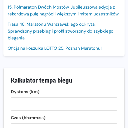
15. Półmaraton Dwóch Mostów. Jubileuszowa edycja z
rekordową pulą nagród i większym limitem uczestników
Trasa 48. Maratonu Warszawskiego odkryta.
Sprawdzony przebieg i profil stworzony do szybkiego
biegania
Oficjalna koszulka LOTTO 25. Poznań Maratonu!
Amazfit Balance 3: Kompleksowe narzędzie dla biegacza
i zawodnika Hyrox?
Regeneracja w bieganiu. Co warto o niej wiedzieć?
Kalkulator tempa biegu
Ostatnie wolne miejsca na jubileuszowy Bieg
Dystans (km):
Fabrykanta. Organizatorzy odkrywają trasę dzień po
dniu.
Złota Seria 42 rośnie. Coraz więcej maratończyków
wybiera wyzwanie trzech największych maratonów w
Czas (hh:mm:ss):
Polsce