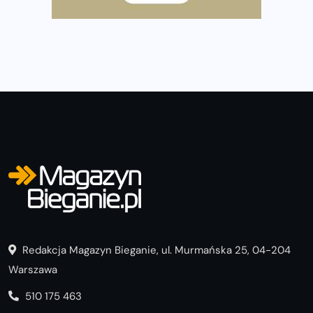
Już w ten weekend! Przed nami Nocny Portowy Maraton
i Półmaraton Szczeciński. Wszystko, co warto wiedzieć
Redakcja Magazyn Bieganie, ul. Murmańska 25, 04-204
Warszawa
510 175 463