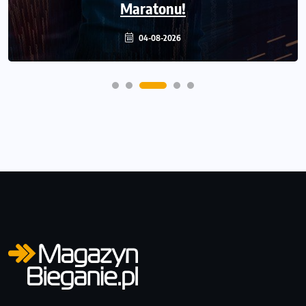
odkrywają trasę dzień po dniu.
Maratonu!
04-08-2026
31-07-2026