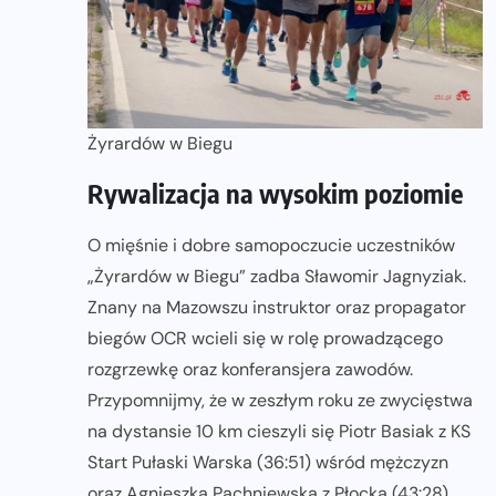
Żyrardów w Biegu
Rywalizacja na wysokim poziomie
O mięśnie i dobre samopoczucie uczestników
„Żyrardów w Biegu” zadba Sławomir Jagnyziak.
Znany na Mazowszu instruktor oraz propagator
biegów OCR wcieli się w rolę prowadzącego
rozgrzewkę oraz konferansjera zawodów.
Przypomnijmy, że w zeszłym roku ze zwycięstwa
na dystansie 10 km cieszyli się Piotr Basiak z KS
Start Pułaski Warska (36:51) wśród mężczyzn
oraz Agnieszka Pachniewska z Płocka (43:28)