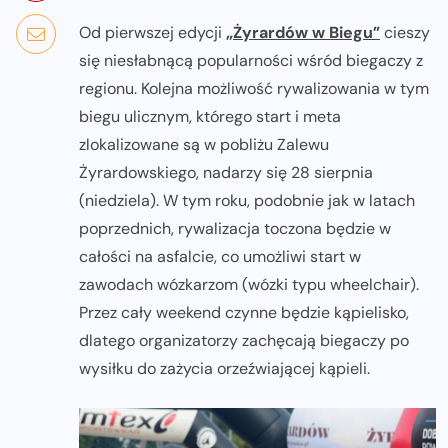
Od pierwszej edycji
„Żyrardów w Biegu”
cieszy
się niesłabnącą popularności wśród biegaczy z
regionu. Kolejna możliwość rywalizowania w tym
biegu ulicznym, którego start i meta
zlokalizowane są w pobliżu Zalewu
Żyrardowskiego, nadarzy się 28 sierpnia
(niedziela). W tym roku, podobnie jak w latach
poprzednich, rywalizacja toczona będzie w
całości na asfalcie, co umożliwi start w
zawodach wózkarzom (wózki typu wheelchair).
Przez cały weekend czynne będzie kąpielisko,
dlatego organizatorzy zachęcają biegaczy po
wysiłku do zażycia orzeźwiającej kąpieli.