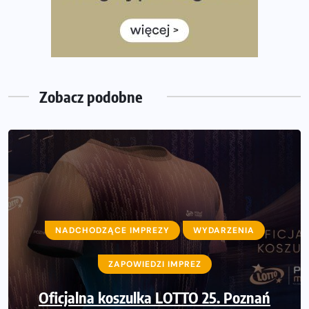
Jaki smartwatch dla biegaczy, którzy chcą też przy
okazji trenować pod HYROX?
Jak zaplanować domowe cardio bez przepełniania
mieszkania sprzętem
Zobacz podobne
NADCHODZĄCE IMPREZY
WYDARZENIA
NADCHODZĄCE IMPREZY
WYDARZENIA
ZAPOWIEDZI IMPREZ
ZAPOWIEDZI IMPREZ
Ostatnie wolne miejsca na jubileuszowy
Oficjalna koszulka LOTTO 25. Poznań
Bieg Fabrykanta. Organizatorzy