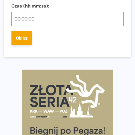
diety
Czas (hh:mm:ss):
Rozbiegany Olsztyn szykuje się na weekend z
półmaratonem
Już w tę sobotę 35. Bieg Powstania Warszawskiego.
Oblicz
Wystartuje rekordowa liczba uczestników
35. Bieg Powstania Warszawskiego – praktyczny
poradnik przed startem
Ile razy w tygodniu biegać? 3 treningi wystarczą? Jak
często biegać, żeby robić postępy
Już w ten weekend! Przed nami Nocny Portowy Maraton
i Półmaraton Szczeciński. Wszystko, co warto wiedzieć
European Marathon Classics – jak zweryfikować swój
wynik
Medal i koszulka 35. Biegu Powstania Warszawskiego. Na
listach startowych są jeszcze wolne miejsca