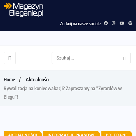
Zerknij na nasze sociale
Home
Aktualności
Rywalizacja na koniec wakacji? Zapraszamy na “Żyrardów w
Biegu”!
AKTUALNOŚCI
INFORMACJE PRASOWE
POLECANE