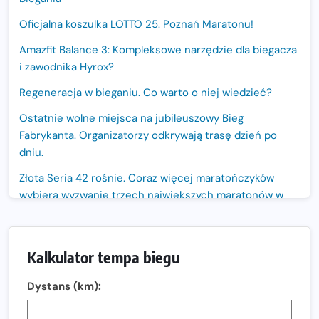
Oficjalna koszulka LOTTO 25. Poznań Maratonu!
Amazfit Balance 3: Kompleksowe narzędzie dla biegacza
i zawodnika Hyrox?
Regeneracja w bieganiu. Co warto o niej wiedzieć?
Ostatnie wolne miejsca na jubileuszowy Bieg
Fabrykanta. Organizatorzy odkrywają trasę dzień po
dniu.
Złota Seria 42 rośnie. Coraz więcej maratończyków
wybiera wyzwanie trzech największych maratonów w
Polsce
Praska 5k Run gospodarzem Mistrzostw Polski
Kalkulator tempa biegu
Największy Bieg Powstania Warszawskiego w historii.
Ponad 12 tysięcy uczestników pobiegło dla Bohaterów!
Dystans (km):
Tętno vs tempo – czym kierować się w bieganiu?