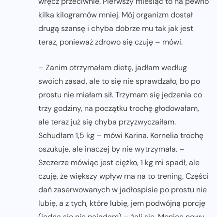
wręcz przeciwnie. Pierwszy miesiąc to na pewno
kilka kilogramów mniej. Mój organizm dostał
drugą szansę i chyba dobrze mu tak jak jest
teraz, ponieważ zdrowo się czuję – mówi.
– Zanim otrzymałam dietę, jadłam według
swoich zasad, ale to się nie sprawdzało, bo po
prostu nie miałam sił. Trzymam się jedzenia co
trzy godziny, na początku trochę głodowałam,
ale teraz już się chyba przyzwyczaiłam.
Schudłam 1,5 kg – mówi Karina. Kornelia trochę
oszukuje, ale inaczej by nie wytrzymała. –
Szczerze mówiąc jest ciężko, 1 kg mi spadł, ale
czuję, że większy wpływ ma na to trening. Części
dań zaserwowanych w jadłospisie po prostu nie
lubię, a z tych, które lubię, jem podwójną porcję
(jedną się nie najadam) – żali się. Monice nowy