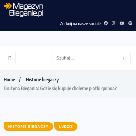
Zerknij na nasze sociale
Home
Historie biegaczy
Drużyna Biegania: Gdzie się kupuje cholerne płatki quinoa?
HISTORIE BIEGACZY
LUDZIE