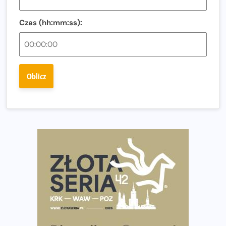
Co ma dużo białka? Produkty, które warto włączyć do
diety
Czas (hh:mm:ss):
Rozbiegany Olsztyn szykuje się na weekend z
półmaratonem
Już w tę sobotę 35. Bieg Powstania Warszawskiego.
Oblicz
Wystartuje rekordowa liczba uczestników
35. Bieg Powstania Warszawskiego – praktyczny
poradnik przed startem
Ile razy w tygodniu biegać? 3 treningi wystarczą? Jak
często biegać, żeby robić postępy
Już w ten weekend! Przed nami Nocny Portowy Maraton
i Półmaraton Szczeciński. Wszystko, co warto wiedzieć
European Marathon Classics – jak zweryfikować swój
wynik
Medal i koszulka 35. Biegu Powstania Warszawskiego. Na