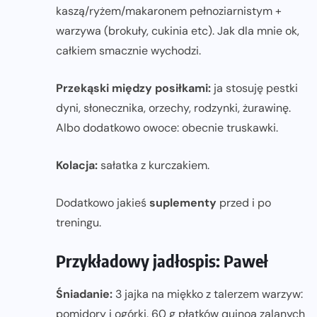
kaszą/ryżem/makaronem pełnoziarnistym +
warzywa (brokuły, cukinia etc). Jak dla mnie ok,
całkiem smacznie wychodzi.
Przekąski między posiłkami:
ja stosuję pestki
dyni, słonecznika, orzechy, rodzynki, żurawinę.
Albo dodatkowo owoce: obecnie truskawki.
Kolacja:
sałatka z kurczakiem.
Dodatkowo jakieś
suplementy
przed i po
treningu.
Przykładowy jadłospis: Paweł
Śniadanie:
3 jajka na miękko z talerzem warzyw:
pomidory i ogórki. 60 g płatków quinoa zalanych