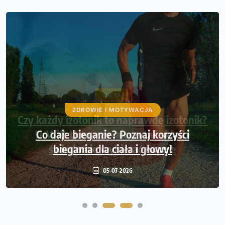
DIETA
Czy każdy izotonik to naprawdę izotonik?
DrWitt tłumaczy jak czytać skład i
świadomie wybierać napoje
22-06-2026