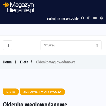
Zerknij na nasze sociale
Home
Dieta
Okienko węglowodanowe
DIETA
ZDROWIE I MOTYWACJA
Okienko węglowodanowe