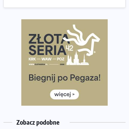
Złota Seria 42 rośnie. Coraz więcej maratończyków
wybiera wyzwanie trzech największych maratonów w
Polsce
Praska 5k Run gospodarzem Mistrzostw Polski
Największy Bieg Powstania Warszawskiego w historii.
Ponad 12 tysięcy uczestników pobiegło dla Bohaterów!
Tętno vs tempo – czym kierować się w bieganiu?
Co ma dużo białka? Produkty, które warto włączyć do
diety
Rozbiegany Olsztyn szykuje się na weekend z
półmaratonem
Już w tę sobotę 35. Bieg Powstania Warszawskiego.
Wystartuje rekordowa liczba uczestników
Zobacz podobne