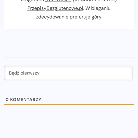
PrzepisyBezglutenowe.pl
. W bieganiu
zdecydowanie preferuje góry.
0
KOMENTARZY