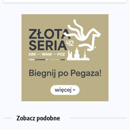
Co ma dużo białka? Produkty, które warto włączyć do
diety
Rozbiegany Olsztyn szykuje się na weekend z
półmaratonem
Już w tę sobotę 35. Bieg Powstania Warszawskiego.
Wystartuje rekordowa liczba uczestników
35. Bieg Powstania Warszawskiego – praktyczny
poradnik przed startem
Ile razy w tygodniu biegać? 3 treningi wystarczą? Jak
często biegać, żeby robić postępy
Już w ten weekend! Przed nami Nocny Portowy Maraton
i Półmaraton Szczeciński. Wszystko, co warto wiedzieć
Zobacz podobne