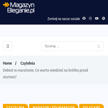
Zerknij na nasze sociale
Home
Czytelnia
Debiut w maratonie. Co warto wiedzieć na krótko przed
startem?
CZYTELNIA
MARATON I PÓŁMARATON
POLECANE