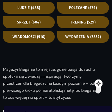
LUDZIE
(488)
POLECANE
(529)
SPRZĘT
(604)
TRENING
(529)
WIADOMOŚCI
(916)
WYDARZENIA
(2852)
MagazynBieganie to miejsce, gdzie pasja do ruchu
spotyka się z wiedzą i inspiracją. Tworzymy
przestrzeń dla biegaczy na każdym poziomie – od
pierwszego kroku po maratońską metę, bo bieganie
to coś więcej niż sport – to styl życia.
Biegaj z nami i odkrywaj swoją najlepszą wersję!