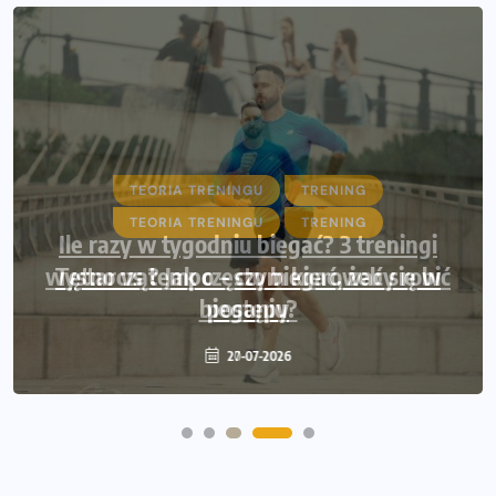
TEORIA TRENINGU
TRENING
Ile razy w tygodniu biegać? 3 treningi
wystarczą? Jak często biegać, żeby robić
postępy
20-07-2026