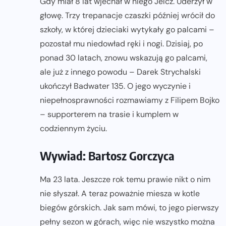
Gdy miał 8 lat wjechał w niego Jelcz. Uderzył w
głowę. Trzy trepanacje czaszki później wrócił do
szkoły, w której dzieciaki wytykały go palcami –
pozostał mu niedowład ręki i nogi. Dzisiaj, po
ponad 30 latach, znowu wskazują go palcami,
ale już z innego powodu – Darek Strychalski
ukończył Badwater 135. O jego wyczynie i
niepełnosprawności rozmawiamy z Filipem Bojko
– supporterem na trasie i kumplem w
codziennym życiu.
Wywiad: Bartosz Gorczyca
Ma 23 lata. Jeszcze rok temu prawie nikt o nim
nie słyszał. A teraz poważnie miesza w kotle
biegów górskich. Jak sam mówi, to jego pierwszy
pełny sezon w górach, więc nie wszystko można