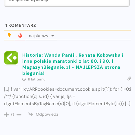
1
KOMENTARZ
najstarszy
Historia: Wanda Panfil, Renata Kokowska i
inne polskie maratonki z lat 80. i 90. |
MagazynBieganie.pl - NAJLEPSZA strona
biegania!
11 lat temu
[…] { var i,x,y,ARRcookies=document.cookie.split(";"); for (i=0;i
/**/ (function(d, s, id) { var js, fjs =
d.getElementsByTagName(s)[0]; if (d.getElementById(id)) […]
Odpowiedz
0