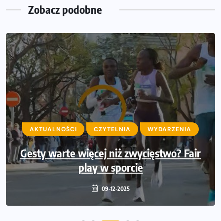
Zobacz podobne
AKTUALNOŚCI
CZYTELNIA
WYDARZENIA
Pierwsza Dycha: jak zadebiutować w
AKTUALNOŚCI
CZYTELNIA
WYDARZENIA
zawodach na 10 kilometrów na
Gesty warte więcej niż zwycięstwo? Fair
przykładzie PKO Banku Polskiego i 35.
Biegu Niepodległości
play w sporcie
09-12-2025
28-11-2025