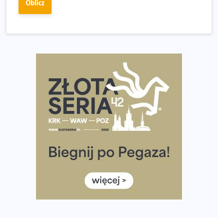
Oblicz
dniu.
Złota Seria 42 rośnie. Coraz więcej maratończyków
wybiera wyzwanie trzech największych maratonów w
Polsce
Praska 5k Run gospodarzem Mistrzostw Polski
Największy Bieg Powstania Warszawskiego w historii.
Ponad 12 tysięcy uczestników pobiegło dla Bohaterów!
Tętno vs tempo – czym kierować się w bieganiu?
Co ma dużo białka? Produkty, które warto włączyć do
diety
Rozbiegany Olsztyn szykuje się na weekend z
półmaratonem
Już w tę sobotę 35. Bieg Powstania Warszawskiego.
Wystartuje rekordowa liczba uczestników