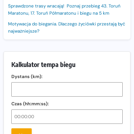
Sprawdzone trasy wracają! Poznaj przebieg 43. Toruń
Maratonu, 17. Toruń Półmaratonu i biegu na 5 km
Motywacja do biegania. Dlaczego życiówki przestają być
najważniejsze?
15. Półmaraton Dwóch Mostów. Jubileuszowa edycja z
rekordową pulą nagród i większym limitem uczestników
Trasa 48. Maratonu Warszawskiego odkryta.
Kalkulator tempa biegu
Sprawdzony przebieg i profil stworzony do szybkiego
biegania
Dystans (km):
Oficjalna koszulka LOTTO 25. Poznań Maratonu!
Amazfit Balance 3: Kompleksowe narzędzie dla biegacza
i zawodnika Hyrox?
Czas (hh:mm:ss):
Regeneracja w bieganiu. Co warto o niej wiedzieć?
Ostatnie wolne miejsca na jubileuszowy Bieg
Fabrykanta. Organizatorzy odkrywają trasę dzień po