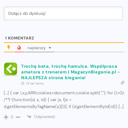
1
KOMENTARZ
najstarszy
Trochę bata, trochę hamulca. Współpraca
amatora z trenerem | MagazynBieganie.pl -
NAJLEPSZA strona biegania!
12 lat temu
[…] { var i,x,y,ARRcookies=document.cookie.split(";"); for (i=0;i
/**/ (function(d, s, id) { var js, fjs =
d.getElementsByTagName(s)[0]; if (d.getElementById(id)) […]
Odpowiedz
0