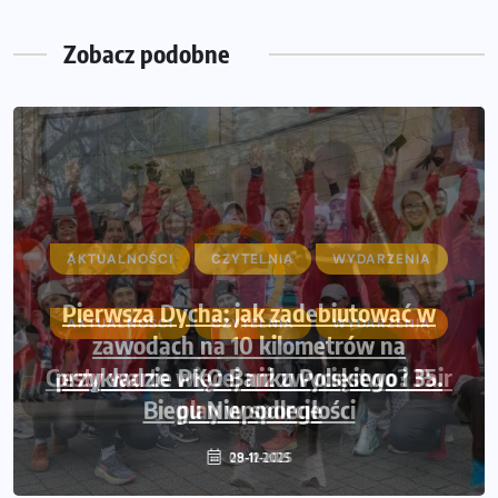
Zobacz podobne
AKTUALNOŚCI
CZYTELNIA
WYDARZENIA
Pierwsza Dycha: jak zadebiutować w
zawodach na 10 kilometrów na
przykładzie PKO Banku Polskiego i 35.
Biegu Niepodległości
28-11-2025