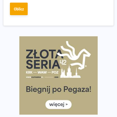
Największy Bieg Powstania Warszawskiego w historii.
Oblicz
Ponad 12 tysięcy uczestników pobiegło dla Bohaterów!
Tętno vs tempo – czym kierować się w bieganiu?
Co ma dużo białka? Produkty, które warto włączyć do
diety
Rozbiegany Olsztyn szykuje się na weekend z
półmaratonem
Już w tę sobotę 35. Bieg Powstania Warszawskiego.
Wystartuje rekordowa liczba uczestników
35. Bieg Powstania Warszawskiego – praktyczny
poradnik przed startem
Ile razy w tygodniu biegać? 3 treningi wystarczą? Jak
często biegać, żeby robić postępy
Już w ten weekend! Przed nami Nocny Portowy Maraton
i Półmaraton Szczeciński. Wszystko, co warto wiedzieć