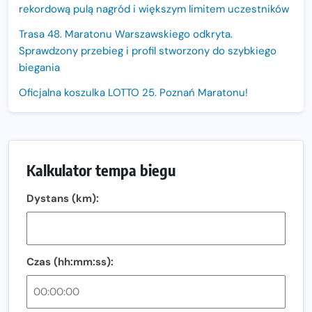
rekordową pulą nagród i większym limitem uczestników
Trasa 48. Maratonu Warszawskiego odkryta.
Sprawdzony przebieg i profil stworzony do szybkiego
biegania
Oficjalna koszulka LOTTO 25. Poznań Maratonu!
Amazfit Balance 3: Kompleksowe narzędzie dla biegacza
i zawodnika Hyrox?
Regeneracja w bieganiu. Co warto o niej wiedzieć?
Kalkulator tempa biegu
Ostatnie wolne miejsca na jubileuszowy Bieg
Dystans (km):
Fabrykanta. Organizatorzy odkrywają trasę dzień po
dniu.
Złota Seria 42 rośnie. Coraz więcej maratończyków
wybiera wyzwanie trzech największych maratonów w
Czas (hh:mm:ss):
Polsce
Praska 5k Run gospodarzem Mistrzostw Polski