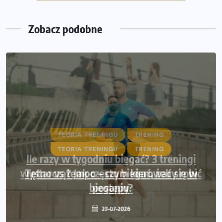
Wystartuje rekordowa liczba uczestników
Zobacz podobne
TEORIA TRENINGU
TRENING
Ile razy w tygodniu biegać? 3 treningi
wystarczą? Jak często biegać, żeby robić
postępy
20-07-2026