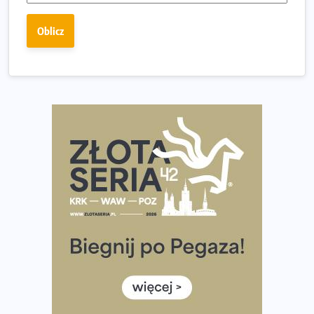
Ostatnie wolne miejsca na jubileuszowy Bieg
Fabrykanta. Organizatorzy odkrywają trasę dzień po
Oblicz
dniu.
Złota Seria 42 rośnie. Coraz więcej maratończyków
wybiera wyzwanie trzech największych maratonów w
Polsce
Praska 5k Run gospodarzem Mistrzostw Polski
Największy Bieg Powstania Warszawskiego w historii.
Ponad 12 tysięcy uczestników pobiegło dla Bohaterów!
Tętno vs tempo – czym kierować się w bieganiu?
Co ma dużo białka? Produkty, które warto włączyć do
diety
Rozbiegany Olsztyn szykuje się na weekend z
półmaratonem
Już w tę sobotę 35. Bieg Powstania Warszawskiego.