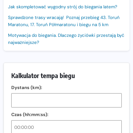
Jak skompletować wygodny strój do biegania latem?
Sprawdzone trasy wracają! Poznaj przebieg 43. Toruń
Maratonu, 17. Toruń Półmaratonu i biegu na 5 km
Motywacja do biegania. Dlaczego życiówki przestają być
najważniejsze?
15. Półmaraton Dwóch Mostów. Jubileuszowa edycja z
rekordową pulą nagród i większym limitem uczestników
Trasa 48. Maratonu Warszawskiego odkryta.
Kalkulator tempa biegu
Sprawdzony przebieg i profil stworzony do szybkiego
biegania
Dystans (km):
Oficjalna koszulka LOTTO 25. Poznań Maratonu!
Amazfit Balance 3: Kompleksowe narzędzie dla biegacza
i zawodnika Hyrox?
Czas (hh:mm:ss):
Regeneracja w bieganiu. Co warto o niej wiedzieć?