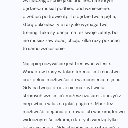
wyznaczając sobie jakiś odcinek, na którym
będziesz musiał podbiec pod wzniesienie,
przebiec po trawie itp. To będzie twoja pętla,
którą pokonasz tyle razy, ile wymaga twój
trening. Taka sytuacja ma też swoje zalety, bo
nie musisz zawracać, chcąc kilka razy pokonać
to samo wzniesienie.
Najlepiej oczywiście jest trenować w lesie.
Wariantów trasy w takim terenie jest mnóstwo
oraz pełnię możliwości do wzmocnienia mięśni.
Gdy na twojej drodze nie ma zbyt wielu
stromych wzniesień, możesz czasami zboczyć z
niej i wbiec w las na jakiś pagórek. Masz też
możliwość biegania po trawie lub wąskimi, ledwo
widocznymi ścieżkami, o których wiedzą tylko
leśne zwierzęta. Gdy chcemy sobie utrudnić, z