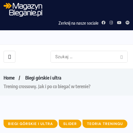
Zerknij na nasze sociale
Home
Biegi górskie i ultra
Trening crossowy. Jak i po co biegać w terenie?
BIEGI GÓRSKIE I ULTRA
SLIDER
TEORIA TRENINGU