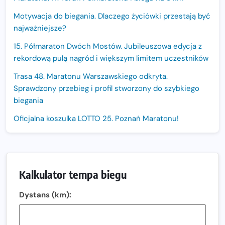
Motywacja do biegania. Dlaczego życiówki przestają być
najważniejsze?
15. Półmaraton Dwóch Mostów. Jubileuszowa edycja z
rekordową pulą nagród i większym limitem uczestników
Trasa 48. Maratonu Warszawskiego odkryta.
Sprawdzony przebieg i profil stworzony do szybkiego
biegania
Oficjalna koszulka LOTTO 25. Poznań Maratonu!
Amazfit Balance 3: Kompleksowe narzędzie dla biegacza
i zawodnika Hyrox?
Regeneracja w bieganiu. Co warto o niej wiedzieć?
Kalkulator tempa biegu
Ostatnie wolne miejsca na jubileuszowy Bieg
Dystans (km):
Fabrykanta. Organizatorzy odkrywają trasę dzień po
dniu.