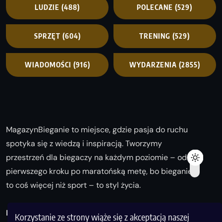
LUDZIE
(488)
POLECANE
(529)
SPRZĘT
(604)
TRENING
(529)
WIADOMOŚCI
(916)
WYDARZENIA
(2855)
MagazynBieganie to miejsce, gdzie pasja do ruchu
spotyka się z wiedzą i inspiracją. Tworzymy
przestrzeń dla biegaczy na każdym poziomie – od
pierwszego kroku po maratońską metę, bo bieganie
to coś więcej niż sport – to styl życia.
Biegaj z nami i odkrywaj swoją najlepszą wersję!
Korzystanie ze strony wiąże się z akceptacją naszej