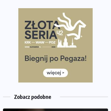
Polsce
Praska 5k Run gospodarzem Mistrzostw Polski
Największy Bieg Powstania Warszawskiego w historii.
Ponad 12 tysięcy uczestników pobiegło dla Bohaterów!
Tętno vs tempo – czym kierować się w bieganiu?
Co ma dużo białka? Produkty, które warto włączyć do
diety
Rozbiegany Olsztyn szykuje się na weekend z
półmaratonem
Już w tę sobotę 35. Bieg Powstania Warszawskiego.
Wystartuje rekordowa liczba uczestników
Zobacz podobne