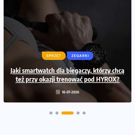
SPRZĘT
SPRZĘT
ZEGARKI
Jaki smartwatch dla biegaczy, którzy chcą
Jak zaplanować domowe cardio bez
też przy okazji trenować pod HYROX?
przepełniania mieszkania sprzętem
16-07-2026
16-07-2026