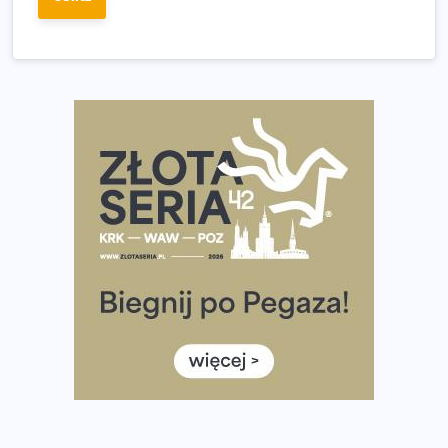
Wystartuje rekordowa liczba uczestników
35. Bieg Powstania Warszawskiego – praktyczny
poradnik przed startem
Ile razy w tygodniu biegać? 3 treningi wystarczą? Jak
często biegać, żeby robić postępy
Już w ten weekend! Przed nami Nocny Portowy Maraton
i Półmaraton Szczeciński. Wszystko, co warto wiedzieć
European Marathon Classics – jak zweryfikować swój
wynik
Medal i koszulka 35. Biegu Powstania Warszawskiego. Na
listach startowych są jeszcze wolne miejsca
Jaki smartwatch dla biegaczy, którzy chcą też przy
okazji trenować pod HYROX?
Jak zaplanować domowe cardio bez przepełniania
mieszkania sprzętem