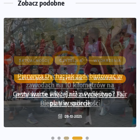
Zobacz podobne
AKTUALNOŚCI
CZYTELNIA
WYDARZENIA
Pierwsza Dycha: jak zadebiutować w
zawodach na 10 kilometrów na
przykładzie PKO Banku Polskiego i 35.
Biegu Niepodległości
28-11-2025