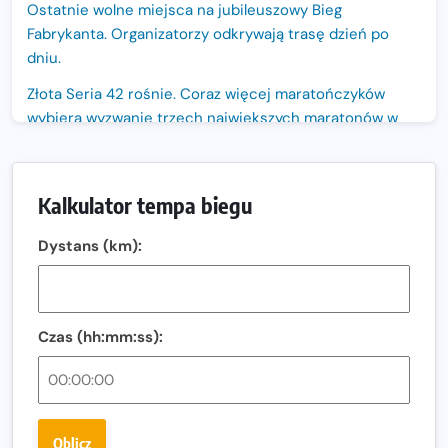
Ostatnie wolne miejsca na jubileuszowy Bieg
Fabrykanta. Organizatorzy odkrywają trasę dzień po
dniu.
Złota Seria 42 rośnie. Coraz więcej maratończyków
wybiera wyzwanie trzech największych maratonów w
Polsce
Praska 5k Run gospodarzem Mistrzostw Polski
Kalkulator tempa biegu
Największy Bieg Powstania Warszawskiego w historii.
Ponad 12 tysięcy uczestników pobiegło dla Bohaterów!
Dystans (km):
Tętno vs tempo – czym kierować się w bieganiu?
Co ma dużo białka? Produkty, które warto włączyć do
diety
Czas (hh:mm:ss):
Rozbiegany Olsztyn szykuje się na weekend z
półmaratonem
Już w tę sobotę 35. Bieg Powstania Warszawskiego.
Oblicz