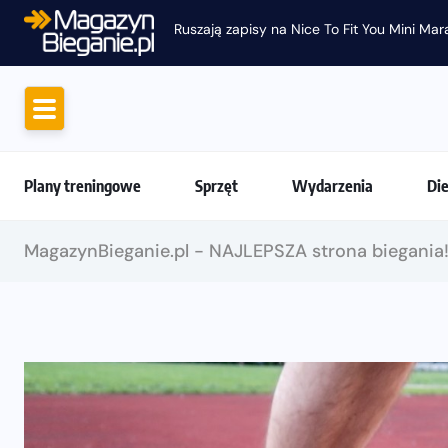
Ruszają zapisy na Nice To Fit You Mini Ma
Plany treningowe
Sprzęt
Wydarzenia
Di
MagazynBieganie.pl - NAJLEPSZA strona biegania