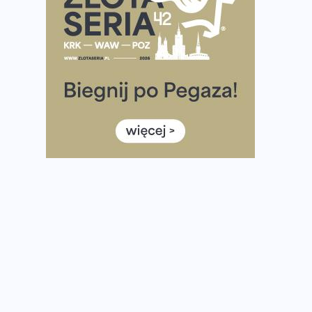
Ponad 12 tysięcy uczestników pobiegło dla Bohaterów!
Tętno vs tempo – czym kierować się w bieganiu?
Co ma dużo białka? Produkty, które warto włączyć do
diety
Rozbiegany Olsztyn szykuje się na weekend z
półmaratonem
Już w tę sobotę 35. Bieg Powstania Warszawskiego.
Wystartuje rekordowa liczba uczestników
35. Bieg Powstania Warszawskiego – praktyczny
poradnik przed startem