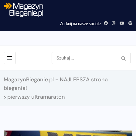
Zerknij na nasze sociale
MagazynBieganie.pl - NAJLEPSZA strona
biegania!
pierwszy ultramaraton
>