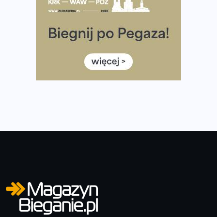
35. Bieg Powstania Warszawskiego – praktyczny
poradnik przed startem
Ile razy w tygodniu biegać? 3 treningi wystarczą? Jak
często biegać, żeby robić postępy
Już w ten weekend! Przed nami Nocny Portowy Maraton
i Półmaraton Szczeciński. Wszystko, co warto wiedzieć