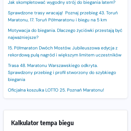
Jak skompletować wygodny strój do biegania latem?
Sprawdzone trasy wracają! Poznaj przebieg 43. Toruń
Maratonu, 17. Toruń Półmaratonu i biegu na 5 km
Motywacja do biegania. Dlaczego życiówki przestają być
najważniejsze?
15. Półmaraton Dwóch Mostów. Jubileuszowa edycja z
rekordową pulą nagród i większym limitem uczestników
Trasa 48. Maratonu Warszawskiego odkryta.
Sprawdzony przebieg i profil stworzony do szybkiego
biegania
Oficjalna koszulka LOTTO 25. Poznań Maratonu!
Amazfit Balance 3: Kompleksowe narzędzie dla biegacza
i zawodnika Hyrox?
Regeneracja w bieganiu. Co warto o niej wiedzieć?
Kalkulator tempa biegu
Ostatnie wolne miejsca na jubileuszowy Bieg