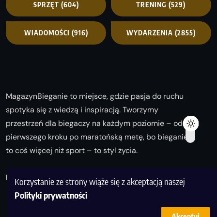
SPRZĘT
(604)
TRENING
(529)
WIADOMOŚCI
(916)
WYDARZENIA
(2855)
MagazynBieganie to miejsce, gdzie pasja do ruchu
spotyka się z wiedzą i inspiracją. Tworzymy
przestrzeń dla biegaczy na każdym poziomie – od
pierwszego kroku po maratońską metę, bo bieganie
to coś więcej niż sport – to styl życia.
Biegaj z nami i odkrywaj swoją najlepszą wersję!
Korzystanie ze strony wiąże się z akceptacją naszej
Polityki prywatności
Akceptuj