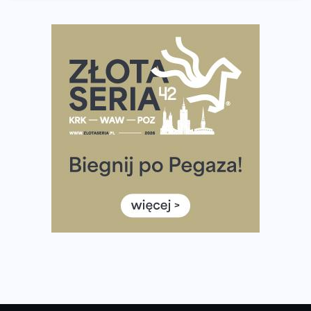
wybiera wyzwanie trzech największych maratonów w
Polsce
Praska 5k Run gospodarzem Mistrzostw Polski
Największy Bieg Powstania Warszawskiego w historii.
Ponad 12 tysięcy uczestników pobiegło dla Bohaterów!
Tętno vs tempo – czym kierować się w bieganiu?
Co ma dużo białka? Produkty, które warto włączyć do
diety
Rozbiegany Olsztyn szykuje się na weekend z
półmaratonem
Już w tę sobotę 35. Bieg Powstania Warszawskiego.
Wystartuje rekordowa liczba uczestników