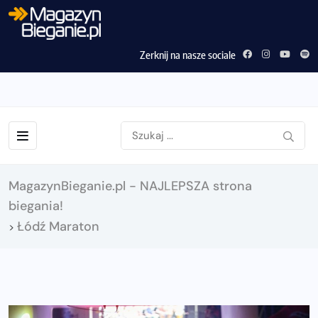
Zerknij na nasze sociale
MagazynBieganie.pl - NAJLEPSZA strona
biegania!
Łódź Maraton
>