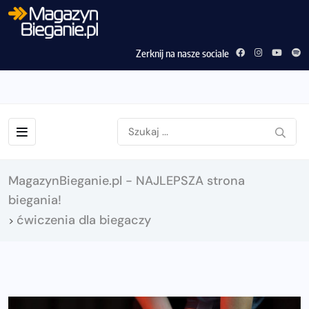
Zerknij na nasze sociale
MagazynBieganie.pl - NAJLEPSZA strona
biegania!
ćwiczenia dla biegaczy
>