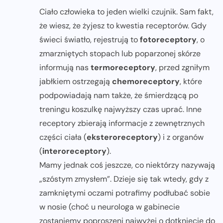
Ciało człowieka to jeden wielki czujnik. Sam fakt,
że wiesz, że żyjesz to kwestia receptorów. Gdy
świeci światło, rejestrują to
fotoreceptory
, o
zmarzniętych stopach lub poparzonej skórze
informują nas
termoreceptory
, przed zgniłym
jabłkiem ostrzegają
chemoreceptory
, które
podpowiadają nam także, że śmierdzącą po
treningu koszulkę najwyższy czas uprać. Inne
receptory zbierają informacje z zewnętrznych
części ciała (
eksteroreceptory
) i z organów
(
interoreceptory
).
Mamy jednak coś jeszcze, co niektórzy nazywają
„szóstym zmysłem”. Dzieje się tak wtedy, gdy z
zamkniętymi oczami potrafimy podłubać sobie
w nosie (choć u neurologa w gabinecie
zostaniemy poproszeni najwyżej o dotknięcie do