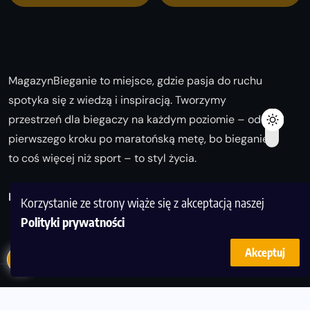
MagazynBieganie to miejsce, gdzie pasja do ruchu
spotyka się z wiedzą i inspiracją. Tworzymy
przestrzeń dla biegaczy na każdym poziomie – od
pierwszego kroku po maratońską metę, bo bieganie
to coś więcej niż sport – to styl życia.
Biegaj z nami i odkrywaj swoją najlepszą wersję!
Korzystanie ze strony wiąże się z akceptacją naszej
Polityki prywatności
Akceptuj
© Copyright 2025
magazynbieganie.pl
powered by