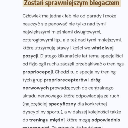
Zostań sprawniejszym biegaczem
Człowiek ma jednak łeb nie od parady i może
nauczyć się panować nie tylko nad tymi
największymi mięśniami dwugłowymi,
czterogłowymi itp., ale też nad tymi mniejszymi,
które utrzymują stawy i kości we
właściwej
pozycji
. Dlatego kilkanaście lat temu specjaliści
od fizjologii ruchu zaczęli przebąkiwać o treningu
propriocepcji
. Chodzi tu o specjalny trening
tych grup
proprioreceptorów
i
dróg
nerwowych
prowadzących do centralnego
układu nerwowego, które odpowiadają za ruch
(najczęściej
specyficzny
dla konkretnej
dyscypliny sportu), a w dalszej kolejności także
do
treningu mięśni
, które mogą
odpowiednio
zareagować
. To sprawia, że będziemy