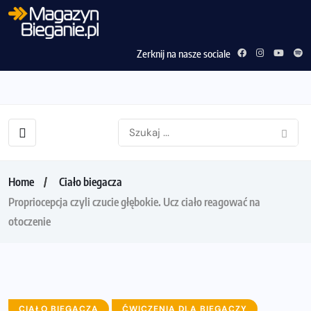
Zerknij na nasze sociale
Home
Ciało biegacza
Propriocepcja czyli czucie głębokie. Ucz ciało reagować na
otoczenie
CIAŁO BIEGACZA
ĆWICZENIA DLA BIEGACZY