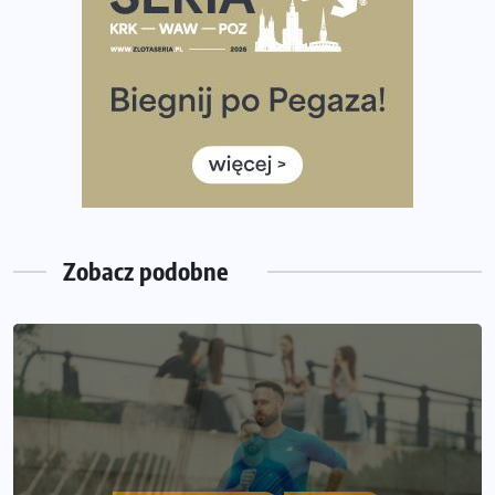
Tętno vs tempo – czym kierować się w bieganiu?
Co ma dużo białka? Produkty, które warto włączyć do
diety
Rozbiegany Olsztyn szykuje się na weekend z
półmaratonem
Już w tę sobotę 35. Bieg Powstania Warszawskiego.
Wystartuje rekordowa liczba uczestników
Zobacz podobne