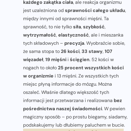
każdego zakątka ciała
, ale reakcja organizmu
jest uzależniona od
sprawności całego układu
,
między innymi od sprawności mięśni. Ta
sprawność, to nie tylko
siła
,
szybkość
,
wytrzymałość
,
elastyczność
, ale i mieszanka
tych składowych –
precyzja
. Wyobraźcie sobie,
że sama stopa to
26 kości
,
33 stawy
,
107
więzadeł
,
19 mięśni
i
ścięgien
. 52 kości w
nogach to około
25 procent wszystkich kości
w organizmie
i 13 mięśni. Ze wszystkich tych
miejsc płyną informacje do mózgu. Można
oszaleć. Właśnie dlatego większość tych
informacji jest przetwarzana i realizowana
bez
pośrednictwa naszej świadomości
. W pewien
magiczny sposób – po prostu biegamy, siadamy,
podskakujemy lub dłubiemy paluchem w bucie.