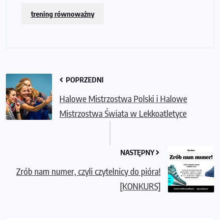
trening równoważny
POPRZEDNI
Halowe Mistrzostwa Polski i Halowe
Mistrzostwa Świata w Lekkoatletyce
NASTĘPNY
Zrób nam numer, czyli czytelnicy do pióra!
[KONKURS]