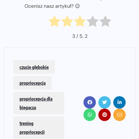
Ocenisz nasz artykuł? 😉
3
/ 5.
2
czucie głębokie
propriocepcja
propriocepcja dla
biegacza
trening
propriocepcji