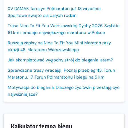
XV DAMAK Tarczyn Półmaraton już 13 września.
Sportowe święto dla całych rodzin
Trasa Nice To Fit You Warszawskiej Dychy 2026. Szybkie
10 km i emocje największego maratonu w Polsce
Ruszają zapisy na Nice To Fit You Mini Maraton przy
okazji 48. Maratonu Warszawskiego
Jak skompletować wygodny strój do biegania latem?
Sprawdzone trasy wracają! Poznaj przebieg 43. Toruń
Maratonu, 17. Toruń Półmaratonu i biegu na 5 km
Motywacja do biegania. Dlaczego życiówki przestają być
najważniejsze?
15. Półmaraton Dwóch Mostów. Jubileuszowa edycja z
rekordową pulą nagród i większym limitem uczestników
Trasa 48. Maratonu Warszawskiego odkryta.
Kalkulator tempa biegu