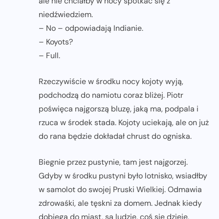
ale nie chciałby w nocy spotkać się z
niedźwiedziem.
– No – odpowiadają Indianie.
– Koyots?
– Full.
Rzeczywiście w środku nocy kojoty wyją,
podchodzą do namiotu coraz bliżej. Piotr
poświęca najgorszą bluzę, jaką ma, podpala i
rzuca w środek stada. Kojoty uciekają, ale on już
do rana będzie dokładał chrust do ogniska.
Biegnie przez pustynie, tam jest najgorzej.
Gdyby w środku pustyni było lotnisko, wsiadłby
w samolot do swojej Pruski Wielkiej. Odmawia
zdrowaśki, ale tęskni za domem. Jednak kiedy
dobiega do miast, są ludzie, coś się dzieje,