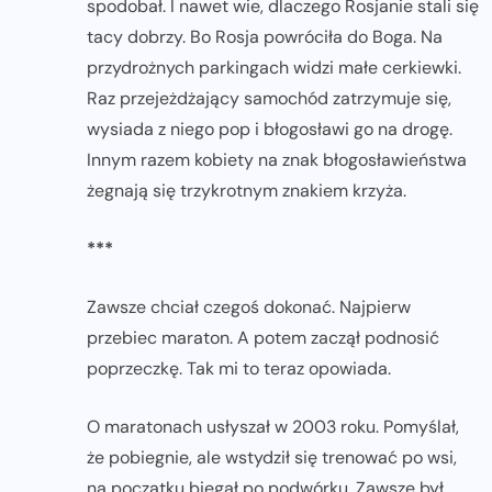
spodobał. I nawet wie, dlaczego Rosjanie stali się
tacy dobrzy. Bo Rosja powróciła do Boga. Na
przydrożnych parkingach widzi małe cerkiewki.
Raz przejeżdżający samochód zatrzymuje się,
wysiada z niego pop i błogosławi go na drogę.
Innym razem kobiety na znak błogosławieństwa
żegnają się trzykrotnym znakiem krzyża.
***
Zawsze chciał czegoś dokonać. Najpierw
przebiec maraton. A potem zaczął podnosić
poprzeczkę. Tak mi to teraz opowiada.
O maratonach usłyszał w 2003 roku. Pomyślał,
że pobiegnie, ale wstydził się trenować po wsi,
na początku biegał po podwórku. Zawsze był