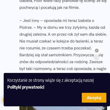
Izabela, Piotr wiele razy planował tę scenę: że się
pochwycą i pocałują jak na filmie.
– Jest inny – opowiada mi teraz Izabela o
Piotrze. – My w domu we trzy żyłyśmy, każda od
drugiej zależna. A on przez rok żył sam dla siebie.
Nie musiał czekać w kolejce do łazienki, a teraz
nie rozumie, że czasem trzeba poczekać.
Bardziej się stał samotnikiem. Przyzwyczaja się
znów do odpowiedzialności za rodzinę. Zawsze
był taki rozmowny, a teraz coś opowiada, a nagle
się zatrzyma, gdzieś myślami błądzi.
Korzystanie ze strony wiąże się z akceptacją naszej
Polityki prywatności
Akceptuj