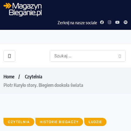
Zerknij na nasze sociale
Home
Czytelnia
Piotr Kuryło story. Biegiem dookoła świata
CZYTELNIA
HISTORIE BIEGACZY
LUDZIE