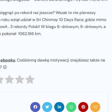
 sięgnąć po rekord raz jeszcze? Wszak to nie pierwszy
roku wziął udział w Sri Chinmoy 10 Days Race, gdzie mimo
owił… 3 rekordy Polski! W biegu 6-dniowym, 8-dniowym, a
 pokonał 1062,166 km.
cebooku
. Codzienną dawkę motywacji znajdziesz także na
ł? 😉