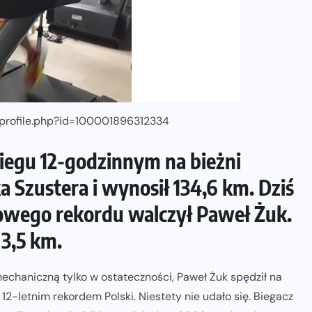
/profile.php?id=100001896312334
biegu 12-godzinnym na bieżni
 Szustera i wynosił 134,6 km. Dziś
nowego rekordu walczył Paweł Żuk.
 3,5 km.
echaniczną tylko w ostateczności, Paweł Żuk spędził na
z 12-letnim rekordem Polski. Niestety nie udało się. Biegacz