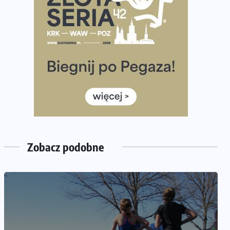
półmaratonem
Już w tę sobotę 35. Bieg Powstania Warszawskiego.
Wystartuje rekordowa liczba uczestników
35. Bieg Powstania Warszawskiego – praktyczny
poradnik przed startem
Ile razy w tygodniu biegać? 3 treningi wystarczą? Jak
często biegać, żeby robić postępy
Już w ten weekend! Przed nami Nocny Portowy
Maraton i Półmaraton Szczeciński. Wszystko, co warto
wiedzieć
Zobacz podobne