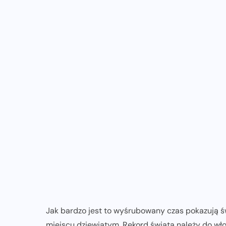
Jak bardzo jest to wyśrubowany czas pokazują św
miejscu dziewiątym. Rekord świata należy do wło