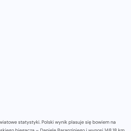
iatowe statystyki. Polski wynik plasuje się bowiem na
skiego biegacza – Daniele Baranziniego i wynosi 148,18 km.