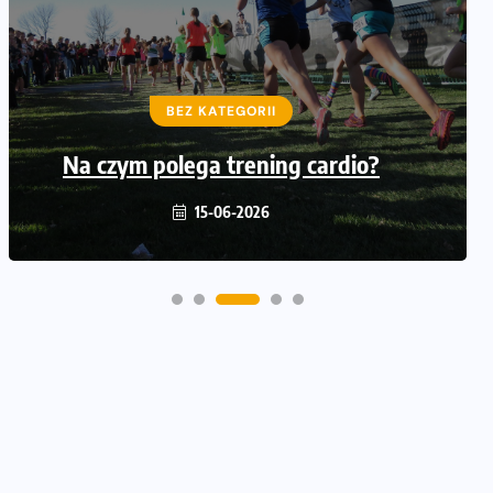
BEZ KATEGORII
BEZ KATEGORII
Złamania zmęczeniowe – objawy,
Na czym polega trening cardio?
przyczyny, leczenie
15-06-2026
10-05-2026