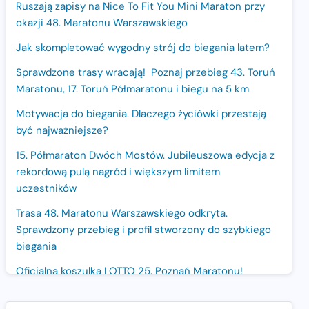
Ruszają zapisy na Nice To Fit You Mini Maraton przy
okazji 48. Maratonu Warszawskiego
Jak skompletować wygodny strój do biegania latem?
Sprawdzone trasy wracają! Poznaj przebieg 43. Toruń
Maratonu, 17. Toruń Półmaratonu i biegu na 5 km
Motywacja do biegania. Dlaczego życiówki przestają
być najważniejsze?
15. Półmaraton Dwóch Mostów. Jubileuszowa edycja z
rekordową pulą nagród i większym limitem
uczestników
Trasa 48. Maratonu Warszawskiego odkryta.
Sprawdzony przebieg i profil stworzony do szybkiego
biegania
Oficjalna koszulka LOTTO 25. Poznań Maratonu!
Amazfit Balance 3: Kompleksowe narzędzie dla