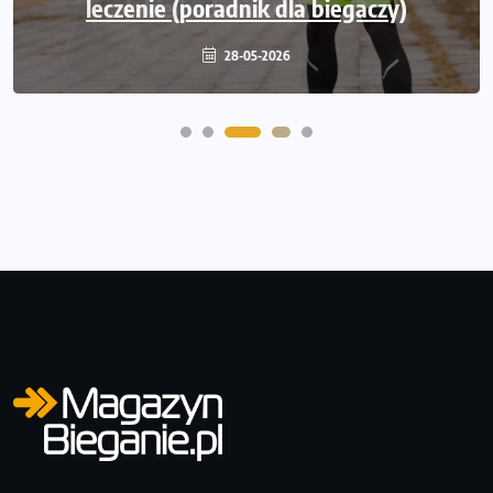
leczenie (poradnik dla biegaczy)
Jakie badania wykonać?
28-05-2026
21-05-2026