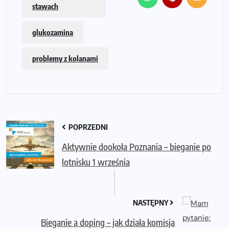
stawach
glukozamina
problemy z kolanami
POPRZEDNI
Aktywnie dookoła Poznania – bieganie po
lotnisku 1 września
NASTĘPNY
Bieganie a doping – jak działa komisja