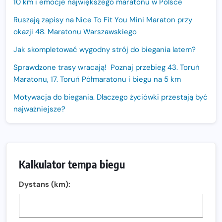
10 km i emocje największego maratonu w Polsce
Ruszają zapisy na Nice To Fit You Mini Maraton przy
okazji 48. Maratonu Warszawskiego
Jak skompletować wygodny strój do biegania latem?
Sprawdzone trasy wracają! Poznaj przebieg 43. Toruń
Maratonu, 17. Toruń Półmaratonu i biegu na 5 km
Motywacja do biegania. Dlaczego życiówki przestają być
najważniejsze?
15. Półmaraton Dwóch Mostów. Jubileuszowa edycja z
rekordową pulą nagród i większym limitem uczestników
Trasa 48. Maratonu Warszawskiego odkryta.
Kalkulator tempa biegu
Sprawdzony przebieg i profil stworzony do szybkiego
biegania
Dystans (km):
Oficjalna koszulka LOTTO 25. Poznań Maratonu!
Amazfit Balance 3: Kompleksowe narzędzie dla biegacza