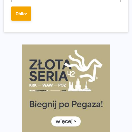
Ostatnie wolne miejsca na jubileuszowy Bieg
Fabrykanta. Organizatorzy odkrywają trasę dzień po
Oblicz
dniu.
Złota Seria 42 rośnie. Coraz więcej maratończyków
wybiera wyzwanie trzech największych maratonów w
Polsce
Praska 5k Run gospodarzem Mistrzostw Polski
Największy Bieg Powstania Warszawskiego w historii.
Ponad 12 tysięcy uczestników pobiegło dla Bohaterów!
Tętno vs tempo – czym kierować się w bieganiu?
Co ma dużo białka? Produkty, które warto włączyć do
diety
Rozbiegany Olsztyn szykuje się na weekend z
półmaratonem
Już w tę sobotę 35. Bieg Powstania Warszawskiego.