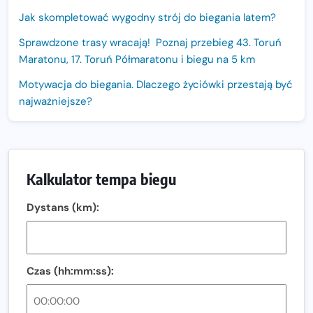
Jak skompletować wygodny strój do biegania latem?
Sprawdzone trasy wracają! Poznaj przebieg 43. Toruń
Maratonu, 17. Toruń Półmaratonu i biegu na 5 km
Motywacja do biegania. Dlaczego życiówki przestają być
najważniejsze?
15. Półmaraton Dwóch Mostów. Jubileuszowa edycja z
rekordową pulą nagród i większym limitem uczestników
Trasa 48. Maratonu Warszawskiego odkryta.
Kalkulator tempa biegu
Sprawdzony przebieg i profil stworzony do szybkiego
biegania
Dystans (km):
Oficjalna koszulka LOTTO 25. Poznań Maratonu!
Amazfit Balance 3: Kompleksowe narzędzie dla biegacza
i zawodnika Hyrox?
Czas (hh:mm:ss):
Regeneracja w bieganiu. Co warto o niej wiedzieć?