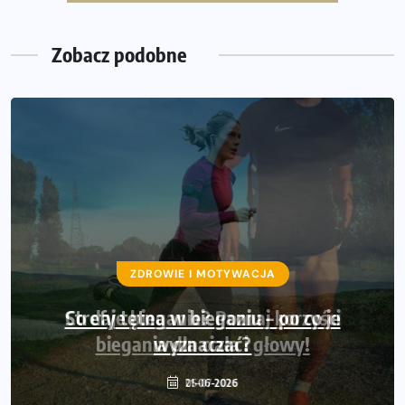
Wystartuje rekordowa liczba uczestników
Zobacz podobne
ZDROWIE I MOTYWACJA
Strefy tętna w bieganiu – po co je
wyznaczać?
21-06-2026