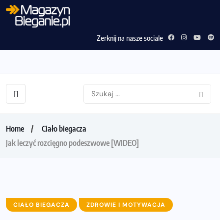
Zerknij na nasze sociale
Home
Ciało biegacza
Jak leczyć rozcięgno podeszwowe [WIDEO]
CIAŁO BIEGACZA
ZDROWIE I MOTYWACJA