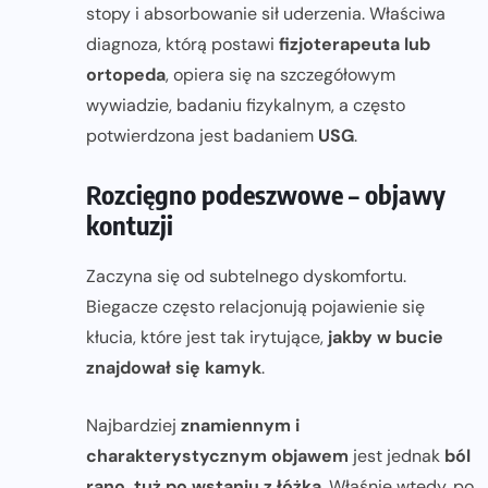
stopy i absorbowanie sił uderzenia. Właściwa
diagnoza, którą postawi
fizjoterapeuta lub
ortopeda
, opiera się na szczegółowym
wywiadzie, badaniu fizykalnym, a często
potwierdzona jest badaniem
USG
.
Rozcięgno podeszwowe – objawy
kontuzji
Zaczyna się od subtelnego dyskomfortu.
Biegacze często relacjonują pojawienie się
kłucia, które jest tak irytujące,
jakby w bucie
znajdował się kamyk
.
Najbardziej
znamiennym i
charakterystycznym objawem
jest jednak
ból
rano, tuż po wstaniu z łóżka
. Właśnie wtedy, po