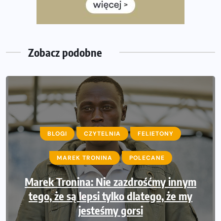
Już w ten weekend! Przed nami Nocny Portowy Maraton
i Półmaraton Szczeciński. Wszystko, co warto wiedzieć
Zobacz podobne
BLOGI
BLOGI
MAGDA OSTROWSKA-DOŁĘGOWSKA
CZYTELNIA
FELIETONY
MAREK TRONINA
POLECANE
POLECANE
Z cyklu przychodzi kontuzja do biegacza.
Marek Tronina: Nie zazdrośćmy innym
#6 Operacja łąkotka czyli – podróż do
tego, że są lepsi tylko dlatego, że my
wnętrza kolana
jesteśmy gorsi