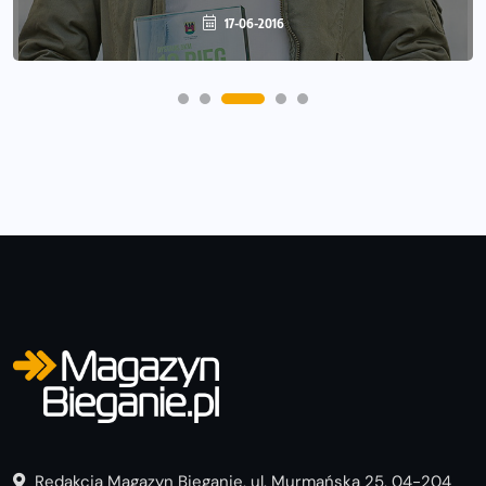
16-03-2016
17-06-2016
Redakcja Magazyn Bieganie, ul. Murmańska 25, 04-204