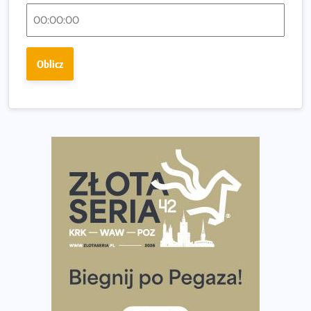
Polsce
Praska 5k Run gospodarzem Mistrzostw Polski
Największy Bieg Powstania Warszawskiego w historii.
Oblicz
Ponad 12 tysięcy uczestników pobiegło dla Bohaterów!
Tętno vs tempo – czym kierować się w bieganiu?
Co ma dużo białka? Produkty, które warto włączyć do
diety
Rozbiegany Olsztyn szykuje się na weekend z
półmaratonem
Już w tę sobotę 35. Bieg Powstania Warszawskiego.
Wystartuje rekordowa liczba uczestników
35. Bieg Powstania Warszawskiego – praktyczny
poradnik przed startem
Ile razy w tygodniu biegać? 3 treningi wystarczą? Jak
często biegać, żeby robić postępy