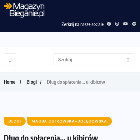
Zerknij na nasze sociale
Home
Blogi
Dług do spłacenia… u kibiców
BLOGI
MAGDA OSTROWSKA-DOŁĘGOWSKA
Dług do spłacenia… u kibiców