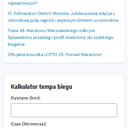
najważniejsze?
15. Półmaraton Dwóch Mostów. Jubileuszowa edycja z
rekordową pulą nagród i większym limitem uczestników
Trasa 48. Maratonu Warszawskiego odkryta.
Sprawdzony przebieg i profil stworzony do szybkiego
biegania
Oficjalna koszulka LOTTO 25. Poznań Maratonu!
Amazfit Balance 3: Kompleksowe narzędzie dla biegacza
i zawodnika Hyrox?
Regeneracja w bieganiu. Co warto o niej wiedzieć?
Kalkulator tempa biegu
Ostatnie wolne miejsca na jubileuszowy Bieg
Dystans (km):
Fabrykanta. Organizatorzy odkrywają trasę dzień po
dniu.
Złota Seria 42 rośnie. Coraz więcej maratończyków
wybiera wyzwanie trzech największych maratonów w
Czas (hh:mm:ss):