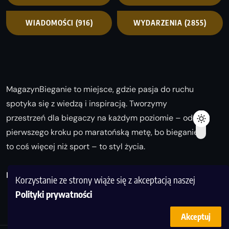
WIADOMOŚCI
(916)
WYDARZENIA
(2855)
MagazynBieganie to miejsce, gdzie pasja do ruchu
spotyka się z wiedzą i inspiracją. Tworzymy
przestrzeń dla biegaczy na każdym poziomie – od
pierwszego kroku po maratońską metę, bo bieganie
to coś więcej niż sport – to styl życia.
Biegaj z nami i odkrywaj swoją najlepszą wersję!
Korzystanie ze strony wiąże się z akceptacją naszej
Polityki prywatności
Akceptuj