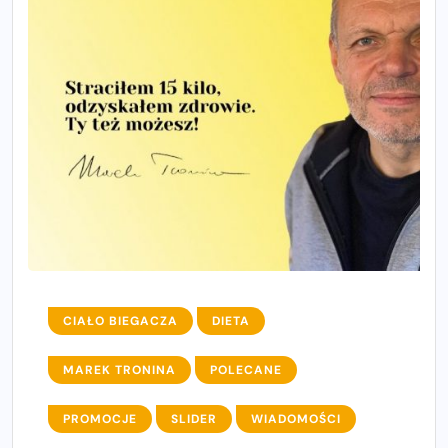
CIAŁO BIEGACZA
DIETA
MAREK TRONINA
POLECANE
PROMOCJE
SLIDER
WIADOMOŚCI