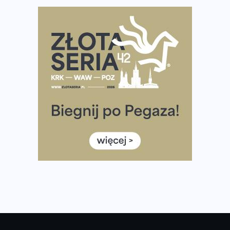
Polsce
Praska 5k Run gospodarzem Mistrzostw Polski
Największy Bieg Powstania Warszawskiego w historii.
Ponad 12 tysięcy uczestników pobiegło dla Bohaterów!
Tętno vs tempo – czym kierować się w bieganiu?
Co ma dużo białka? Produkty, które warto włączyć do
diety
Rozbiegany Olsztyn szykuje się na weekend z
półmaratonem
Już w tę sobotę 35. Bieg Powstania Warszawskiego.
Wystartuje rekordowa liczba uczestników