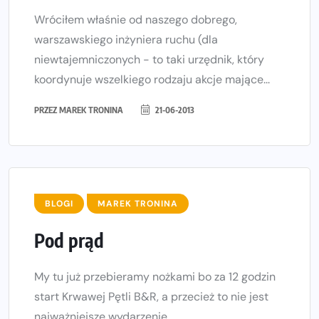
Wróciłem właśnie od naszego dobrego,
warszawskiego inżyniera ruchu (dla
niewtajemniczonych - to taki urzędnik, który
koordynuje wszelkiego rodzaju akcje mające...
PRZEZ
MAREK TRONINA
21-06-2013
BLOGI
MAREK TRONINA
Pod prąd
My tu już przebieramy nożkami bo za 12 godzin
start Krwawej Pętli B&R, a przecież to nie jest
najważniejsze wydarzenie...