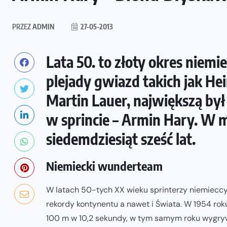
PRZEZ
ADMIN
27-05-2013
Lata 50. to złoty okres niemi
plejady gwiazd takich jak He
Martin Lauer, największą był
w sprincie – Armin Hary. W 
siedemdziesiąt sześć lat.
Niemiecki wunderteam
W latach 50-tych XX wieku sprinterzy niemieccy n
rekordy kontynentu a nawet i Świata. W 1954 roku 
100 m w 10,2 sekundy, w tym samym roku wygryw