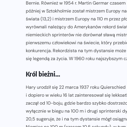
Bernie. Również w 1954 r. Martin Germar czasem 
później w Sztokholmie został mistrzem Europy na
świata (13,2) i mistrzem Europy na 110 m przez p
wyrównali należący do Amerykanów rekord świat
niemieckich sprinterów nie dorównał sławą mist
pierwszemu człowiekowi na świecie, który przeb
konkurencja. Rekordzista na tym dystansie może 
się legendą za życia. W 1960 roku najszybszym c
Król bieżni…
Hary urodził się 22 marca 1937 roku Quierschied 
i dopiero w wieku 16 lat zainteresował się lekkoa
zaczął od 10-boju, gdzie bardzo szybko dostrzeżo
wyłącznie w biegu na 100 m i drugi sprinterski 
20,5 sugeruje, że i na tym dystansie mógł osiąg
Niemiec na 100 m (czasem 10,5 sekundy), w tym 