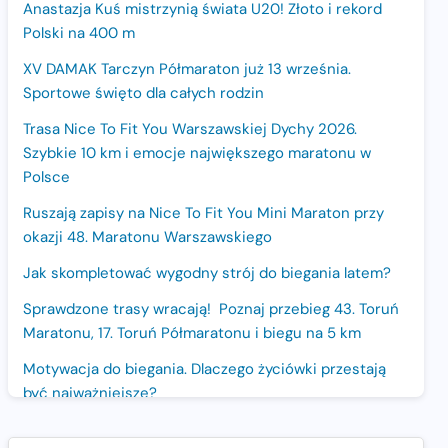
Anastazja Kuś mistrzynią świata U20! Złoto i rekord
Polski na 400 m
XV DAMAK Tarczyn Półmaraton już 13 września.
Sportowe święto dla całych rodzin
Trasa Nice To Fit You Warszawskiej Dychy 2026.
Szybkie 10 km i emocje największego maratonu w
Polsce
Ruszają zapisy na Nice To Fit You Mini Maraton przy
okazji 48. Maratonu Warszawskiego
Jak skompletować wygodny strój do biegania latem?
Sprawdzone trasy wracają! Poznaj przebieg 43. Toruń
Maratonu, 17. Toruń Półmaratonu i biegu na 5 km
Motywacja do biegania. Dlaczego życiówki przestają
być najważniejsze?
15. Półmaraton Dwóch Mostów. Jubileuszowa edycja z