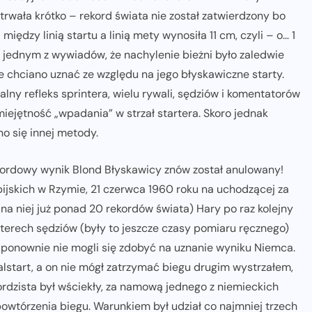
 trwała krótko – rekord świata nie został zatwierdzony bo
iędzy linią startu a linią mety wynosiła 11 cm, czyli – o… 1
 jednym z wywiadów, że nachylenie bieżni było zaledwie
e chciano uznać ze względu na jego błyskawiczne starty.
ny refleks sprintera, wielu rywali, sędziów i komentatorów
miejętność „wpadania” w strzał startera. Skoro jednak
o się innej metody.
kordowy wynik Blond Błyskawicy znów został anulowany!
jskich w Rzymie, 21 czerwca 1960 roku na uchodzącej za
na niej już ponad 20 rekordów świata) Hary po raz kolejny
terech sędziów (były to jeszcze czasy pomiaru ręcznego)
rzy ponownie nie mogli się zdobyć na uznanie wyniku Niemca.
alstart, a on nie mógł zatrzymać biegu drugim wystrzałem,
kordzista był wściekły, za namową jednego z niemieckich
 powtórzenia biegu. Warunkiem był udział co najmniej trzech