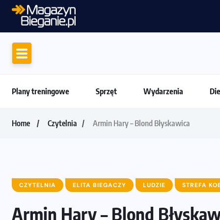
Ruszają zapisy na Nice To Fit You Mini M
Plany treningowe
Sprzęt
Wydarzenia
Di
Home
Czytelnia
Armin Hary – Blond Błyskawica
CZYTELNIA
ELITA BIEGACZY
LUDZIE
STREFA KO
Armin Hary – Blond Błyskaw