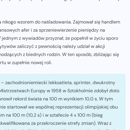
la nikogo wzorem do naśladowania. Zajmował się handlem
ansowych afer i za sprzeniewierzenie pieniędzy na
W jednym z wywiadów przyznał, że popełnił w życiu sporo
zytywów zaliczyć z pewnością należy udział w akcji
dzących z biednych rodzin. W ten sposób, zbliżając się
tu w zupełnie nowej roli.
 – zachodnioniemiecki lekkoatleta, sprinter, dwukrotny
a Mistrzostwach Europy w 1958 w Sztokholmie zdobył złoto
tanowił rekord świata na 100 m wynikiem 10,0 s. W tym
e startował we wspólnej reprezentacji olimpijskiej obu
m na 100 m (10,2 s) i w sztafecie 4 x 100 m (bieg
skwalifikowana za przekroczenie strefy zmian). Wraz z