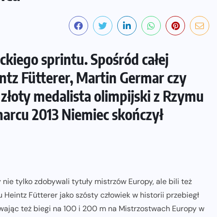
eckiego sprintu. Spośród całej
intz Fütterer, Martin Germar czy
 złoty medalista olimpijski z Rzymu
marcu 2013 Niemiec skończył
ie tylko zdobywali tytuły mistrzów Europy, ale bili też
Heintz Fütterer jako szósty człowiek w historii przebiegł
ając też biegi na 100 i 200 m na Mistrzostwach Europy w