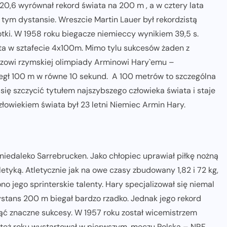
20,6 wyrównał rekord świata na 200 m , a w cztery lata
 tym dystansie. Wreszcie Martin Lauer był rekordzistą
łotki. W 1958 roku biegacze niemieccy wynikiem 39,5 s.
a w sztafecie 4x100m. Mimo tylu sukcesów żaden z
rzowi rzymskiej olimpiady Arminowi Hary`emu –
iegł 100 m w równe 10 sekund. A 100 metrów to szczególna
się szczycić tytułem najszybszego człowieka świata i staje
złowiekiem świata był 23 letni Niemiec Armin Hary.
niedaleko Sarrebrucken. Jako chłopiec uprawiał piłkę nożną
tletyką. Atletycznie jak na owe czasy zbudowany 1,82 i 72 kg,
no jego sprinterskie talenty. Hary specjalizował się niemal
dystans 200 m biegał bardzo rzadko. Jednak jego rekord
nąć znaczne sukcesy. W 1957 roku został wicemistrzem
też roku wystartował w pierwszym, meczu Polska – NRF,