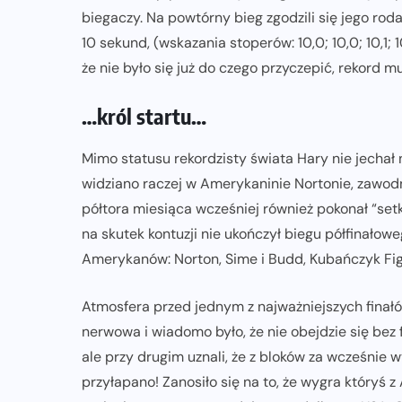
biegaczy. Na powtórny bieg zgodzili się jego rod
10 sekund, (wskazania stoperów: 10,0; 10,0; 10,1; 
że nie było się już do czego przyczepić, rekord m
…król startu…
Mimo statusu rekordzisty świata Hary nie jechał 
widziano raczej w Amerykaninie Nortonie, zawodn
półtora miesiąca wcześniej również pokonał “set
na skutek kontuzji nie ukończył biegu półfinałow
Amerykanów: Norton, Sime i Budd, Kubańczyk Fig
Atmosfera przed jednym z najważniejszych finałó
nerwowa i wiadomo było, że nie obejdzie się bez
ale przy drugim uznali, że z bloków za wcześnie w
przyłapano! Zanosiło się na to, że wygra któryś 