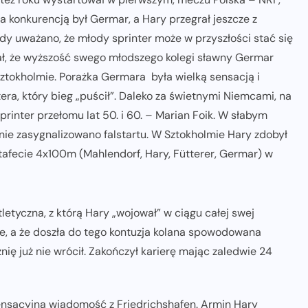
 konkurencją był Germar, a Hary przegrał jeszcze z
dy uważano, że młody sprinter może w przyszłości stać się
ał, że wyższość swego młodszego kolegi sławny Germar
Sztokholmie. Porażka Germara była wielką sensacją i
era, który bieg „puścił”. Daleko za świetnymi Niemcami, na
printer przełomu lat 50. i 60. – Marian Foik. W słabym
 nie zasygnalizowano falstartu. W Sztokholmie Hary zdobył
ztafecie 4x100m (Mahlendorf, Hary, Fütterer, Germar) w
etyczna, z którą Hary „wojował” w ciągu całej swej
owe, a że doszła do tego kontuzja kolana spowodowana
 już nie wrócił. Zakończył karierę mając zaledwie 24
ensacyjna wiadomość z Friedrichshafen. Armin Hary