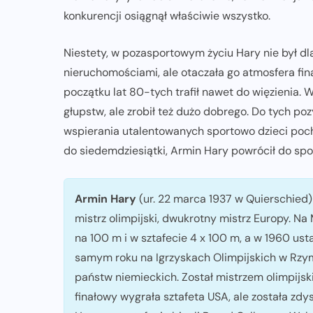
konkurencji osiągnął właściwie wszystko.
Niestety, w pozasportowym życiu Hary nie był d
nieruchomościami, ale otaczała go atmosfera fin
początku lat 80-tych trafił nawet do więzienia. 
głupstw, ale zrobił też dużo dobrego. Do tych po
wspierania utalentowanych sportowo dzieci pocho
do siedemdziesiątki, Armin Hary powrócił do spor
Armin Hary
(ur. 22 marca 1937 w Quierschied)
mistrz olimpijski, dwukrotny mistrz Europy. N
na 100 m i w sztafecie 4 x 100 m, a w 1960 us
samym roku na Igrzyskach Olimpijskich w Rzymi
państw niemieckich. Został mistrzem olimpijski
finałowy wygrała sztafeta USA, ale została zdy