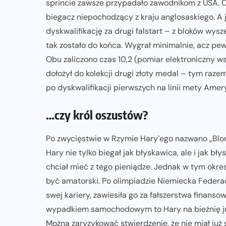
sprincie zawsze przypadało zawodnikom z USA. Co 
biegacz niepochodzący z kraju anglosaskiego. A
dyskwalifikację za drugi falstart – z bloków wysz
tak zostało do końca. Wygrał minimalnie, acz pe
Obu zaliczono czas 10,2 (pomiar elektroniczny ws
dołożył do kolekcji drugi złoty medal – tym raz
po dyskwalifikacji pierwszych na linii mety Amer
…czy król oszustów?
Po zwycięstwie w Rzymie Hary`ego nazwano „Blond
Hary nie tylko biegał jak błyskawica, ale i jak b
chciał mieć z tego pieniądze. Jednak w tym okre
być amatorski. Po olimpiadzie Niemiecka Federac
swej kariery, zawiesiła go za fałszerstwa finans
wypadkiem samochodowym to Hary na bieżnię już 
Można zaryzykować stwierdzenie, że nie miał już 