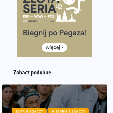
Praska 5k Run gospodarzem Mistrzostw Polski
Największy Bieg Powstania Warszawskiego w historii.
Ponad 12 tysięcy uczestników pobiegło dla Bohaterów!
Tętno vs tempo – czym kierować się w bieganiu?
Co ma dużo białka? Produkty, które warto włączyć do
diety
Rozbiegany Olsztyn szykuje się na weekend z
półmaratonem
Już w tę sobotę 35. Bieg Powstania Warszawskiego.
Wystartuje rekordowa liczba uczestników
Zobacz podobne
ELITA BIEGACZY
HISTORIE BIEGACZY