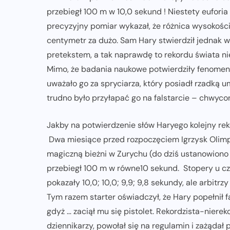
przebiegł 100 m w 10,0 sekund ! Niestety euforia
CZYTELNIA
REPORTAŻE
precyzyjny pomiar wykazał, że różnica wysokości m
centymetr za dużo. Sam Hary stwierdził jednak w
o
Pierwsza Dycha? A może kolejna?
pretekstem, a tak naprawdę to rekordu świata ni
Czyli jak firma może wspierać
Mimo, że badania naukowe potwierdziły fenomenal
biegaczy w rozwijaniu swoich pasji?
uważało go za spryciarza, który posiadł rzadką u
trudno było przyłapać go na falstarcie – chwycon
07-07-2026
Jakby na potwierdzenie słów Haryego kolejny re
Dwa miesiące przed rozpoczęciem Igrzysk Olimpi
magiczną bieżni w Zurychu (do dziś ustanowiono 
przebiegł 100 m w równe10 sekund. Stopery u cz
pokazały 10,0; 10,0; 9,9; 9,8 sekundy, ale arbit
Tym razem starter oświadczył, że Hary popełnił f
gdyż … zaciął mu się pistolet. Rekordzista-niere
dziennikarzy, powołał się na regulamin i zażądał