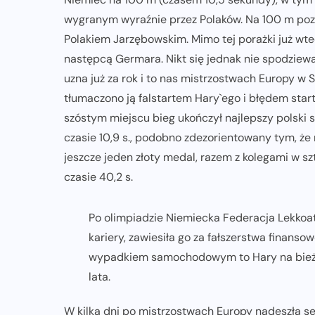
wygranym wyraźnie przez Polaków. Na 100 m poza
Polakiem Jarzębowskim. Mimo tej porażki już wte
następcą Germara. Nikt się jednak nie spodziew
uzna już za rok i to nas mistrzostwach Europy w 
tłumaczono ją falstartem Hary`ego i błędem start
szóstym miejscu bieg ukończył najlepszy polski s
czasie 10,9 s., podobno zdezorientowany tym, że
jeszcze jeden złoty medal, razem z kolegami w s
czasie 40,2 s.
Po olimpiadzie Niemiecka Federacja Lekkoatl
kariery, zawiesiła go za fałszerstwa finans
wypadkiem samochodowym to Hary na bieżnię
lata.
W kilka dni po mistrzostwach Europy nadeszła s