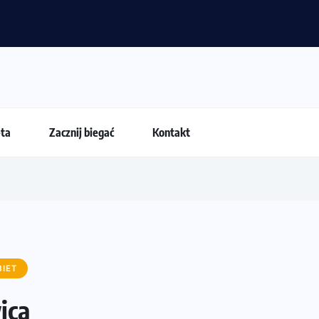
araton przy okazji 48. Maratonu Warszawskiego
eta
Zacznij biegać
Kontakt
BIET
ica