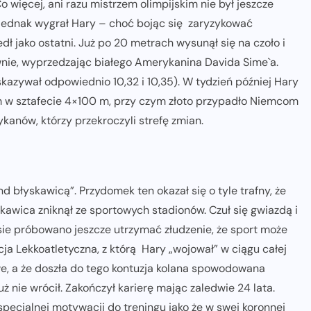
więcej, ani razu mistrzem olimpijskim nie był jeszcze
 jednak wygrał Hary – choć bojąc się zaryzykować
edł jako ostatni. Już po 20 metrach wysunął się na czoło i
wnie, wyprzedzając białego Amerykanina Davida Sime`a.
kazywał odpowiednio 10,32 i 10,35). W tydzień później Hary
em w sztafecie 4×100 m, przy czym złoto przypadło Niemcom
ykanów, którzy przekroczyli strefę zmian.
 błyskawicą”. Przydomek ten okazał się o tyle trafny, że
łyskawica zniknął ze sportowych stadionów. Czuł się gwiazdą i
sie próbowano jeszcze utrzymać złudzenie, że sport może
ja Lekkoatletyczna, z którą Hary „wojował” w ciągu całej
owe, a że doszła do tego kontuzja kolana spowodowana
nie wrócił. Zakończył karierę mając zaledwie 24 lata.
specjalnej motywacji do treningu jako że w swej koronnej