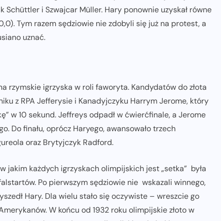
ak Schüttler i Szwajcar Müller. Hary ponownie uzyskał równe
10,0). Tym razem sędziowie nie zdobyli się już na protest, a
usiano uznać.
na rzymskie igrzyska w roli faworyta. Kandydatów do złota
iku z RPA Jefferysie i Kanadyjczyku Harrym Jerome, który
kę” w 10 sekund. Jeffreys odpadł w ćwierćfinale, a Jerome
ego. Do finału, oprócz Haryego, awansowało trzech
ureola oraz Brytyjczyk Radford.
w jakim każdych igrzyskach olimpijskich jest „setka” była
 falstartów. Po pierwszym sędziowie nie wskazali winnego,
yszedł Hary. Dla wielu stało się oczywiste – wreszcie go
z Amerykanów. W końcu od 1932 roku olimpijskie złoto w