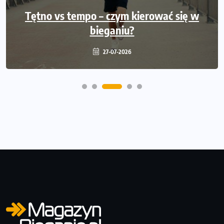
Ile razy w tygodniu biegać? 3 treningi
wystarczą? Jak często biegać, żeby robić
Tętno vs tempo – czym kierować się w
bieganiu?
postępy
20-07-2026
27-07-2026