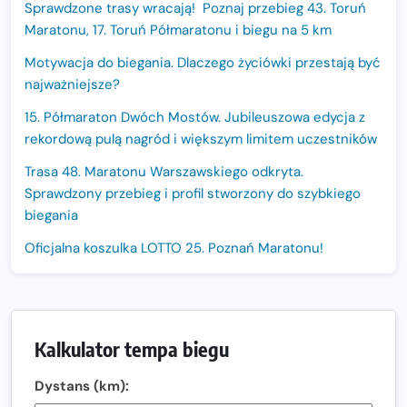
Sprawdzone trasy wracają! Poznaj przebieg 43. Toruń
Maratonu, 17. Toruń Półmaratonu i biegu na 5 km
Motywacja do biegania. Dlaczego życiówki przestają być
najważniejsze?
15. Półmaraton Dwóch Mostów. Jubileuszowa edycja z
rekordową pulą nagród i większym limitem uczestników
Trasa 48. Maratonu Warszawskiego odkryta.
Sprawdzony przebieg i profil stworzony do szybkiego
biegania
Oficjalna koszulka LOTTO 25. Poznań Maratonu!
Amazfit Balance 3: Kompleksowe narzędzie dla biegacza
i zawodnika Hyrox?
Regeneracja w bieganiu. Co warto o niej wiedzieć?
Kalkulator tempa biegu
Ostatnie wolne miejsca na jubileuszowy Bieg
Dystans (km):
Fabrykanta. Organizatorzy odkrywają trasę dzień po