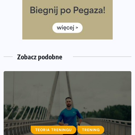
poradnik przed startem
Ile razy w tygodniu biegać? 3 treningi wystarczą? Jak
często biegać, żeby robić postępy
Już w ten weekend! Przed nami Nocny Portowy Maraton
i Półmaraton Szczeciński. Wszystko, co warto wiedzieć
Zobacz podobne
TEORIA TRENINGU
TRENING
TEORIA TRENINGU
TRENING