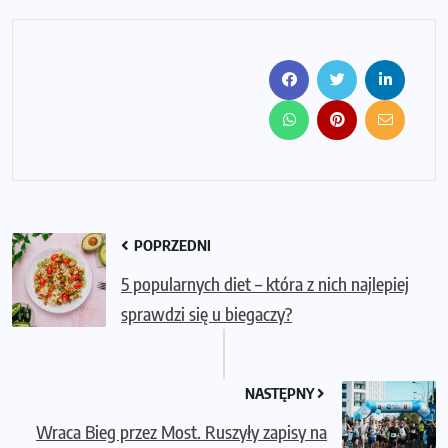
POPRZEDNI
5 popularnych diet – która z nich najlepiej
sprawdzi się u biegaczy?
NASTĘPNY
Wraca Bieg przez Most. Ruszyły zapisy na