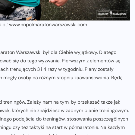
fia.pl; www.nnpolmaratonwarszawski.com
maraton Warszawski był dla Ciebie wyjątkowy. Dlatego
tować się do tego wyzwania. Pierwszym z elementów są
h trenujących 3 i 4 razy w tygodniu. Plany zostały
ch mogły osoby na różnym stopniu zaawansowania. Będą
ki treningów. Zależy nam na tym, by przekazać także jak
ówek, których nie znajdziesz w żadnym planie treningowym.
alnego podejścia do treningów, stosowania poszczególnych
ingu czy też taktyki na start w półmaratonie. Na każdym