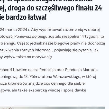
ej, droga do szczęśliwego finału 24
ie bardzo łatwa!
24 marca 2024 r. Aby wystartować razem z nią w dobrej
otować. Ponieważ do biegu zostało niespełna 14 tygodni, to
 treningu. Często jednak nasze biegowe plany nie dochodzą
zukiwania różnych informacji, pojawiają się pytania, jak
ny wpływ także na motywację.
ychodzi bowiem nasza Redakcja oraz Fundacja Maraton
reningową do 18. Półmaratonu Warszawskiego, w której
za kilometrów znajdzie coś cennego dla siebie.
ngowe, ale także ekspercką wiedzę i sporą dawkę