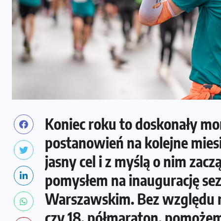
Koniec roku to doskonały mo
postanowień na kolejne miesi
jasny cel i z myślą o nim za
pomysłem na inaugurację sezo
Warszawskim. Bez względu na
czy 18. półmaraton, pomożem