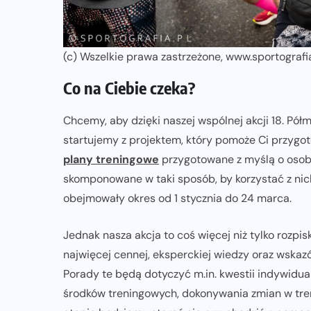
(c) Wszelkie prawa zastrzeżone, www.sportogra
Co na Ciebie czeka?
Chcemy, aby dzięki naszej wspólnej akcji 18. Pół
startujemy z projektem, który pomoże Ci przygo
plany treningowe
przygotowane z myślą o osobac
skomponowane w taki sposób, by korzystać z ni
obejmowały okres od 1 stycznia do 24 marca.
Jednak nasza akcja to coś więcej niż tylko rozpis
najwięcej cennej, eksperckiej wiedzy oraz wskaz
Porady te będą dotyczyć m.in. kwestii indywidu
środków treningowych, dokonywania zmian w tren