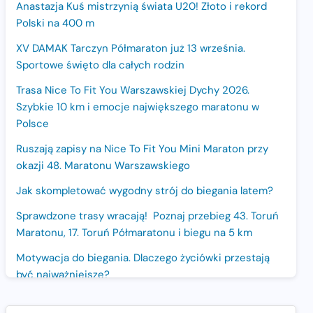
Anastazja Kuś mistrzynią świata U20! Złoto i rekord
Polski na 400 m
XV DAMAK Tarczyn Półmaraton już 13 września.
Sportowe święto dla całych rodzin
Trasa Nice To Fit You Warszawskiej Dychy 2026.
Szybkie 10 km i emocje największego maratonu w
Polsce
Ruszają zapisy na Nice To Fit You Mini Maraton przy
okazji 48. Maratonu Warszawskiego
Jak skompletować wygodny strój do biegania latem?
Sprawdzone trasy wracają! Poznaj przebieg 43. Toruń
Maratonu, 17. Toruń Półmaratonu i biegu na 5 km
Motywacja do biegania. Dlaczego życiówki przestają
być najważniejsze?
15. Półmaraton Dwóch Mostów. Jubileuszowa edycja z