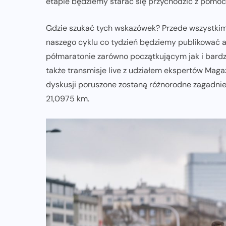
etapie będziemy starać się przychodzić z pomoc
Gdzie szukać tych wskazówek? Przede wszystki
naszego cyklu co tydzień będziemy publikować a
półmaratonie zarówno początkującym jak i bard
także transmisje live z udziałem ekspertów Maga
dyskusji poruszone zostaną różnorodne zagadnie
21,0975 km.