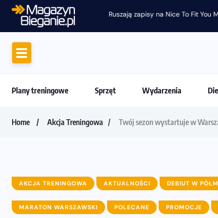
Ruszają zapisy na Nice To Fit You Mini Ma
Plany treningowe
Sprzęt
Wydarzenia
Di
Home
Akcja Treningowa
Twój sezon wystartuje w Warsz
AKCJA TRENINGOWA
AKTUALNOŚCI
DEBIUT W PÓŁ
MARATON WARSZAWSKI
POLECANE
PROMOCJE