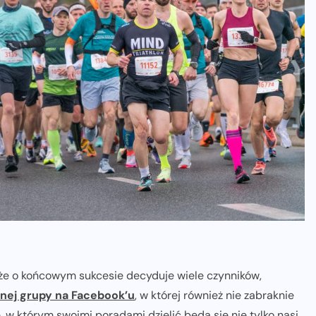
 że o końcowym sukcesie decyduje wiele czynników,
lnej grupy na Facebook’u
, w której również nie zabraknie
 w którym swoimi poradami dzielić będą się nie tylko nasi