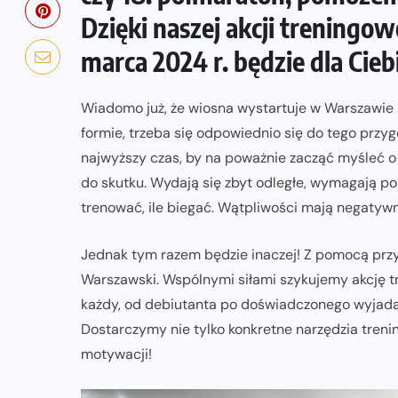
Dzięki naszej akcji treningow
marca 2024 r. będzie dla Cieb
Wiadomo już, że wiosna wystartuje w Warszawie 
formie, trzeba się odpowiednio się do tego przyg
najwyższy czas, by na poważnie zacząć myśleć o
do skutku. Wydają się zbyt odległe, wymagają pos
trenować, ile biegać. Wątpliwości mają negatyw
Jednak tym razem będzie inaczej! Z pomocą prz
Warszawski. Wspólnymi siłami szykujemy akcję t
każdy, od debiutanta po doświadczonego wyjadac
Dostarczymy nie tylko konkretne narzędzia treni
motywacji!
NADCHODZĄCE IMPREZY
WYDARZENIA