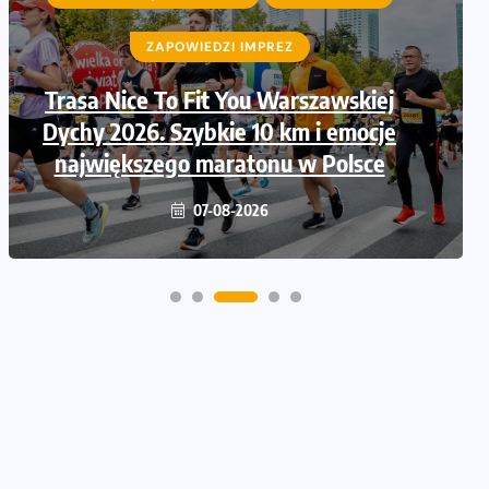
ZAPOWIEDZI IMPREZ
ZAPOWIEDZI IMPREZ
Trasa Nice To Fit You Warszawskiej
Ruszają zapisy na Nice To Fit You
Dychy 2026. Szybkie 10 km i emocje
Mini Maraton przy okazji 48.
największego maratonu w Polsce
Maratonu Warszawskiego
06-08-2026
07-08-2026