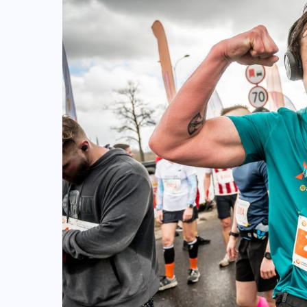
ZAPOWIEDZI IMPREZ
XV DAMAK Tarczyn Półmaraton już
13 września. Sportowe święto dla
 m
całych rodzin
07-08-2026