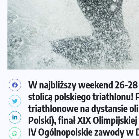
W najbliższy weekend 26-28 
stolicą polskiego triathlon
triathlonowe na dystansie ol
Polski), finał XIX Olimpijski
IV Ogólnopolskie zawody w D