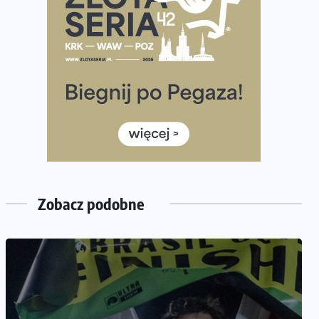
Już w ten weekend! Przed nami Nocny Portowy
Maraton i Półmaraton Szczeciński. Wszystko, co warto
wiedzieć
European Marathon Classics – jak zweryfikować swój
wynik
Medal i koszulka 35. Biegu Powstania Warszawskiego.
Na listach startowych są jeszcze wolne miejsca
Jaki smartwatch dla biegaczy, którzy chcą też przy
okazji trenować pod HYROX?
Jak zaplanować domowe cardio bez przepełniania
Zobacz podobne
mieszkania sprzętem