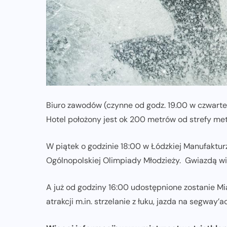
TRI: TRENING
TRIATHLON
a
Sposoby na regenerację i
zachowanie zdrowia zimą
23-01-2024
Biuro zawodów (czynne od godz. 19.00 w czwartek
Hotel położony jest ok 200 metrów od strefy me
W piątek o godzinie 18:00 w Łódzkiej Manufaktu
Ogólnopolskiej Olimpiady Młodzieży. Gwiazdą wi
A już od godziny 16:00 udostępnione zostanie Mi
atrakcji m.in. strzelanie z łuku, jazda na segway’a