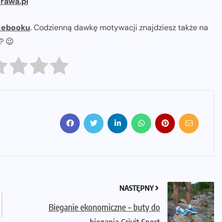
rawa.pl
cebooku
. Codzienną dawkę motywacji znajdziesz także na
ł? 😉
NASTĘPNY
Bieganie ekonomiczne – buty do
biegania Crivit Sport