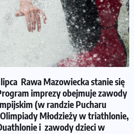
lipca Rawa Mazowiecka stanie się
u! Program imprezy obejmuje zawody
impijskim (w randzie Pucharu
ej Olimpiady Młodzieży w triathlonie,
uathlonie i zawody dzieci w