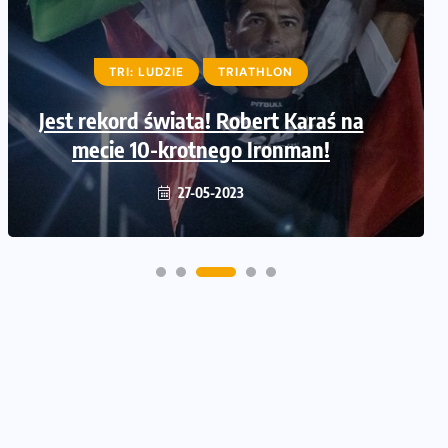
TRI: LUDZIE
LUDZIE
TRIATHLON
TRIATHLON
Jest rekord świata! Robert Karaś na
Adrian Kostera ustanowił rekord
świata w pięciokrotnym IRONMAN!
mecie 10-krotnego Ironman!
30-06-2022
27-05-2023