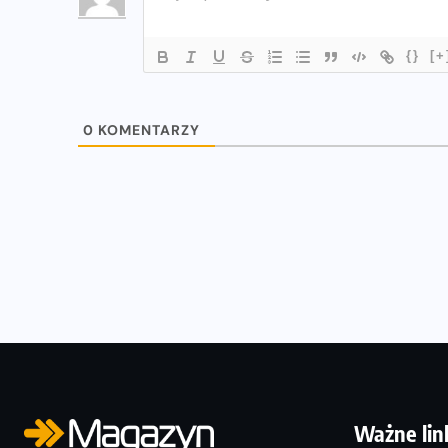
{}
[+
0
KOMENTARZY
Ważne lin