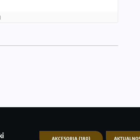
]
ki
AKCESORIA
(180)
AKTUALNO