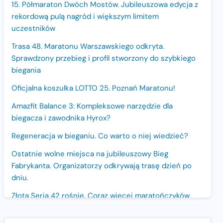
15. Półmaraton Dwóch Mostów. Jubileuszowa edycja z
rekordową pulą nagród i większym limitem
uczestników
Trasa 48. Maratonu Warszawskiego odkryta.
Sprawdzony przebieg i profil stworzony do szybkiego
biegania
Oficjalna koszulka LOTTO 25. Poznań Maratonu!
Amazfit Balance 3: Kompleksowe narzędzie dla
biegacza i zawodnika Hyrox?
Regeneracja w bieganiu. Co warto o niej wiedzieć?
Ostatnie wolne miejsca na jubileuszowy Bieg
Fabrykanta. Organizatorzy odkrywają trasę dzień po
dniu.
Złota Seria 42 rośnie. Coraz więcej maratończyków
wybiera wyzwanie trzech największych maratonów w
Polsce