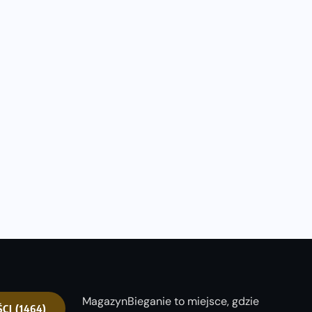
MagazynBieganie to miejsce, gdzie
ŚCI
(1464)