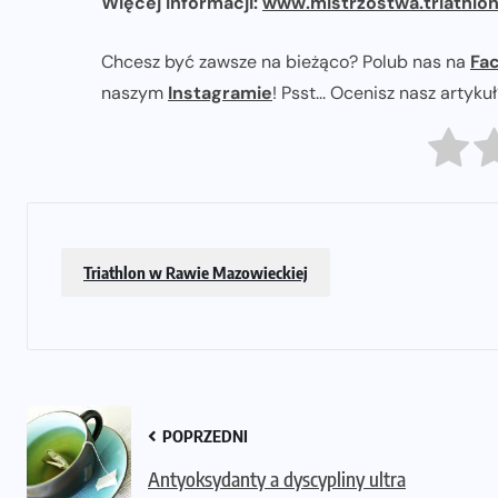
Więcej informacji:
www.mistrzostwa.triathlon
Chcesz być zawsze na bieżąco? Polub nas na
Fa
naszym
Instagramie
! Psst... Ocenisz nasz artyku
Triathlon w Rawie Mazowieckiej
POPRZEDNI
Antyoksydanty a dyscypliny ultra