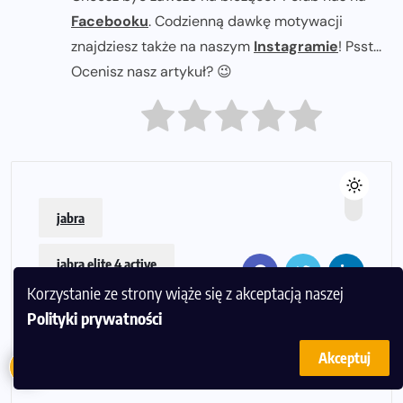
Facebooku
. Codzienną dawkę motywacji
znajdziesz także na naszym
Instagramie
! Psst...
Ocenisz nasz artykuł? 😉
jabra
jabra elite 4 active
Korzystanie ze strony wiąże się z akceptacją naszej
słuchawki
Polityki prywatności
słuchawki douszne
Akceptuj