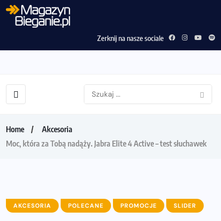
Zerknij na nasze sociale
Home
Akcesoria
Moc, która za Tobą nadąży. Jabra Elite 4 Active – test słuchawek
AKCESORIA
POLECANE
PROMOCJE
SLIDER