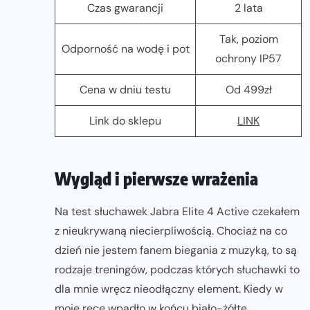
Czas gwarancji
2 lata
Tak, poziom
Odporność na wodę i pot
ochrony IP57
Cena w dniu testu
Od 499zł
Link do sklepu
LINK
Wygląd i pierwsze wrażenia
Na test słuchawek Jabra Elite 4 Active czekałem
z nieukrywaną niecierpliwością. Chociaż na co
dzień nie jestem fanem biegania z muzyką, to są
rodzaje treningów, podczas których słuchawki to
dla mnie wręcz nieodłączny element. Kiedy w
moje ręce wpadło w końcu biało-żółte,