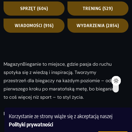
SPRZĘT
(604)
TRENING
(529)
WIADOMOŚCI
(916)
WYDARZENIA
(2854)
MagazynBieganie to miejsce, gdzie pasja do ruchu
spotyka się z wiedzą i inspiracją. Tworzymy
przestrzeń dla biegaczy na każdym poziomie – od
pierwszego kroku po maratońską metę, bo bieganie
to coś więcej niż sport – to styl życia.
Biegaj z nami i odkrywaj swoją najlepszą wersję!
Korzystanie ze strony wiąże się z akceptacją naszej
Polityki prywatności