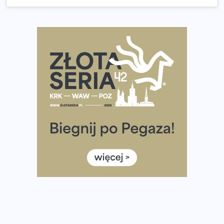
Praska 5k Run gospodarzem Mistrzostw Polski
Największy Bieg Powstania Warszawskiego w historii.
Ponad 12 tysięcy uczestników pobiegło dla Bohaterów!
Tętno vs tempo – czym kierować się w bieganiu?
Co ma dużo białka? Produkty, które warto włączyć do
diety
Rozbiegany Olsztyn szykuje się na weekend z
półmaratonem
Już w tę sobotę 35. Bieg Powstania Warszawskiego.
Wystartuje rekordowa liczba uczestników
35. Bieg Powstania Warszawskiego – praktyczny
poradnik przed startem