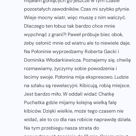
mijałam goniących go jeszcze w tym czasie
pozostałych zawodników. Czas mi szybko płynie.
Wieje mocny wiatr, więc muszę z nim walczyć.
Dlaczego ten łobuz tak bardzo chce mnie
wypchnąć z grani?! Paweł próbuje biec obok,
żeby osłonić mnie od wiatru ale to niewiele daje.
Na Połoninie wyprzedzamy Roberta Gacki i
Dominika Włodarkiewicza. Poznajemy się, chwilę
rozmawiamy, życzymy sobie powodzenia i
lecimy swoje. Połonina mija ekspresowo. Ludzie
na szlaku są rewelacyjni. Kibicują, robią miejsce.
Jest bardzo miło. W oddali widać Chatkę
Puchatka gdzie mijamy kolejną wielką falę
kibiców. Dzięki wielkie, może tego czasem nie
widać, ale to co dla nas robicie naprawdę działa.
Na tym przebiegu nasza strata do