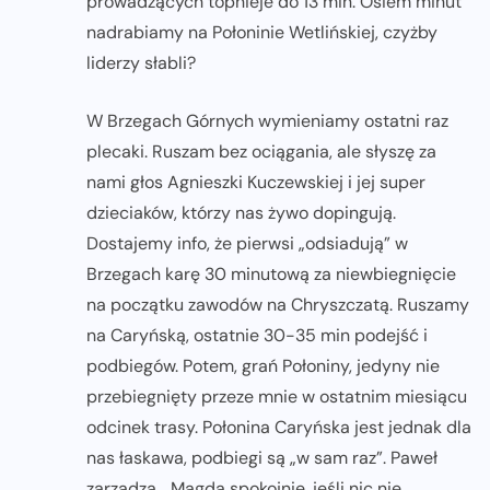
prowadzących topnieje do 13 min. Osiem minut
nadrabiamy na Połoninie Wetlińskiej, czyżby
liderzy słabli?
W Brzegach Górnych wymieniamy ostatni raz
plecaki. Ruszam bez ociągania, ale słyszę za
nami głos Agnieszki Kuczewskiej i jej super
dzieciaków, którzy nas żywo dopingują.
Dostajemy info, że pierwsi „odsiadują” w
Brzegach karę 30 minutową za niewbiegnięcie
na początku zawodów na Chryszczatą. Ruszamy
na Caryńską, ostatnie 30-35 min podejść i
podbiegów. Potem, grań Połoniny, jedyny nie
przebiegnięty przeze mnie w ostatnim miesiącu
odcinek trasy. Połonina Caryńska jest jednak dla
nas łaskawa, podbiegi są „w sam raz”. Paweł
zarządza, „Magda spokojnie, jeśli nic nie