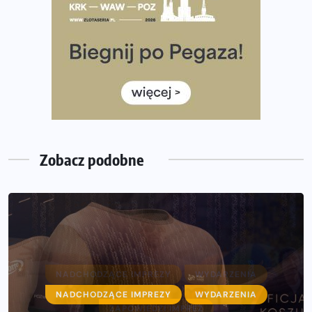
Ile razy w tygodniu biegać? 3 treningi wystarczą? Jak
często biegać, żeby robić postępy
Już w ten weekend! Przed nami Nocny Portowy Maraton
i Półmaraton Szczeciński. Wszystko, co warto wiedzieć
European Marathon Classics – jak zweryfikować swój
wynik
Zobacz podobne
NADCHODZĄCE IMPREZY
WYDARZENIA