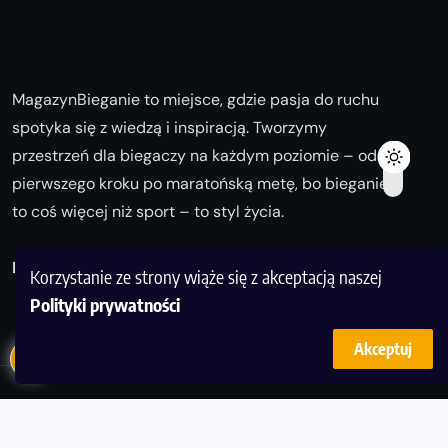
MagazynBieganie to miejsce, gdzie pasja do ruchu
spotyka się z wiedzą i inspiracją. Tworzymy
przestrzeń dla biegaczy na każdym poziomie – od
pierwszego kroku po maratońską metę, bo bieganie
to coś więcej niż sport – to styl życia.
Biegaj z nami i odkrywaj swoją najlepszą wersję!
Korzystanie ze strony wiąże się z akceptacją naszej
Polityki prywatności
Akceptuj
© Copyright 2025
magazynbieganie.pl
powered by
FoolProofSoft