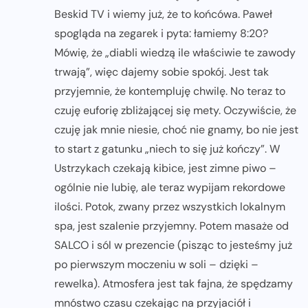
Beskid TV i wiemy już, że to końcówa. Paweł
spogląda na zegarek i pyta: łamiemy 8:20?
Mówię, że „diabli wiedzą ile właściwie te zawody
trwają”, więc dajemy sobie spokój. Jest tak
przyjemnie, że kontempluję chwilę. No teraz to
czuję euforię zbliżającej się mety. Oczywiście, że
czuję jak mnie niesie, choć nie gnamy, bo nie jest
to start z gatunku „niech to się już kończy”. W
Ustrzykach czekają kibice, jest zimne piwo –
ogólnie nie lubię, ale teraz wypijam rekordowe
ilości. Potok, zwany przez wszystkich lokalnym
spa, jest szalenie przyjemny. Potem masaże od
SALCO i sól w prezencie (pisząc to jesteśmy już
po pierwszym moczeniu w soli – dzięki –
rewelka). Atmosfera jest tak fajna, że spędzamy
mnóstwo czasu czekając na przyjaciół i