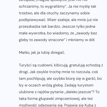
schrzanimy, to wygraliśmy”. Ja nie myślę tak
trzeźwo, ale dla otuchy zaczynamy sobie
podśpiewywać. Wiatr szaleje, ale mnie już nie
przeszkadza tak bardzo. Jeszcze tylko jedna
mała wywrotka, bo wiadomo, że „zawody bez
gleby to zawody stracone” i mkniemy w dół.
Matko, jak ja lubię zbiegać.
Turyści są cudowni, kibicują, gratulują schodzą z
drogi. Jak zwykle trochę mnie to rozczula, coś
tam pochlipuję, ale szybko biorę się w garść, bo
łzy w oczach wróżą glebę. Zadaję turystom
ulubione z rajdów pytanie „daleko jeszcze”? To
taka forma głupawki zmęczeniowej, ale też
możliwość odezwania się. Pojawia się Kuba z