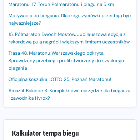
Maratonu, 17. Toruń Półmaratonu i biegu na 5 km
Motywacja do biegania. Dlaczego życiówki przestają być
najważniejsze?
15. Półmaraton Dwóch Mostów. Jubileuszowa edycja z
rekordową pulą nagród i większym limitem uczestników
Trasa 48. Maratonu Warszawskiego odkryta.
Sprawdzony przebieg i profil stworzony do szybkiego
biegania
Oficjalna koszulka LOTTO 25. Poznań Maratonu!
Amazfit Balance 3: Kompleksowe narzędzie dla biegacza
i zawodnika Hyrox?
Regeneracja w bieganiu. Co warto o niej wiedzieć?
Ostatnie wolne miejsca na jubileuszowy Bieg
Fabrykanta. Organizatorzy odkrywają trasę dzień po
Kalkulator tempa biegu
dniu.