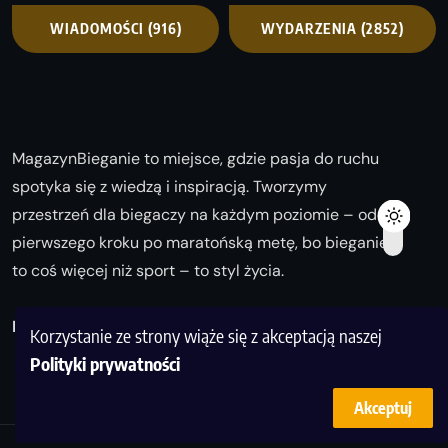
WIADOMOŚCI
(916)
WYDARZENIA
(2852)
MagazynBieganie to miejsce, gdzie pasja do ruchu
spotyka się z wiedzą i inspiracją. Tworzymy
przestrzeń dla biegaczy na każdym poziomie – od
pierwszego kroku po maratońską metę, bo bieganie
to coś więcej niż sport – to styl życia.
Biegaj z nami i odkrywaj swoją najlepszą wersję!
Korzystanie ze strony wiąże się z akceptacją naszej
Polityki prywatności
Akceptuj