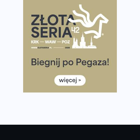
Rozbiegany Olsztyn szykuje się na weekend z
półmaratonem
Już w tę sobotę 35. Bieg Powstania Warszawskiego.
Wystartuje rekordowa liczba uczestników
35. Bieg Powstania Warszawskiego – praktyczny
poradnik przed startem
Ile razy w tygodniu biegać? 3 treningi wystarczą? Jak
często biegać, żeby robić postępy
Już w ten weekend! Przed nami Nocny Portowy Maraton
i Półmaraton Szczeciński. Wszystko, co warto wiedzieć