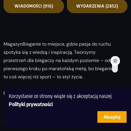
WIADOMOŚCI
(916)
WYDARZENIA
(2852)
MagazynBieganie to miejsce, gdzie pasja do ruchu
spotyka się z wiedzą i inspiracją. Tworzymy
przestrzeń dla biegaczy na każdym poziomie – od
pierwszego kroku po maratońską metę, bo bieganie
to coś więcej niż sport – to styl życia.
Biegaj z nami i odkrywaj swoją najlepszą wersję!
Korzystanie ze strony wiąże się z akceptacją naszej
Polityki prywatności
Akceptuj