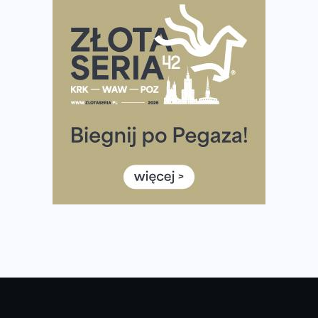
Rozbiegany Olsztyn szykuje się na weekend z
półmaratonem
Już w tę sobotę 35. Bieg Powstania Warszawskiego.
Wystartuje rekordowa liczba uczestników
35. Bieg Powstania Warszawskiego – praktyczny
poradnik przed startem
Ile razy w tygodniu biegać? 3 treningi wystarczą? Jak
często biegać, żeby robić postępy
Już w ten weekend! Przed nami Nocny Portowy Maraton
i Półmaraton Szczeciński. Wszystko, co warto wiedzieć