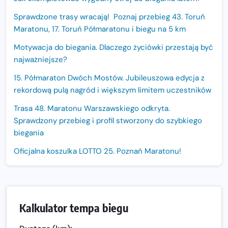
Sprawdzone trasy wracają! Poznaj przebieg 43. Toruń
Maratonu, 17. Toruń Półmaratonu i biegu na 5 km
Motywacja do biegania. Dlaczego życiówki przestają być
najważniejsze?
15. Półmaraton Dwóch Mostów. Jubileuszowa edycja z
rekordową pulą nagród i większym limitem uczestników
Trasa 48. Maratonu Warszawskiego odkryta.
Sprawdzony przebieg i profil stworzony do szybkiego
biegania
Oficjalna koszulka LOTTO 25. Poznań Maratonu!
Amazfit Balance 3: Kompleksowe narzędzie dla biegacza
i zawodnika Hyrox?
Regeneracja w bieganiu. Co warto o niej wiedzieć?
Kalkulator tempa biegu
Ostatnie wolne miejsca na jubileuszowy Bieg