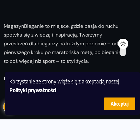
MagazynBieganie to miejsce, gdzie pasja do ruchu
spotyka się z wiedzą i inspiracją. Tworzymy
przestrzeń dla biegaczy na każdym poziomie – od
pierwszego kroku po maratońską metę, bo bieganie
to coś więcej niż sport – to styl życia.
Biegaj z nami i odkrywaj swoją najlepszą wersję!
Korzystanie ze strony wiąże się z akceptacją naszej
Polityki prywatności
Akceptuj
© Copyright 2025
magazynbieganie.pl
powered by
FoolProofSoft