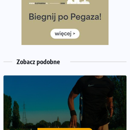
35. Bieg Powstania Warszawskiego – praktyczny
poradnik przed startem
Ile razy w tygodniu biegać? 3 treningi wystarczą? Jak
często biegać, żeby robić postępy
Już w ten weekend! Przed nami Nocny Portowy Maraton
i Półmaraton Szczeciński. Wszystko, co warto wiedzieć
Zobacz podobne
DIETA