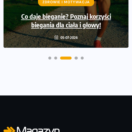
ZDROWIE I MOTYWACJA
Czy każdy izotonik to naprawdę izotonik?
DrWitt tłumaczy jak czytać skład i
Co daje bieganie? Poznaj korzyści
świadomie wybierać napoje
biegania dla ciała i głowy!
22-06-2026
05-07-2026