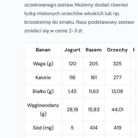
oczekiwanego zestaw. Możemy dodać również
łyżkę mielonych orzechów włoskich lub np.
brzoskwinię do smaku. Nasz podstawowy zestaw
zmieści się w cenie 2-3 zł.
Banan
Jogurt
Razem
Orzechy
B
Waga (g)
120
205
325
Kalorie
116
161
277
Białko (g)
1,45
11,63
13,08
Węglowodany
28,18
15,83
44,01
(g)
Sód (mg)
5
414
419