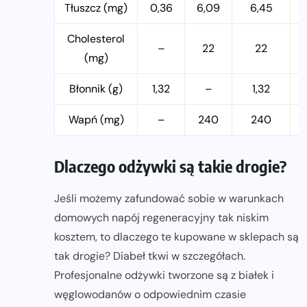
Tłuszcz (mg)
0,36
6,09
6,45
Cholesterol
–
22
22
(mg)
Błonnik (g)
1,32
–
1,32
Wapń (mg)
–
240
240
Dlaczego odżywki są takie drogie?
Jeśli możemy zafundować sobie w warunkach
domowych napój regeneracyjny tak niskim
kosztem, to dlaczego te kupowane w sklepach są
tak drogie? Diabeł tkwi w szczegółach.
Profesjonalne odżywki tworzone są z białek i
węglowodanów o odpowiednim czasie