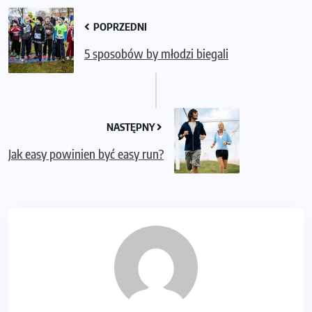
POPRZEDNI
5 sposobów by młodzi biegali
NASTĘPNY
Jak easy powinien być easy run?